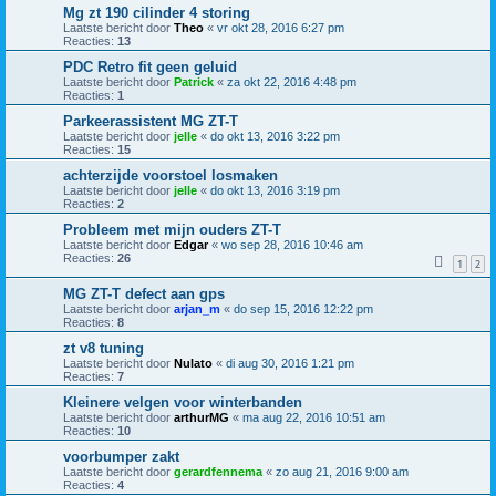
Mg zt 190 cilinder 4 storing
Laatste bericht door
Theo
«
vr okt 28, 2016 6:27 pm
Reacties:
13
PDC Retro fit geen geluid
Laatste bericht door
Patrick
«
za okt 22, 2016 4:48 pm
Reacties:
1
Parkeerassistent MG ZT-T
Laatste bericht door
jelle
«
do okt 13, 2016 3:22 pm
Reacties:
15
achterzijde voorstoel losmaken
Laatste bericht door
jelle
«
do okt 13, 2016 3:19 pm
Reacties:
2
Probleem met mijn ouders ZT-T
Laatste bericht door
Edgar
«
wo sep 28, 2016 10:46 am
Reacties:
26
1
2
MG ZT-T defect aan gps
Laatste bericht door
arjan_m
«
do sep 15, 2016 12:22 pm
Reacties:
8
zt v8 tuning
Laatste bericht door
Nulato
«
di aug 30, 2016 1:21 pm
Reacties:
7
Kleinere velgen voor winterbanden
Laatste bericht door
arthurMG
«
ma aug 22, 2016 10:51 am
Reacties:
10
voorbumper zakt
Laatste bericht door
gerardfennema
«
zo aug 21, 2016 9:00 am
Reacties:
4