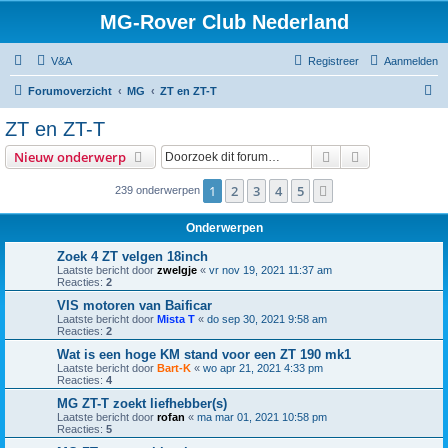
MG-Rover Club Nederland
V&A
Registreer
Aanmelden
Z
Forumoverzicht
MG
ZT en ZT-T
o
ZT en ZT-T
e
Zoek
Uitgebreid z
Nieuw onderwerp
k
1
2
3
4
5
Volgende
239 onderwerpen
Onderwerpen
Zoek 4 ZT velgen 18inch
Laatste bericht door
zwelgje
«
vr nov 19, 2021 11:37 am
Reacties:
2
VIS motoren van Baificar
Laatste bericht door
Mista T
«
do sep 30, 2021 9:58 am
Reacties:
2
Wat is een hoge KM stand voor een ZT 190 mk1
Laatste bericht door
Bart-K
«
wo apr 21, 2021 4:33 pm
Reacties:
4
MG ZT-T zoekt liefhebber(s)
Laatste bericht door
rofan
«
ma mar 01, 2021 10:58 pm
Reacties:
5