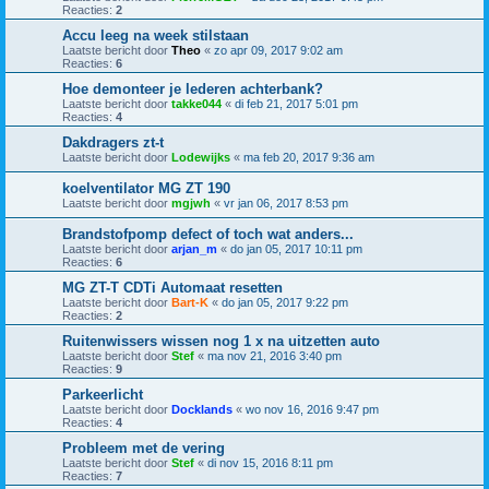
Reacties:
2
Accu leeg na week stilstaan
Laatste bericht door
Theo
«
zo apr 09, 2017 9:02 am
Reacties:
6
Hoe demonteer je lederen achterbank?
Laatste bericht door
takke044
«
di feb 21, 2017 5:01 pm
Reacties:
4
Dakdragers zt-t
Laatste bericht door
Lodewijks
«
ma feb 20, 2017 9:36 am
koelventilator MG ZT 190
Laatste bericht door
mgjwh
«
vr jan 06, 2017 8:53 pm
Brandstofpomp defect of toch wat anders...
Laatste bericht door
arjan_m
«
do jan 05, 2017 10:11 pm
Reacties:
6
MG ZT-T CDTi Automaat resetten
Laatste bericht door
Bart-K
«
do jan 05, 2017 9:22 pm
Reacties:
2
Ruitenwissers wissen nog 1 x na uitzetten auto
Laatste bericht door
Stef
«
ma nov 21, 2016 3:40 pm
Reacties:
9
Parkeerlicht
Laatste bericht door
Docklands
«
wo nov 16, 2016 9:47 pm
Reacties:
4
Probleem met de vering
Laatste bericht door
Stef
«
di nov 15, 2016 8:11 pm
Reacties:
7