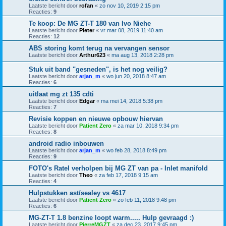
Laatste bericht door
rofan
«
zo nov 10, 2019 2:15 pm
Reacties:
9
Te koop: De MG ZT-T 180 van Ivo Niehe
Laatste bericht door
Pieter
«
vr mar 08, 2019 11:40 am
Reacties:
12
ABS storing komt terug na vervangen sensor
Laatste bericht door
Arthur623
«
ma aug 13, 2018 2:28 pm
Stuk uit band "gesneden", is het nog veilig?
Laatste bericht door
arjan_m
«
wo jun 20, 2018 8:47 am
Reacties:
6
uitlaat mg zt 135 cdti
Laatste bericht door
Edgar
«
ma mei 14, 2018 5:38 pm
Reacties:
7
Revisie koppen en nieuwe opbouw hiervan
Laatste bericht door
Patient Zero
«
za mar 10, 2018 9:34 pm
Reacties:
8
android radio inbouwen
Laatste bericht door
arjan_m
«
wo feb 28, 2018 8:49 pm
Reacties:
9
FOTO's Ratel verholpen bij MG ZT van pa - Inlet manifold
Laatste bericht door
Theo
«
za feb 17, 2018 9:15 am
Reacties:
4
Hulpstukken ast/sealey vs 4617
Laatste bericht door
Patient Zero
«
zo feb 11, 2018 9:48 pm
Reacties:
6
MG-ZT-T 1.8 benzine loopt warm..... Hulp gevraagd :)
Laatste bericht door
PierreMGZT
«
za dec 23, 2017 9:45 pm