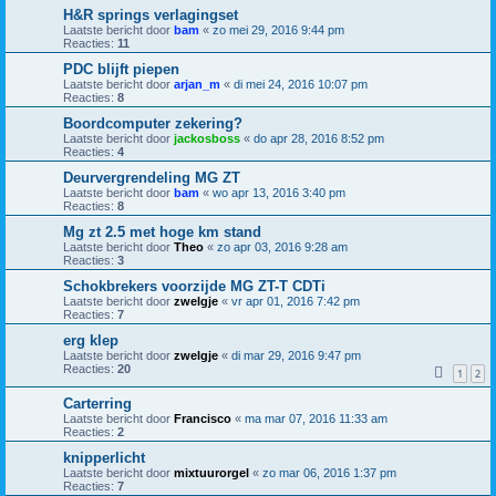
H&R springs verlagingset
Laatste bericht door
bam
«
zo mei 29, 2016 9:44 pm
Reacties:
11
PDC blijft piepen
Laatste bericht door
arjan_m
«
di mei 24, 2016 10:07 pm
Reacties:
8
Boordcomputer zekering?
Laatste bericht door
jackosboss
«
do apr 28, 2016 8:52 pm
Reacties:
4
Deurvergrendeling MG ZT
Laatste bericht door
bam
«
wo apr 13, 2016 3:40 pm
Reacties:
8
Mg zt 2.5 met hoge km stand
Laatste bericht door
Theo
«
zo apr 03, 2016 9:28 am
Reacties:
3
Schokbrekers voorzijde MG ZT-T CDTi
Laatste bericht door
zwelgje
«
vr apr 01, 2016 7:42 pm
Reacties:
7
erg klep
Laatste bericht door
zwelgje
«
di mar 29, 2016 9:47 pm
Reacties:
20
1
2
Carterring
Laatste bericht door
Francisco
«
ma mar 07, 2016 11:33 am
Reacties:
2
knipperlicht
Laatste bericht door
mixtuurorgel
«
zo mar 06, 2016 1:37 pm
Reacties:
7