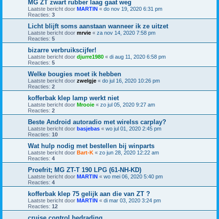
MG ZT zwart rubber laag gaat weg
Laatste bericht door
MARTIN
«
do nov 19, 2020 6:31 pm
Reacties:
3
Licht blijft soms aanstaan wanneer ik ze uitzet
Laatste bericht door
mrvie
«
za nov 14, 2020 7:58 pm
Reacties:
5
bizarre verbruikscijfer!
Laatste bericht door
djurre1980
«
di aug 11, 2020 6:58 pm
Reacties:
5
Welke bougies moet ik hebben
Laatste bericht door
zwelgje
«
do jul 16, 2020 10:26 pm
Reacties:
2
kofferbak klep lamp werkt niet
Laatste bericht door
Mrooie
«
zo jul 05, 2020 9:27 am
Reacties:
2
Beste Android autoradio met wirelss carplay?
Laatste bericht door
basjebas
«
wo jul 01, 2020 2:45 pm
Reacties:
10
Wat hulp nodig met bestellen bij winparts
Laatste bericht door
Bart-K
«
zo jun 28, 2020 12:22 am
Reacties:
4
Proefrit; MG ZT-T 190 LPG (61-NH-KD)
Laatste bericht door
MARTIN
«
wo mei 06, 2020 5:40 pm
Reacties:
4
kofferbak klep 75 gelijk aan die van ZT ?
Laatste bericht door
MARTIN
«
di mar 03, 2020 3:24 pm
Reacties:
12
cruise control bedrading