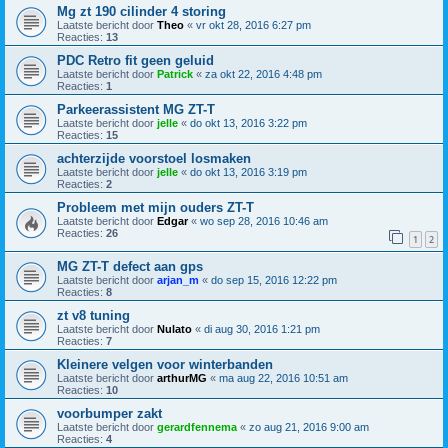
Mg zt 190 cilinder 4 storing
Laatste bericht door
Theo
«
vr okt 28, 2016 6:27 pm
Reacties:
13
PDC Retro fit geen geluid
Laatste bericht door
Patrick
«
za okt 22, 2016 4:48 pm
Reacties:
1
Parkeerassistent MG ZT-T
Laatste bericht door
jelle
«
do okt 13, 2016 3:22 pm
Reacties:
15
achterzijde voorstoel losmaken
Laatste bericht door
jelle
«
do okt 13, 2016 3:19 pm
Reacties:
2
Probleem met mijn ouders ZT-T
Laatste bericht door
Edgar
«
wo sep 28, 2016 10:46 am
Reacties:
26
1
2
MG ZT-T defect aan gps
Laatste bericht door
arjan_m
«
do sep 15, 2016 12:22 pm
Reacties:
8
zt v8 tuning
Laatste bericht door
Nulato
«
di aug 30, 2016 1:21 pm
Reacties:
7
Kleinere velgen voor winterbanden
Laatste bericht door
arthurMG
«
ma aug 22, 2016 10:51 am
Reacties:
10
voorbumper zakt
Laatste bericht door
gerardfennema
«
zo aug 21, 2016 9:00 am
Reacties:
4