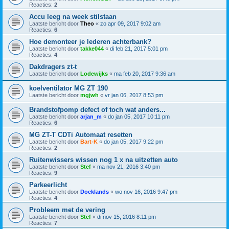
Reacties:
2
Accu leeg na week stilstaan
Laatste bericht door
Theo
«
zo apr 09, 2017 9:02 am
Reacties:
6
Hoe demonteer je lederen achterbank?
Laatste bericht door
takke044
«
di feb 21, 2017 5:01 pm
Reacties:
4
Dakdragers zt-t
Laatste bericht door
Lodewijks
«
ma feb 20, 2017 9:36 am
koelventilator MG ZT 190
Laatste bericht door
mgjwh
«
vr jan 06, 2017 8:53 pm
Brandstofpomp defect of toch wat anders...
Laatste bericht door
arjan_m
«
do jan 05, 2017 10:11 pm
Reacties:
6
MG ZT-T CDTi Automaat resetten
Laatste bericht door
Bart-K
«
do jan 05, 2017 9:22 pm
Reacties:
2
Ruitenwissers wissen nog 1 x na uitzetten auto
Laatste bericht door
Stef
«
ma nov 21, 2016 3:40 pm
Reacties:
9
Parkeerlicht
Laatste bericht door
Docklands
«
wo nov 16, 2016 9:47 pm
Reacties:
4
Probleem met de vering
Laatste bericht door
Stef
«
di nov 15, 2016 8:11 pm
Reacties:
7