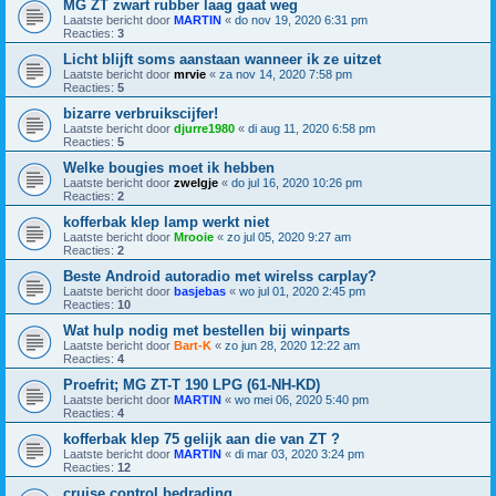
MG ZT zwart rubber laag gaat weg
Laatste bericht door
MARTIN
«
do nov 19, 2020 6:31 pm
Reacties:
3
Licht blijft soms aanstaan wanneer ik ze uitzet
Laatste bericht door
mrvie
«
za nov 14, 2020 7:58 pm
Reacties:
5
bizarre verbruikscijfer!
Laatste bericht door
djurre1980
«
di aug 11, 2020 6:58 pm
Reacties:
5
Welke bougies moet ik hebben
Laatste bericht door
zwelgje
«
do jul 16, 2020 10:26 pm
Reacties:
2
kofferbak klep lamp werkt niet
Laatste bericht door
Mrooie
«
zo jul 05, 2020 9:27 am
Reacties:
2
Beste Android autoradio met wirelss carplay?
Laatste bericht door
basjebas
«
wo jul 01, 2020 2:45 pm
Reacties:
10
Wat hulp nodig met bestellen bij winparts
Laatste bericht door
Bart-K
«
zo jun 28, 2020 12:22 am
Reacties:
4
Proefrit; MG ZT-T 190 LPG (61-NH-KD)
Laatste bericht door
MARTIN
«
wo mei 06, 2020 5:40 pm
Reacties:
4
kofferbak klep 75 gelijk aan die van ZT ?
Laatste bericht door
MARTIN
«
di mar 03, 2020 3:24 pm
Reacties:
12
cruise control bedrading