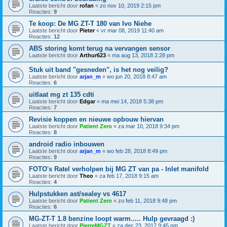
Laatste bericht door
rofan
«
zo nov 10, 2019 2:15 pm
Reacties:
9
Te koop: De MG ZT-T 180 van Ivo Niehe
Laatste bericht door
Pieter
«
vr mar 08, 2019 11:40 am
Reacties:
12
ABS storing komt terug na vervangen sensor
Laatste bericht door
Arthur623
«
ma aug 13, 2018 2:28 pm
Stuk uit band "gesneden", is het nog veilig?
Laatste bericht door
arjan_m
«
wo jun 20, 2018 8:47 am
Reacties:
6
uitlaat mg zt 135 cdti
Laatste bericht door
Edgar
«
ma mei 14, 2018 5:38 pm
Reacties:
7
Revisie koppen en nieuwe opbouw hiervan
Laatste bericht door
Patient Zero
«
za mar 10, 2018 9:34 pm
Reacties:
8
android radio inbouwen
Laatste bericht door
arjan_m
«
wo feb 28, 2018 8:49 pm
Reacties:
9
FOTO's Ratel verholpen bij MG ZT van pa - Inlet manifold
Laatste bericht door
Theo
«
za feb 17, 2018 9:15 am
Reacties:
4
Hulpstukken ast/sealey vs 4617
Laatste bericht door
Patient Zero
«
zo feb 11, 2018 9:48 pm
Reacties:
6
MG-ZT-T 1.8 benzine loopt warm..... Hulp gevraagd :)
Laatste bericht door
PierreMGZT
«
za dec 23, 2017 9:45 pm