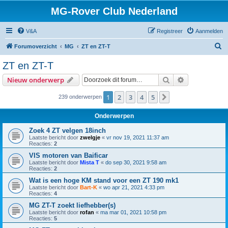
MG-Rover Club Nederland
V&A
Registreer
Aanmelden
Z
Forumoverzicht
MG
ZT en ZT-T
o
ZT en ZT-T
e
Zoek
Uitgebreid z
Nieuw onderwerp
k
1
2
3
4
5
Volgende
239 onderwerpen
Onderwerpen
Zoek 4 ZT velgen 18inch
Laatste bericht door
zwelgje
«
vr nov 19, 2021 11:37 am
Reacties:
2
VIS motoren van Baificar
Laatste bericht door
Mista T
«
do sep 30, 2021 9:58 am
Reacties:
2
Wat is een hoge KM stand voor een ZT 190 mk1
Laatste bericht door
Bart-K
«
wo apr 21, 2021 4:33 pm
Reacties:
4
MG ZT-T zoekt liefhebber(s)
Laatste bericht door
rofan
«
ma mar 01, 2021 10:58 pm
Reacties:
5