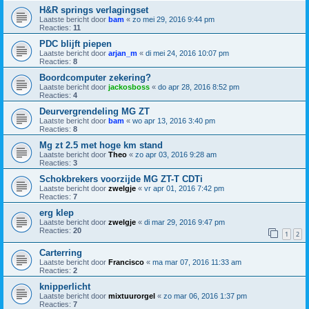
H&R springs verlagingset
Laatste bericht door
bam
«
zo mei 29, 2016 9:44 pm
Reacties:
11
PDC blijft piepen
Laatste bericht door
arjan_m
«
di mei 24, 2016 10:07 pm
Reacties:
8
Boordcomputer zekering?
Laatste bericht door
jackosboss
«
do apr 28, 2016 8:52 pm
Reacties:
4
Deurvergrendeling MG ZT
Laatste bericht door
bam
«
wo apr 13, 2016 3:40 pm
Reacties:
8
Mg zt 2.5 met hoge km stand
Laatste bericht door
Theo
«
zo apr 03, 2016 9:28 am
Reacties:
3
Schokbrekers voorzijde MG ZT-T CDTi
Laatste bericht door
zwelgje
«
vr apr 01, 2016 7:42 pm
Reacties:
7
erg klep
Laatste bericht door
zwelgje
«
di mar 29, 2016 9:47 pm
Reacties:
20
1
2
Carterring
Laatste bericht door
Francisco
«
ma mar 07, 2016 11:33 am
Reacties:
2
knipperlicht
Laatste bericht door
mixtuurorgel
«
zo mar 06, 2016 1:37 pm
Reacties:
7