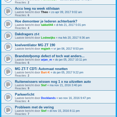
Reacties:
2
Accu leeg na week stilstaan
Laatste bericht door
Theo
«
zo apr 09, 2017 9:02 am
Reacties:
6
Hoe demonteer je lederen achterbank?
Laatste bericht door
takke044
«
di feb 21, 2017 5:01 pm
Reacties:
4
Dakdragers zt-t
Laatste bericht door
Lodewijks
«
ma feb 20, 2017 9:36 am
koelventilator MG ZT 190
Laatste bericht door
mgjwh
«
vr jan 06, 2017 8:53 pm
Brandstofpomp defect of toch wat anders...
Laatste bericht door
arjan_m
«
do jan 05, 2017 10:11 pm
Reacties:
6
MG ZT-T CDTi Automaat resetten
Laatste bericht door
Bart-K
«
do jan 05, 2017 9:22 pm
Reacties:
2
Ruitenwissers wissen nog 1 x na uitzetten auto
Laatste bericht door
Stef
«
ma nov 21, 2016 3:40 pm
Reacties:
9
Parkeerlicht
Laatste bericht door
Docklands
«
wo nov 16, 2016 9:47 pm
Reacties:
4
Probleem met de vering
Laatste bericht door
Stef
«
di nov 15, 2016 8:11 pm
Reacties:
7