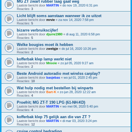
MG ZT zwart rubber laag gaat weg
Laatste bericht door
MARTIN
«
do nov 19, 2020 6:31 pm
Reacties:
3
Licht blijft soms aanstaan wanneer ik ze uitzet
Laatste bericht door
mrvie
«
za nov 14, 2020 7:58 pm
Reacties:
5
bizarre verbruikscijfer!
Laatste bericht door
djurre1980
«
di aug 11, 2020 6:58 pm
Reacties:
5
Welke bougies moet ik hebben
Laatste bericht door
zwelgje
«
do jul 16, 2020 10:26 pm
Reacties:
2
kofferbak klep lamp werkt niet
Laatste bericht door
Mrooie
«
zo jul 05, 2020 9:27 am
Reacties:
2
Beste Android autoradio met wirelss carplay?
Laatste bericht door
basjebas
«
wo jul 01, 2020 2:45 pm
Reacties:
10
Wat hulp nodig met bestellen bij winparts
Laatste bericht door
Bart-K
«
zo jun 28, 2020 12:22 am
Reacties:
4
Proefrit; MG ZT-T 190 LPG (61-NH-KD)
Laatste bericht door
MARTIN
«
wo mei 06, 2020 5:40 pm
Reacties:
4
kofferbak klep 75 gelijk aan die van ZT ?
Laatste bericht door
MARTIN
«
di mar 03, 2020 3:24 pm
Reacties:
12
cruise control bedrading