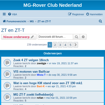
MG-Rover Club Nederland
V&A
Registreer
Aanmelden
Z
Forumoverzicht
MG
ZT en ZT-T
o
ZT en ZT-T
e
Zoek
Uitgebreid z
Nieuw onderwerp
k
1
2
3
4
5
Volgende
239 onderwerpen
Onderwerpen
Zoek 4 ZT velgen 18inch
Laatste bericht door
zwelgje
«
vr nov 19, 2021 11:37 am
Reacties:
2
VIS motoren van Baificar
Laatste bericht door
Mista T
«
do sep 30, 2021 9:58 am
Reacties:
2
Wat is een hoge KM stand voor een ZT 190 mk1
Laatste bericht door
Bart-K
«
wo apr 21, 2021 4:33 pm
Reacties:
4
MG ZT-T zoekt liefhebber(s)
Laatste bericht door
rofan
«
ma mar 01, 2021 10:58 pm
Reacties:
5