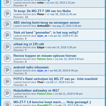
Laatste bericht door
rofan
«
zo nov 10, 2019 2:15 pm
Reacties:
9
Te koop: De MG ZT-T 180 van Ivo Niehe
Laatste bericht door
Pieter
«
vr mar 08, 2019 11:40 am
Reacties:
12
ABS storing komt terug na vervangen sensor
Laatste bericht door
Arthur623
«
ma aug 13, 2018 2:28 pm
Stuk uit band "gesneden", is het nog veilig?
Laatste bericht door
arjan_m
«
wo jun 20, 2018 8:47 am
Reacties:
6
uitlaat mg zt 135 cdti
Laatste bericht door
Edgar
«
ma mei 14, 2018 5:38 pm
Reacties:
7
Revisie koppen en nieuwe opbouw hiervan
Laatste bericht door
Patient Zero
«
za mar 10, 2018 9:34 pm
Reacties:
8
android radio inbouwen
Laatste bericht door
arjan_m
«
wo feb 28, 2018 8:49 pm
Reacties:
9
FOTO's Ratel verholpen bij MG ZT van pa - Inlet manifold
Laatste bericht door
Theo
«
za feb 17, 2018 9:15 am
Reacties:
4
Hulpstukken ast/sealey vs 4617
Laatste bericht door
Patient Zero
«
zo feb 11, 2018 9:48 pm
Reacties:
6
MG-ZT-T 1.8 benzine loopt warm..... Hulp gevraagd :)
Laatste bericht door
PierreMGZT
«
za dec 23, 2017 9:45 pm