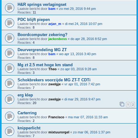
H&R springs verlagingset
Laatste bericht door
bam
«
zo mei 29, 2016 9:44 pm
Reacties:
11
PDC blijft piepen
Laatste bericht door
arjan_m
«
di mei 24, 2016 10:07 pm
Reacties:
8
Boordcomputer zekering?
Laatste bericht door
jackosboss
«
do apr 28, 2016 8:52 pm
Reacties:
4
Deurvergrendeling MG ZT
Laatste bericht door
bam
«
wo apr 13, 2016 3:40 pm
Reacties:
8
Mg zt 2.5 met hoge km stand
Laatste bericht door
Theo
«
zo apr 03, 2016 9:28 am
Reacties:
3
Schokbrekers voorzijde MG ZT-T CDTi
Laatste bericht door
zwelgje
«
vr apr 01, 2016 7:42 pm
Reacties:
7
erg klep
Laatste bericht door
zwelgje
«
di mar 29, 2016 9:47 pm
Reacties:
20
1
2
Carterring
Laatste bericht door
Francisco
«
ma mar 07, 2016 11:33 am
Reacties:
2
knipperlicht
Laatste bericht door
mixtuurorgel
«
zo mar 06, 2016 1:37 pm
Reacties:
7