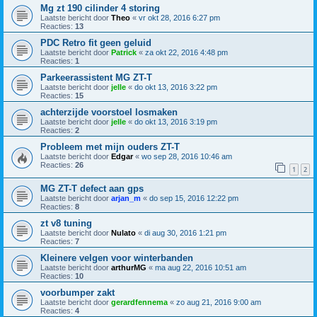
Mg zt 190 cilinder 4 storing
Laatste bericht door
Theo
«
vr okt 28, 2016 6:27 pm
Reacties:
13
PDC Retro fit geen geluid
Laatste bericht door
Patrick
«
za okt 22, 2016 4:48 pm
Reacties:
1
Parkeerassistent MG ZT-T
Laatste bericht door
jelle
«
do okt 13, 2016 3:22 pm
Reacties:
15
achterzijde voorstoel losmaken
Laatste bericht door
jelle
«
do okt 13, 2016 3:19 pm
Reacties:
2
Probleem met mijn ouders ZT-T
Laatste bericht door
Edgar
«
wo sep 28, 2016 10:46 am
Reacties:
26
1
2
MG ZT-T defect aan gps
Laatste bericht door
arjan_m
«
do sep 15, 2016 12:22 pm
Reacties:
8
zt v8 tuning
Laatste bericht door
Nulato
«
di aug 30, 2016 1:21 pm
Reacties:
7
Kleinere velgen voor winterbanden
Laatste bericht door
arthurMG
«
ma aug 22, 2016 10:51 am
Reacties:
10
voorbumper zakt
Laatste bericht door
gerardfennema
«
zo aug 21, 2016 9:00 am
Reacties:
4