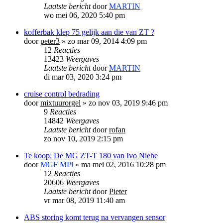
Laatste bericht
door
MARTIN
wo mei 06, 2020 5:40 pm
kofferbak klep 75 gelijk aan die van ZT ?
door
peter3
»
zo mar 09, 2014 4:09 pm
12
Reacties
13423
Weergaves
Laatste bericht
door
MARTIN
di mar 03, 2020 3:24 pm
cruise control bedrading
door
mixtuurorgel
»
zo nov 03, 2019 9:46 pm
9
Reacties
14842
Weergaves
Laatste bericht
door
rofan
zo nov 10, 2019 2:15 pm
Te koop: De MG ZT-T 180 van Ivo Niehe
door
MGF MPi
»
ma mei 02, 2016 10:28 pm
12
Reacties
20606
Weergaves
Laatste bericht
door
Pieter
vr mar 08, 2019 11:40 am
ABS storing komt terug na vervangen sensor