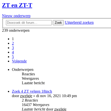
ZT en ZT-T
Nieuw onderwerp
Uitgebreid zoeken
Zoek
239 onderwerpen
1
2
3
4
5
Volgende
Onderwerpen
Reacties
Weergaves
Laatste bericht
Zoek 4 ZT velgen 18inch
door
zwelgje
»
di nov 16, 2021 10:49 pm
2
Reacties
16437
Weergaves
Laatste bericht
door
zwelgje