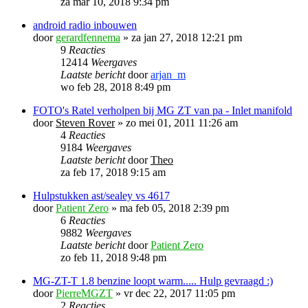
za mar 10, 2018 9:34 pm
android radio inbouwen
door
gerardfennema
»
za jan 27, 2018 12:21 pm
9
Reacties
12414
Weergaves
Laatste bericht
door
arjan_m
wo feb 28, 2018 8:49 pm
FOTO's Ratel verholpen bij MG ZT van pa - Inlet manifold
door
Steven Rover
»
zo mei 01, 2011 11:26 am
4
Reacties
9184
Weergaves
Laatste bericht
door
Theo
za feb 17, 2018 9:15 am
Hulpstukken ast/sealey vs 4617
door
Patient Zero
»
ma feb 05, 2018 2:39 pm
6
Reacties
9882
Weergaves
Laatste bericht
door
Patient Zero
zo feb 11, 2018 9:48 pm
MG-ZT-T 1.8 benzine loopt warm..... Hulp gevraagd :)
door
PierreMGZT
»
vr dec 22, 2017 11:05 pm
2
Reacties