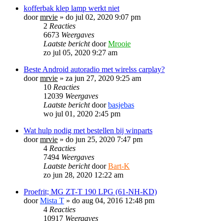
kofferbak klep lamp werkt niet
door
mrvie
»
do jul 02, 2020 9:07 pm
2
Reacties
6673
Weergaves
Laatste bericht
door
Mrooie
zo jul 05, 2020 9:27 am
Beste Android autoradio met wirelss carplay?
door
mrvie
»
za jun 27, 2020 9:25 am
10
Reacties
12039
Weergaves
Laatste bericht
door
basjebas
wo jul 01, 2020 2:45 pm
Wat hulp nodig met bestellen bij winparts
door
mrvie
»
do jun 25, 2020 7:47 pm
4
Reacties
7494
Weergaves
Laatste bericht
door
Bart-K
zo jun 28, 2020 12:22 am
Proefrit; MG ZT-T 190 LPG (61-NH-KD)
door
Mista T
»
do aug 04, 2016 12:48 pm
4
Reacties
10917
Weergaves