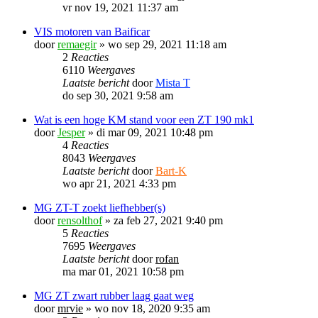
vr nov 19, 2021 11:37 am
VIS motoren van Baificar
door
remaegir
»
wo sep 29, 2021 11:18 am
2
Reacties
6110
Weergaves
Laatste bericht
door
Mista T
do sep 30, 2021 9:58 am
Wat is een hoge KM stand voor een ZT 190 mk1
door
Jesper
»
di mar 09, 2021 10:48 pm
4
Reacties
8043
Weergaves
Laatste bericht
door
Bart-K
wo apr 21, 2021 4:33 pm
MG ZT-T zoekt liefhebber(s)
door
rensolthof
»
za feb 27, 2021 9:40 pm
5
Reacties
7695
Weergaves
Laatste bericht
door
rofan
ma mar 01, 2021 10:58 pm
MG ZT zwart rubber laag gaat weg
door
mrvie
»
wo nov 18, 2020 9:35 am