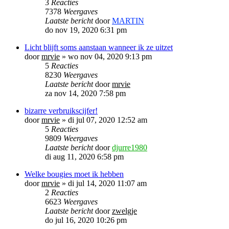
3
Reacties
7378
Weergaves
Laatste bericht
door
MARTIN
do nov 19, 2020 6:31 pm
Licht blijft soms aanstaan wanneer ik ze uitzet
door
mrvie
»
wo nov 04, 2020 9:13 pm
5
Reacties
8230
Weergaves
Laatste bericht
door
mrvie
za nov 14, 2020 7:58 pm
bizarre verbruikscijfer!
door
mrvie
»
di jul 07, 2020 12:52 am
5
Reacties
9809
Weergaves
Laatste bericht
door
djurre1980
di aug 11, 2020 6:58 pm
Welke bougies moet ik hebben
door
mrvie
»
di jul 14, 2020 11:07 am
2
Reacties
6623
Weergaves
Laatste bericht
door
zwelgje
do jul 16, 2020 10:26 pm