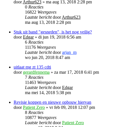
door
Arthur623
»
ma aug 13, 2018 2:28 pm
0
Reacties
16822
Weergaves
Laatste bericht
door
Arthur623
ma aug 13, 2018 2:28 pm
Stuk uit band "gesneden", is het nog veilig?
door
Edgar
»
di jun 19, 2018 6:56 am
6
Reacties
11176
Weergaves
Laatste bericht
door
arjan_m
wo jun 20, 2018 8:47 am
uitlaat mg zt 135 cdti
door
gerardfennema
»
za mar 17, 2018 6:41 pm
7
Reacties
11463
Weergaves
Laatste bericht
door
Edgar
ma mei 14, 2018 5:38 pm
Revisie koppen en nieuwe opbouw hiervan
door
Patient Zero
»
vr feb 09, 2018 12:07 pm
8
Reacties
10877
Weergaves
Laatste bericht
door
Patient Zero