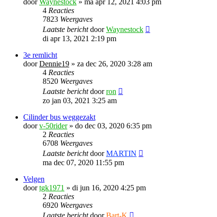
door
Waynestock
»
ma apr 12, 2021 4:03 pm
4
Reacties
7823
Weergaves
Laatste bericht
door
Waynestock
di apr 13, 2021 2:19 pm
3e remlicht
door
Dennie19
»
za dec 26, 2020 3:28 am
4
Reacties
8520
Weergaves
Laatste bericht
door
ron
zo jan 03, 2021 3:25 am
Cilinder bus weggezakt
door
v-50rider
»
do dec 03, 2020 6:35 pm
2
Reacties
6708
Weergaves
Laatste bericht
door
MARTIN
ma dec 07, 2020 11:55 pm
Velgen
door
tgk1971
»
di jun 16, 2020 4:25 pm
2
Reacties
6920
Weergaves
Laatste bericht
door
Bart-K