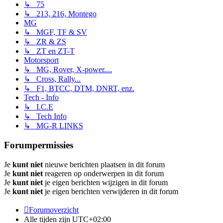
↳ 75
↳ 213, 216, Montego
MG
↳ MGF, TF & SV
↳ ZR & ZS
↳ ZT en ZT-T
Motorsport
↳ MG, Rover, X-power....
↳ Cross, Rally...
↳ F1, BTCC, DTM, DNRT, enz.
Tech - Info
↳ I.C.E
↳ Tech Info
↳ MG-R LINKS
Forumpermissies
Je
kunt niet
nieuwe berichten plaatsen in dit forum
Je
kunt niet
reageren op onderwerpen in dit forum
Je
kunt niet
je eigen berichten wijzigen in dit forum
Je
kunt niet
je eigen berichten verwijderen in dit forum
Forumoverzicht
Alle tijden zijn
UTC+02:00