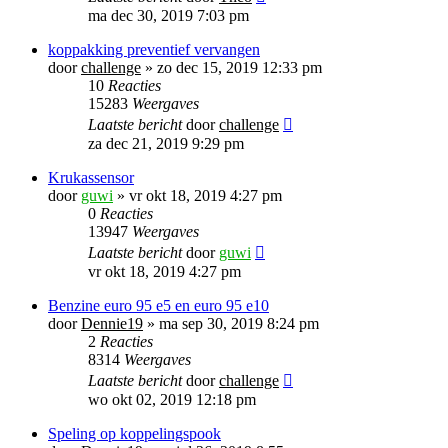
ma dec 30, 2019 7:03 pm
koppakking preventief vervangen
door
challenge
»
zo dec 15, 2019 12:33 pm
10
Reacties
15283
Weergaves
Laatste bericht
door
challenge
za dec 21, 2019 9:29 pm
Krukassensor
door
guwi
»
vr okt 18, 2019 4:27 pm
0
Reacties
13947
Weergaves
Laatste bericht
door
guwi
vr okt 18, 2019 4:27 pm
Benzine euro 95 e5 en euro 95 e10
door
Dennie19
»
ma sep 30, 2019 8:24 pm
2
Reacties
8314
Weergaves
Laatste bericht
door
challenge
wo okt 02, 2019 12:18 pm
Speling op koppelingspook