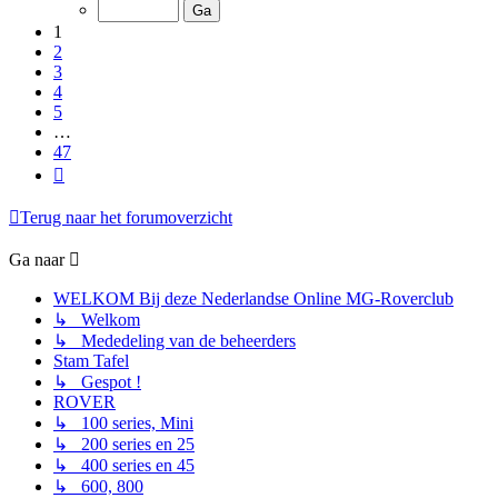
van
47
1
2
3
4
5
…
47
Volgende
Terug naar het forumoverzicht
Ga naar
WELKOM Bij deze Nederlandse Online MG-Roverclub
↳ Welkom
↳ Mededeling van de beheerders
Stam Tafel
↳ Gespot !
ROVER
↳ 100 series, Mini
↳ 200 series en 25
↳ 400 series en 45
↳ 600, 800