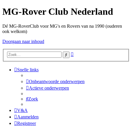
MG-Rover Club Nederland
Dé MG-RoverClub voor MG's en Rovers van na 1990 (ouderen
ook welkom)
Doorgaan naar inhoud
Uitgebreid
Zoek
zoeken
Snelle links
Onbeantwoorde onderwerpen
Actieve onderwerpen
Zoek
V&A
Aanmelden
Registreer