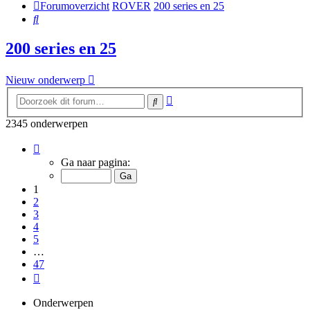
Forumoverzicht
ROVER
200 series en 25
Zoek
200 series en 25
Nieuw onderwerp
Uitgebreid
Zoek
zoeken
2345 onderwerpen
Pagina
1
Ga naar pagina:
van
47
1
2
3
4
5
…
47
Volgende
Onderwerpen