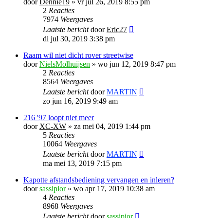
door
Dennie19
»
vr jul 26, 2019 8:55 pm
2
Reacties
7974
Weergaves
Laatste bericht
door
Eric27
di jul 30, 2019 3:38 pm
Raam wil niet dicht rover streetwise
door
NielsMolhuijsen
»
wo jun 12, 2019 8:47 pm
2
Reacties
8564
Weergaves
Laatste bericht
door
MARTIN
zo jun 16, 2019 9:49 am
216 '97 loopt niet meer
door
XC-XW
»
za mei 04, 2019 1:44 pm
5
Reacties
10064
Weergaves
Laatste bericht
door
MARTIN
ma mei 13, 2019 7:15 pm
Kapotte afstandsbediening vervangen en inleren?
door
sassipior
»
wo apr 17, 2019 10:38 am
4
Reacties
8968
Weergaves
Laatste bericht
door
sassipior