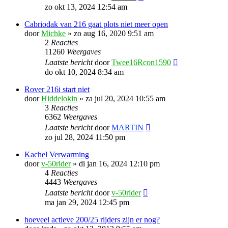
zo okt 13, 2024 12:54 am
Cabriodak van 216 gaat plots niet meer open
door
Michke
»
zo aug 16, 2020 9:51 am
2
Reacties
11260
Weergaves
Laatste bericht
door
Twee16Rcon1590
do okt 10, 2024 8:34 am
Rover 216i start niet
door
Hiddelokin
»
za jul 20, 2024 10:55 am
3
Reacties
6362
Weergaves
Laatste bericht
door
MARTIN
zo jul 28, 2024 11:50 pm
Kachel Verwarming
door
v-50rider
»
di jan 16, 2024 12:10 pm
4
Reacties
4443
Weergaves
Laatste bericht
door
v-50rider
ma jan 29, 2024 12:45 pm
hoeveel actieve 200/25 rijders zijn er nog?