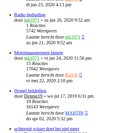
di jun 23, 2020 4:13 pm
Radio bedrading
door
tgk1971
»
za jun 20, 2020 9:52 am
1
Reacties
5742
Weergaves
Laatste bericht
door
tgk1971
zo jun 21, 2020 9:52 am
Motormanagement lampje
door
tgk1971
»
vr jan 24, 2020 11:56 pm
15
Reacties
17042
Weergaves
Laatste bericht
door
Bart-K
vr mei 22, 2020 2:10 pm
Hemel bekleding
door
Dennie19
»
wo jul 17, 2019 6:31 pm
10
Reacties
16143
Weergaves
Laatste bericht
door
MARTIN
do apr 02, 2020 5:32 pm
achterruit wisser doet het niet meer