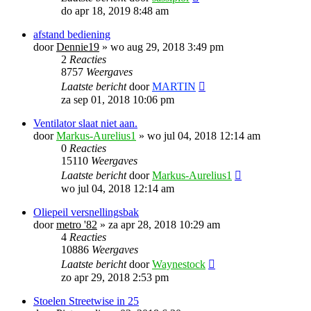
do apr 18, 2019 8:48 am
afstand bediening
door
Dennie19
»
wo aug 29, 2018 3:49 pm
2
Reacties
8757
Weergaves
Laatste bericht
door
MARTIN
za sep 01, 2018 10:06 pm
Ventilator slaat niet aan.
door
Markus-Aurelius1
»
wo jul 04, 2018 12:14 am
0
Reacties
15110
Weergaves
Laatste bericht
door
Markus-Aurelius1
wo jul 04, 2018 12:14 am
Oliepeil versnellingsbak
door
metro '82
»
za apr 28, 2018 10:29 am
4
Reacties
10886
Weergaves
Laatste bericht
door
Waynestock
zo apr 29, 2018 2:53 pm
Stoelen Streetwise in 25