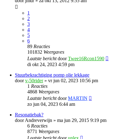
door
jmdr
»
za okt 13, 2012 9:55 am
1
2
3
4
5
6
89
Reacties
101832
Weergaves
Laatste bericht
door
Twee16Rcon1590
di okt 24, 2023 4:59 pm
Stuurbekrachtiging pomp olie lekkage
door
v-50rider
»
vr jun 02, 2023 10:56 pm
1
Reacties
4868
Weergaves
Laatste bericht
door
MARTIN
zo jun 04, 2023 6:44 am
Resonatiebak?
door
Andreverwijn
»
ma jun 29, 2015 9:19 pm
6
Reacties
8771
Weergaves
Laatste bericht
door
unlex