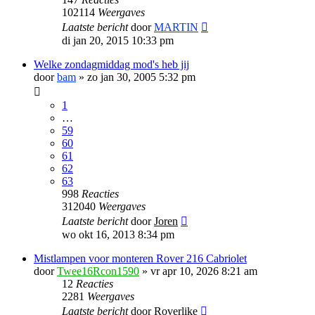
102114
Weergaves
Laatste bericht
door
MARTIN
di jan 20, 2015 10:33 pm
Welke zondagmiddag mod's heb jij
door
bam
»
zo jan 30, 2005 5:32 pm
1
…
59
60
61
62
63
998
Reacties
312040
Weergaves
Laatste bericht
door
Joren
wo okt 16, 2013 8:34 pm
Mistlampen voor monteren Rover 216 Cabriolet
door
Twee16Rcon1590
»
vr apr 10, 2026 8:21 am
12
Reacties
2281
Weergaves
Laatste bericht
door
Roverlike