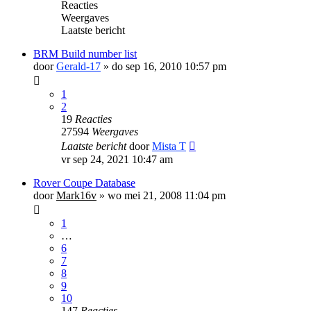
Reacties
Weergaves
Laatste bericht
BRM Build number list
door
Gerald-17
»
do sep 16, 2010 10:57 pm
1
2
19
Reacties
27594
Weergaves
Laatste bericht
door
Mista T
vr sep 24, 2021 10:47 am
Rover Coupe Database
door
Mark16v
»
wo mei 21, 2008 11:04 pm
1
…
6
7
8
9
10
147
Reacties