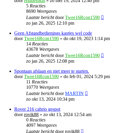
door
Hiddelokin
»
zo mei 19, 2024 12:40 pm
5
Reacties
8690
Weergaves
Laatste bericht
door
Twee16Rcon1590
zo jan 26, 2025 12:10 pm
Geen Afstandbedienings kastjes wel code
door
Twee16Rcon1590
»
do okt 19, 2023 1:14 pm
14
Reacties
43678
Weergaves
Laatste bericht
door
Twee16Rcon1590
zo jan 26, 2025 12:08 pm
Spontaan afslaan en niet meer te starten.
door
Twee16Rcon1590
»
do feb 01, 2024 5:29 pm
11
Reacties
10770
Weergaves
Laatste bericht
door
MARTIN
zo okt 13, 2024 10:34 pm
Rover 216 cabrio gespot
door
rovik88
»
zo okt 13, 2024 12:54 am
0
Reacties
4097
Weergaves
Laatste bericht
door
rovik88