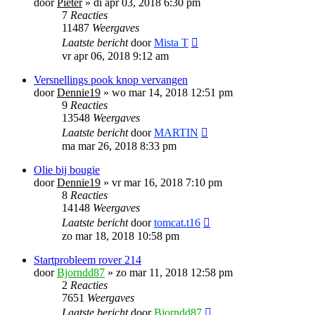
door
Pieter
»
di apr 03, 2018 6:30 pm
7
Reacties
11487
Weergaves
Laatste bericht
door
Mista T
vr apr 06, 2018 9:12 am
Versnellings pook knop vervangen
door
Dennie19
»
wo mar 14, 2018 12:51 pm
9
Reacties
13548
Weergaves
Laatste bericht
door
MARTIN
ma mar 26, 2018 8:33 pm
Olie bij bougie
door
Dennie19
»
vr mar 16, 2018 7:10 pm
8
Reacties
14148
Weergaves
Laatste bericht
door
tomcat.t16
zo mar 18, 2018 10:58 pm
Startprobleem rover 214
door
Bjorndd87
»
zo mar 11, 2018 12:58 pm
2
Reacties
7651
Weergaves
Laatste bericht
door
Bjorndd87