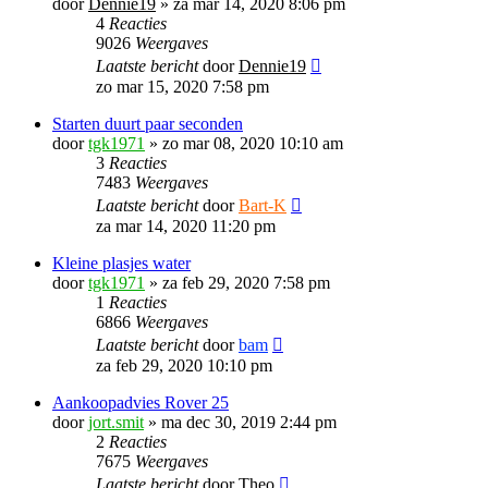
door
Dennie19
»
za mar 14, 2020 8:06 pm
4
Reacties
9026
Weergaves
Laatste bericht
door
Dennie19
zo mar 15, 2020 7:58 pm
Starten duurt paar seconden
door
tgk1971
»
zo mar 08, 2020 10:10 am
3
Reacties
7483
Weergaves
Laatste bericht
door
Bart-K
za mar 14, 2020 11:20 pm
Kleine plasjes water
door
tgk1971
»
za feb 29, 2020 7:58 pm
1
Reacties
6866
Weergaves
Laatste bericht
door
bam
za feb 29, 2020 10:10 pm
Aankoopadvies Rover 25
door
jort.smit
»
ma dec 30, 2019 2:44 pm
2
Reacties
7675
Weergaves
Laatste bericht
door
Theo