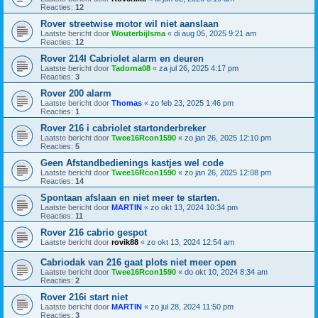
Reacties:
12
Rover streetwise motor wil niet aanslaan
Laatste bericht door
Wouterbijlsma
«
di aug 05, 2025 9:21 am
Reacties:
12
Rover 214I Cabriolet alarm en deuren
Laatste bericht door
Tadorna08
«
za jul 26, 2025 4:17 pm
Reacties:
3
Rover 200 alarm
Laatste bericht door
Thomas
«
zo feb 23, 2025 1:46 pm
Reacties:
1
Rover 216 i cabriolet startonderbreker
Laatste bericht door
Twee16Rcon1590
«
zo jan 26, 2025 12:10 pm
Reacties:
5
Geen Afstandbedienings kastjes wel code
Laatste bericht door
Twee16Rcon1590
«
zo jan 26, 2025 12:08 pm
Reacties:
14
Spontaan afslaan en niet meer te starten.
Laatste bericht door
MARTIN
«
zo okt 13, 2024 10:34 pm
Reacties:
11
Rover 216 cabrio gespot
Laatste bericht door
rovik88
«
zo okt 13, 2024 12:54 am
Cabriodak van 216 gaat plots niet meer open
Laatste bericht door
Twee16Rcon1590
«
do okt 10, 2024 8:34 am
Reacties:
2
Rover 216i start niet
Laatste bericht door
MARTIN
«
zo jul 28, 2024 11:50 pm
Reacties:
3