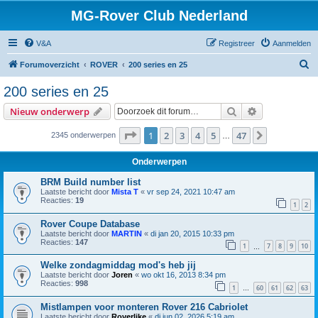
MG-Rover Club Nederland
V&A
Registreer
Aanmelden
Z
Forumoverzicht
ROVER
200 series en 25
o
200 series en 25
e
Zoek
Uitgebreid z
Nieuw onderwerp
k
Pagina
1
van
47
1
2
3
4
5
47
Volgende
2345 onderwerpen
…
Onderwerpen
BRM Build number list
Laatste bericht door
Mista T
«
vr sep 24, 2021 10:47 am
Reacties:
19
1
2
Rover Coupe Database
Laatste bericht door
MARTIN
«
di jan 20, 2015 10:33 pm
Reacties:
147
1
7
8
9
10
…
Welke zondagmiddag mod's heb jij
Laatste bericht door
Joren
«
wo okt 16, 2013 8:34 pm
Reacties:
998
1
60
61
62
63
…
Mistlampen voor monteren Rover 216 Cabriolet
Laatste bericht door
Roverlike
«
di jun 02, 2026 5:19 am