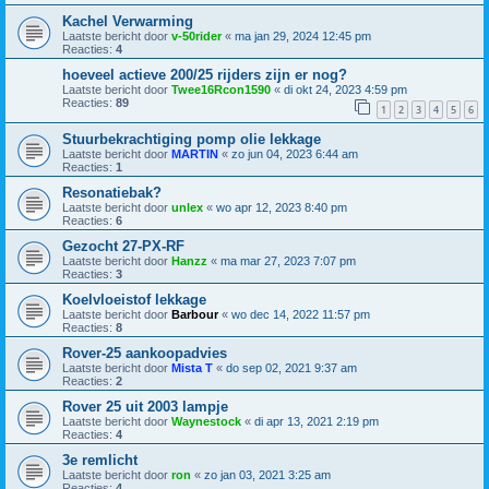
Kachel Verwarming
Laatste bericht door
v-50rider
«
ma jan 29, 2024 12:45 pm
Reacties:
4
hoeveel actieve 200/25 rijders zijn er nog?
Laatste bericht door
Twee16Rcon1590
«
di okt 24, 2023 4:59 pm
Reacties:
89
1
2
3
4
5
6
Stuurbekrachtiging pomp olie lekkage
Laatste bericht door
MARTIN
«
zo jun 04, 2023 6:44 am
Reacties:
1
Resonatiebak?
Laatste bericht door
unlex
«
wo apr 12, 2023 8:40 pm
Reacties:
6
Gezocht 27-PX-RF
Laatste bericht door
Hanzz
«
ma mar 27, 2023 7:07 pm
Reacties:
3
Koelvloeistof lekkage
Laatste bericht door
Barbour
«
wo dec 14, 2022 11:57 pm
Reacties:
8
Rover-25 aankoopadvies
Laatste bericht door
Mista T
«
do sep 02, 2021 9:37 am
Reacties:
2
Rover 25 uit 2003 lampje
Laatste bericht door
Waynestock
«
di apr 13, 2021 2:19 pm
Reacties:
4
3e remlicht
Laatste bericht door
ron
«
zo jan 03, 2021 3:25 am
Reacties:
4