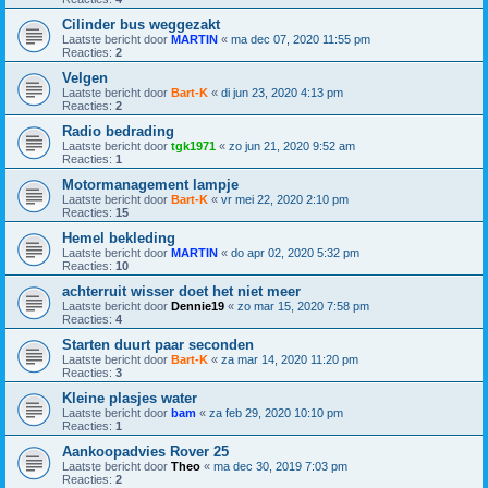
Cilinder bus weggezakt
Laatste bericht door
MARTIN
«
ma dec 07, 2020 11:55 pm
Reacties:
2
Velgen
Laatste bericht door
Bart-K
«
di jun 23, 2020 4:13 pm
Reacties:
2
Radio bedrading
Laatste bericht door
tgk1971
«
zo jun 21, 2020 9:52 am
Reacties:
1
Motormanagement lampje
Laatste bericht door
Bart-K
«
vr mei 22, 2020 2:10 pm
Reacties:
15
Hemel bekleding
Laatste bericht door
MARTIN
«
do apr 02, 2020 5:32 pm
Reacties:
10
achterruit wisser doet het niet meer
Laatste bericht door
Dennie19
«
zo mar 15, 2020 7:58 pm
Reacties:
4
Starten duurt paar seconden
Laatste bericht door
Bart-K
«
za mar 14, 2020 11:20 pm
Reacties:
3
Kleine plasjes water
Laatste bericht door
bam
«
za feb 29, 2020 10:10 pm
Reacties:
1
Aankoopadvies Rover 25
Laatste bericht door
Theo
«
ma dec 30, 2019 7:03 pm
Reacties:
2