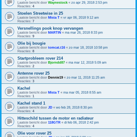
Laatste bericht door
Waynestock
«
zo apr 29, 2018 2:53 pm
Reacties:
4
Stoelen Streetwise in 25
Laatste bericht door
Mista T
«
vr apr 06, 2018 9:12 am
Reacties:
7
Versnellings pook knop vervangen
Laatste bericht door
MARTIN
«
ma mar 26, 2018 8:33 pm
Reacties:
9
Olie bij bougie
Laatste bericht door
tomcat.t16
«
zo mar 18, 2018 10:58 pm
Reacties:
8
Startprobleem rover 214
Laatste bericht door
Bjorndd87
«
ma mar 12, 2018 5:09 am
Reacties:
2
Antenne rover 25
Laatste bericht door
Dennie19
«
zo mar 11, 2018 11:25 am
Reacties:
3
Kachel
Laatste bericht door
Mista T
«
ma mar 05, 2018 8:55 am
Reacties:
1
Kachel stand 1
Laatste bericht door
JD
«
wo feb 28, 2018 8:30 pm
Reacties:
4
Hitteschild tussen de motor en radiateur
Laatste bericht door
118GTR
«
di feb 06, 2018 2:42 pm
Reacties:
4
Olie voor rover 25