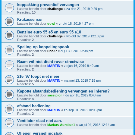
koppakking preventief vervangen
Laatste bericht door
challenge
«
za dec 21, 2019 9:29 pm
Reacties:
10
Krukassensor
Laatste bericht door
guwi
«
vr okt 18, 2019 4:27 pm
Benzine euro 95 e5 en euro 95 e10
Laatste bericht door
challenge
«
wo okt 02, 2019 12:18 pm
Reacties:
2
Speling op koppelingspook
Laatste bericht door
Eric27
«
di jul 30, 2019 3:38 pm
Reacties:
2
Raam wil niet dicht rover streetwise
Laatste bericht door
MARTIN
«
zo jun 16, 2019 9:49 am
Reacties:
2
216 '97 loopt niet meer
Laatste bericht door
MARTIN
«
ma mei 13, 2019 7:15 pm
Reacties:
5
Kapotte afstandsbediening vervangen en inleren?
Laatste bericht door
sassipior
«
do apr 18, 2019 8:48 am
Reacties:
4
afstand bediening
Laatste bericht door
MARTIN
«
za sep 01, 2018 10:06 pm
Reacties:
2
Ventilator slaat niet aan.
Laatste bericht door
Markus-Aurelius1
«
wo jul 04, 2018 12:14 am
Oliepeil versnellingsbak