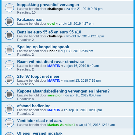
koppakking preventief vervangen
Laatste bericht door
challenge
«
za dec 21, 2019 9:29 pm
Reacties:
10
Krukassensor
Laatste bericht door
guwi
«
vr okt 18, 2019 4:27 pm
Benzine euro 95 e5 en euro 95 e10
Laatste bericht door
challenge
«
wo okt 02, 2019 12:18 pm
Reacties:
2
Speling op koppelingspook
Laatste bericht door
Eric27
«
di jul 30, 2019 3:38 pm
Reacties:
2
Raam wil niet dicht rover streetwise
Laatste bericht door
MARTIN
«
zo jun 16, 2019 9:49 am
Reacties:
2
216 '97 loopt niet meer
Laatste bericht door
MARTIN
«
ma mei 13, 2019 7:15 pm
Reacties:
5
Kapotte afstandsbediening vervangen en inleren?
Laatste bericht door
sassipior
«
do apr 18, 2019 8:48 am
Reacties:
4
afstand bediening
Laatste bericht door
MARTIN
«
za sep 01, 2018 10:06 pm
Reacties:
2
Ventilator slaat niet aan.
Laatste bericht door
Markus-Aurelius1
«
wo jul 04, 2018 12:14 am
Oliepeil versnellingsbak