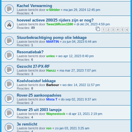
Kachel Verwarming
Laatste bericht door
v-50rider
«
ma jan 29, 2024 12:45 pm
Reacties:
4
hoeveel actieve 200/25 rijders zijn er nog?
Laatste bericht door
Twee16Rcon1590
«
di okt 24, 2023 4:59 pm
Reacties:
89
1
2
3
4
5
6
Stuurbekrachtiging pomp olie lekkage
Laatste bericht door
MARTIN
«
zo jun 04, 2023 6:44 am
Reacties:
1
Resonatiebak?
Laatste bericht door
unlex
«
wo apr 12, 2023 8:40 pm
Reacties:
6
Gezocht 27-PX-RF
Laatste bericht door
Hanzz
«
ma mar 27, 2023 7:07 pm
Reacties:
3
Koelvloeistof lekkage
Laatste bericht door
Barbour
«
wo dec 14, 2022 11:57 pm
Reacties:
8
Rover-25 aankoopadvies
Laatste bericht door
Mista T
«
do sep 02, 2021 9:37 am
Reacties:
2
Rover 25 uit 2003 lampje
Laatste bericht door
Waynestock
«
di apr 13, 2021 2:19 pm
Reacties:
4
3e remlicht
Laatste bericht door
ron
«
zo jan 03, 2021 3:25 am
Reacties:
4