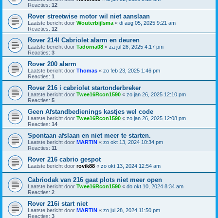
Reacties:
12
Rover streetwise motor wil niet aanslaan
Laatste bericht door
Wouterbijlsma
«
di aug 05, 2025 9:21 am
Reacties:
12
Rover 214I Cabriolet alarm en deuren
Laatste bericht door
Tadorna08
«
za jul 26, 2025 4:17 pm
Reacties:
3
Rover 200 alarm
Laatste bericht door
Thomas
«
zo feb 23, 2025 1:46 pm
Reacties:
1
Rover 216 i cabriolet startonderbreker
Laatste bericht door
Twee16Rcon1590
«
zo jan 26, 2025 12:10 pm
Reacties:
5
Geen Afstandbedienings kastjes wel code
Laatste bericht door
Twee16Rcon1590
«
zo jan 26, 2025 12:08 pm
Reacties:
14
Spontaan afslaan en niet meer te starten.
Laatste bericht door
MARTIN
«
zo okt 13, 2024 10:34 pm
Reacties:
11
Rover 216 cabrio gespot
Laatste bericht door
rovik88
«
zo okt 13, 2024 12:54 am
Cabriodak van 216 gaat plots niet meer open
Laatste bericht door
Twee16Rcon1590
«
do okt 10, 2024 8:34 am
Reacties:
2
Rover 216i start niet
Laatste bericht door
MARTIN
«
zo jul 28, 2024 11:50 pm
Reacties:
3