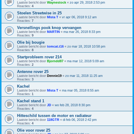
Laatste bericht door
Waynestock
«
zo apr 29, 2018 2:53 pm
Reacties:
4
Stoelen Streetwise in 25
Laatste bericht door
Mista T
«
vr apr 06, 2018 9:12 am
Reacties:
7
Versnellings pook knop vervangen
Laatste bericht door
MARTIN
«
ma mar 26, 2018 8:33 pm
Reacties:
9
Olie bij bougie
Laatste bericht door
tomcat.t16
«
zo mar 18, 2018 10:58 pm
Reacties:
8
Startprobleem rover 214
Laatste bericht door
Bjorndd87
«
ma mar 12, 2018 5:09 am
Reacties:
2
Antenne rover 25
Laatste bericht door
Dennie19
«
zo mar 11, 2018 11:25 am
Reacties:
3
Kachel
Laatste bericht door
Mista T
«
ma mar 05, 2018 8:55 am
Reacties:
1
Kachel stand 1
Laatste bericht door
JD
«
wo feb 28, 2018 8:30 pm
Reacties:
4
Hitteschild tussen de motor en radiateur
Laatste bericht door
118GTR
«
di feb 06, 2018 2:42 pm
Reacties:
4
Olie voor rover 25