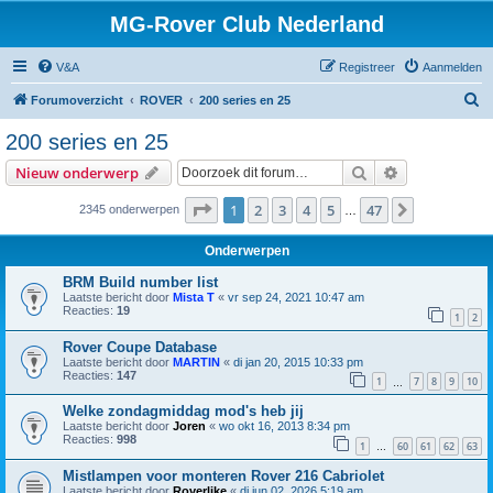
MG-Rover Club Nederland
V&A
Registreer
Aanmelden
Z
Forumoverzicht
ROVER
200 series en 25
o
200 series en 25
e
Zoek
Uitgebreid z
Nieuw onderwerp
k
Pagina
1
van
47
1
2
3
4
5
47
Volgende
2345 onderwerpen
…
Onderwerpen
BRM Build number list
Laatste bericht door
Mista T
«
vr sep 24, 2021 10:47 am
Reacties:
19
1
2
Rover Coupe Database
Laatste bericht door
MARTIN
«
di jan 20, 2015 10:33 pm
Reacties:
147
1
7
8
9
10
…
Welke zondagmiddag mod's heb jij
Laatste bericht door
Joren
«
wo okt 16, 2013 8:34 pm
Reacties:
998
1
60
61
62
63
…
Mistlampen voor monteren Rover 216 Cabriolet
Laatste bericht door
Roverlike
«
di jun 02, 2026 5:19 am