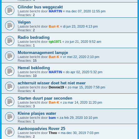
Cilinder bus weggezakt
Laatste bericht door
MARTIN
«
ma dec 07, 2020 11:55 pm
Reacties:
2
Velgen
Laatste bericht door
Bart-K
«
di jun 23, 2020 4:13 pm
Reacties:
2
Radio bedrading
Laatste bericht door
tgk1971
«
zo jun 21, 2020 9:52 am
Reacties:
1
Motormanagement lampje
Laatste bericht door
Bart-K
«
vr mei 22, 2020 2:10 pm
Reacties:
15
Hemel bekleding
Laatste bericht door
MARTIN
«
do apr 02, 2020 5:32 pm
Reacties:
10
achterruit wisser doet het niet meer
Laatste bericht door
Dennie19
«
zo mar 15, 2020 7:58 pm
Reacties:
4
Starten duurt paar seconden
Laatste bericht door
Bart-K
«
za mar 14, 2020 11:20 pm
Reacties:
3
Kleine plasjes water
Laatste bericht door
bam
«
za feb 29, 2020 10:10 pm
Reacties:
1
Aankoopadvies Rover 25
Laatste bericht door
Theo
«
ma dec 30, 2019 7:03 pm
Reacties:
2