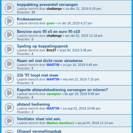
koppakking preventief vervangen
Laatste bericht door
challenge
«
za dec 21, 2019 9:29 pm
Reacties:
10
Krukassensor
Laatste bericht door
guwi
«
vr okt 18, 2019 4:27 pm
Benzine euro 95 e5 en euro 95 e10
Laatste bericht door
challenge
«
wo okt 02, 2019 12:18 pm
Reacties:
2
Speling op koppelingspook
Laatste bericht door
Eric27
«
di jul 30, 2019 3:38 pm
Reacties:
2
Raam wil niet dicht rover streetwise
Laatste bericht door
MARTIN
«
zo jun 16, 2019 9:49 am
Reacties:
2
216 '97 loopt niet meer
Laatste bericht door
MARTIN
«
ma mei 13, 2019 7:15 pm
Reacties:
5
Kapotte afstandsbediening vervangen en inleren?
Laatste bericht door
sassipior
«
do apr 18, 2019 8:48 am
Reacties:
4
afstand bediening
Laatste bericht door
MARTIN
«
za sep 01, 2018 10:06 pm
Reacties:
2
Ventilator slaat niet aan.
Laatste bericht door
Markus-Aurelius1
«
wo jul 04, 2018 12:14 am
Oliepeil versnellingsbak