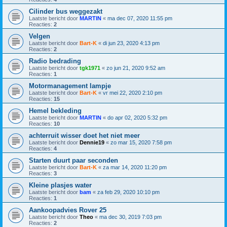
Cilinder bus weggezakt
Laatste bericht door
MARTIN
«
ma dec 07, 2020 11:55 pm
Reacties:
2
Velgen
Laatste bericht door
Bart-K
«
di jun 23, 2020 4:13 pm
Reacties:
2
Radio bedrading
Laatste bericht door
tgk1971
«
zo jun 21, 2020 9:52 am
Reacties:
1
Motormanagement lampje
Laatste bericht door
Bart-K
«
vr mei 22, 2020 2:10 pm
Reacties:
15
Hemel bekleding
Laatste bericht door
MARTIN
«
do apr 02, 2020 5:32 pm
Reacties:
10
achterruit wisser doet het niet meer
Laatste bericht door
Dennie19
«
zo mar 15, 2020 7:58 pm
Reacties:
4
Starten duurt paar seconden
Laatste bericht door
Bart-K
«
za mar 14, 2020 11:20 pm
Reacties:
3
Kleine plasjes water
Laatste bericht door
bam
«
za feb 29, 2020 10:10 pm
Reacties:
1
Aankoopadvies Rover 25
Laatste bericht door
Theo
«
ma dec 30, 2019 7:03 pm
Reacties:
2