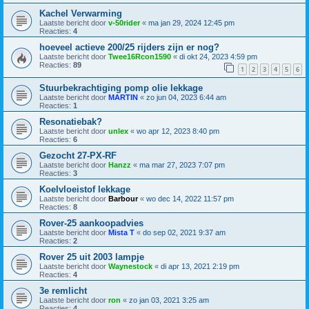
Kachel Verwarming
Laatste bericht door
v-50rider
«
ma jan 29, 2024 12:45 pm
Reacties:
4
hoeveel actieve 200/25 rijders zijn er nog?
Laatste bericht door
Twee16Rcon1590
«
di okt 24, 2023 4:59 pm
Reacties:
89
1
2
3
4
5
6
Stuurbekrachtiging pomp olie lekkage
Laatste bericht door
MARTIN
«
zo jun 04, 2023 6:44 am
Reacties:
1
Resonatiebak?
Laatste bericht door
unlex
«
wo apr 12, 2023 8:40 pm
Reacties:
6
Gezocht 27-PX-RF
Laatste bericht door
Hanzz
«
ma mar 27, 2023 7:07 pm
Reacties:
3
Koelvloeistof lekkage
Laatste bericht door
Barbour
«
wo dec 14, 2022 11:57 pm
Reacties:
8
Rover-25 aankoopadvies
Laatste bericht door
Mista T
«
do sep 02, 2021 9:37 am
Reacties:
2
Rover 25 uit 2003 lampje
Laatste bericht door
Waynestock
«
di apr 13, 2021 2:19 pm
Reacties:
4
3e remlicht
Laatste bericht door
ron
«
zo jan 03, 2021 3:25 am
Reacties:
4