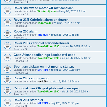
Reacties:
12
Rover streetwise motor wil niet aanslaan
Laatste bericht door
Wouterbijlsma
«
di aug 05, 2025 9:21 am
Reacties:
12
Rover 214I Cabriolet alarm en deuren
Laatste bericht door
Tadorna08
«
za jul 26, 2025 4:17 pm
Reacties:
3
Rover 200 alarm
Laatste bericht door
Thomas
«
zo feb 23, 2025 1:46 pm
Reacties:
1
Rover 216 i cabriolet startonderbreker
Laatste bericht door
Twee16Rcon1590
«
zo jan 26, 2025 12:10 pm
Reacties:
5
Geen Afstandbedienings kastjes wel code
Laatste bericht door
Twee16Rcon1590
«
zo jan 26, 2025 12:08 pm
Reacties:
14
Spontaan afslaan en niet meer te starten.
Laatste bericht door
MARTIN
«
zo okt 13, 2024 10:34 pm
Reacties:
11
Rover 216 cabrio gespot
Laatste bericht door
rovik88
«
zo okt 13, 2024 12:54 am
Cabriodak van 216 gaat plots niet meer open
Laatste bericht door
Twee16Rcon1590
«
do okt 10, 2024 8:34 am
Reacties:
2
Rover 216i start niet
Laatste bericht door
MARTIN
«
zo jul 28, 2024 11:50 pm
Reacties:
3