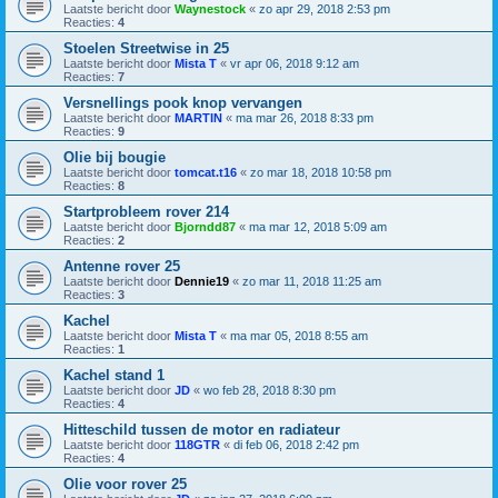
Laatste bericht door
Waynestock
«
zo apr 29, 2018 2:53 pm
Reacties:
4
Stoelen Streetwise in 25
Laatste bericht door
Mista T
«
vr apr 06, 2018 9:12 am
Reacties:
7
Versnellings pook knop vervangen
Laatste bericht door
MARTIN
«
ma mar 26, 2018 8:33 pm
Reacties:
9
Olie bij bougie
Laatste bericht door
tomcat.t16
«
zo mar 18, 2018 10:58 pm
Reacties:
8
Startprobleem rover 214
Laatste bericht door
Bjorndd87
«
ma mar 12, 2018 5:09 am
Reacties:
2
Antenne rover 25
Laatste bericht door
Dennie19
«
zo mar 11, 2018 11:25 am
Reacties:
3
Kachel
Laatste bericht door
Mista T
«
ma mar 05, 2018 8:55 am
Reacties:
1
Kachel stand 1
Laatste bericht door
JD
«
wo feb 28, 2018 8:30 pm
Reacties:
4
Hitteschild tussen de motor en radiateur
Laatste bericht door
118GTR
«
di feb 06, 2018 2:42 pm
Reacties:
4
Olie voor rover 25