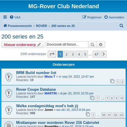
MG-Rover Club Nederland
V&A
Registreer
Aanmelden
Z
Forumoverzicht
ROVER
200 series en 25
o
200 series en 25
e
Zoek
Uitgebreid z
Nieuw onderwerp
k
Pagina
1
van
47
1
2
3
4
5
47
Volgende
2345 onderwerpen
…
Onderwerpen
BRM Build number list
Laatste bericht door
Mista T
«
vr sep 24, 2021 10:47 am
Reacties:
19
1
2
Rover Coupe Database
Laatste bericht door
MARTIN
«
di jan 20, 2015 10:33 pm
Reacties:
147
1
7
8
9
10
…
Welke zondagmiddag mod's heb jij
Laatste bericht door
Joren
«
wo okt 16, 2013 8:34 pm
Reacties:
998
1
60
61
62
63
…
Mistlampen voor monteren Rover 216 Cabriolet
Laatste bericht door
Roverlike
«
di jun 02, 2026 5:19 am