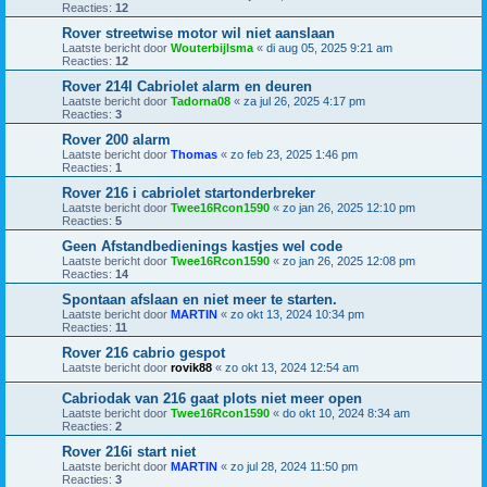
Reacties:
12
Rover streetwise motor wil niet aanslaan
Laatste bericht door
Wouterbijlsma
«
di aug 05, 2025 9:21 am
Reacties:
12
Rover 214I Cabriolet alarm en deuren
Laatste bericht door
Tadorna08
«
za jul 26, 2025 4:17 pm
Reacties:
3
Rover 200 alarm
Laatste bericht door
Thomas
«
zo feb 23, 2025 1:46 pm
Reacties:
1
Rover 216 i cabriolet startonderbreker
Laatste bericht door
Twee16Rcon1590
«
zo jan 26, 2025 12:10 pm
Reacties:
5
Geen Afstandbedienings kastjes wel code
Laatste bericht door
Twee16Rcon1590
«
zo jan 26, 2025 12:08 pm
Reacties:
14
Spontaan afslaan en niet meer te starten.
Laatste bericht door
MARTIN
«
zo okt 13, 2024 10:34 pm
Reacties:
11
Rover 216 cabrio gespot
Laatste bericht door
rovik88
«
zo okt 13, 2024 12:54 am
Cabriodak van 216 gaat plots niet meer open
Laatste bericht door
Twee16Rcon1590
«
do okt 10, 2024 8:34 am
Reacties:
2
Rover 216i start niet
Laatste bericht door
MARTIN
«
zo jul 28, 2024 11:50 pm
Reacties:
3