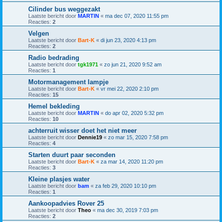
Cilinder bus weggezakt
Laatste bericht door
MARTIN
«
ma dec 07, 2020 11:55 pm
Reacties:
2
Velgen
Laatste bericht door
Bart-K
«
di jun 23, 2020 4:13 pm
Reacties:
2
Radio bedrading
Laatste bericht door
tgk1971
«
zo jun 21, 2020 9:52 am
Reacties:
1
Motormanagement lampje
Laatste bericht door
Bart-K
«
vr mei 22, 2020 2:10 pm
Reacties:
15
Hemel bekleding
Laatste bericht door
MARTIN
«
do apr 02, 2020 5:32 pm
Reacties:
10
achterruit wisser doet het niet meer
Laatste bericht door
Dennie19
«
zo mar 15, 2020 7:58 pm
Reacties:
4
Starten duurt paar seconden
Laatste bericht door
Bart-K
«
za mar 14, 2020 11:20 pm
Reacties:
3
Kleine plasjes water
Laatste bericht door
bam
«
za feb 29, 2020 10:10 pm
Reacties:
1
Aankoopadvies Rover 25
Laatste bericht door
Theo
«
ma dec 30, 2019 7:03 pm
Reacties:
2