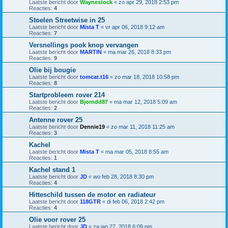
Laatste bericht door
Waynestock
«
zo apr 29, 2018 2:53 pm
Reacties:
4
Stoelen Streetwise in 25
Laatste bericht door
Mista T
«
vr apr 06, 2018 9:12 am
Reacties:
7
Versnellings pook knop vervangen
Laatste bericht door
MARTIN
«
ma mar 26, 2018 8:33 pm
Reacties:
9
Olie bij bougie
Laatste bericht door
tomcat.t16
«
zo mar 18, 2018 10:58 pm
Reacties:
8
Startprobleem rover 214
Laatste bericht door
Bjorndd87
«
ma mar 12, 2018 5:09 am
Reacties:
2
Antenne rover 25
Laatste bericht door
Dennie19
«
zo mar 11, 2018 11:25 am
Reacties:
3
Kachel
Laatste bericht door
Mista T
«
ma mar 05, 2018 8:55 am
Reacties:
1
Kachel stand 1
Laatste bericht door
JD
«
wo feb 28, 2018 8:30 pm
Reacties:
4
Hitteschild tussen de motor en radiateur
Laatste bericht door
118GTR
«
di feb 06, 2018 2:42 pm
Reacties:
4
Olie voor rover 25
Laatste bericht door
JD
«
za jan 27, 2018 6:09 pm