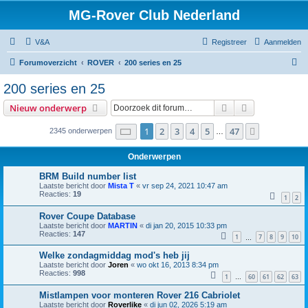
MG-Rover Club Nederland
V&A
Registreer
Aanmelden
Z
Forumoverzicht
ROVER
200 series en 25
o
200 series en 25
e
Zoek
Uitgebreid z
Nieuw onderwerp
k
Pagina
1
van
47
1
2
3
4
5
47
Volgende
2345 onderwerpen
…
Onderwerpen
BRM Build number list
Laatste bericht door
Mista T
«
vr sep 24, 2021 10:47 am
Reacties:
19
1
2
Rover Coupe Database
Laatste bericht door
MARTIN
«
di jan 20, 2015 10:33 pm
Reacties:
147
1
7
8
9
10
…
Welke zondagmiddag mod's heb jij
Laatste bericht door
Joren
«
wo okt 16, 2013 8:34 pm
Reacties:
998
1
60
61
62
63
…
Mistlampen voor monteren Rover 216 Cabriolet
Laatste bericht door
Roverlike
«
di jun 02, 2026 5:19 am