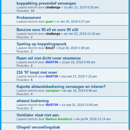
koppakking preventief vervangen
Laatste bericht door
challenge
«
za dec 21, 2019 9:29 pm
Reacties:
10
Krukassensor
Laatste bericht door
guwi
«
vr okt 18, 2019 4:27 pm
Benzine euro 95 e5 en euro 95 e10
Laatste bericht door
challenge
«
wo okt 02, 2019 12:18 pm
Reacties:
2
Speling op koppelingspook
Laatste bericht door
Eric27
«
di jul 30, 2019 3:38 pm
Reacties:
2
Raam wil niet dicht rover streetwise
Laatste bericht door
MARTIN
«
zo jun 16, 2019 9:49 am
Reacties:
2
216 '97 loopt niet meer
Laatste bericht door
MARTIN
«
ma mei 13, 2019 7:15 pm
Reacties:
5
Kapotte afstandsbediening vervangen en inleren?
Laatste bericht door
sassipior
«
do apr 18, 2019 8:48 am
Reacties:
4
afstand bediening
Laatste bericht door
MARTIN
«
za sep 01, 2018 10:06 pm
Reacties:
2
Ventilator slaat niet aan.
Laatste bericht door
Markus-Aurelius1
«
wo jul 04, 2018 12:14 am
Oliepeil versnellingsbak