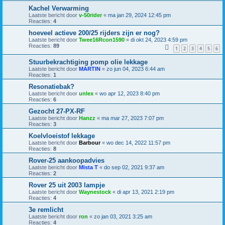
Kachel Verwarming
Laatste bericht door
v-50rider
«
ma jan 29, 2024 12:45 pm
Reacties:
4
hoeveel actieve 200/25 rijders zijn er nog?
Laatste bericht door
Twee16Rcon1590
«
di okt 24, 2023 4:59 pm
Reacties:
89
1
2
3
4
5
6
Stuurbekrachtiging pomp olie lekkage
Laatste bericht door
MARTIN
«
zo jun 04, 2023 6:44 am
Reacties:
1
Resonatiebak?
Laatste bericht door
unlex
«
wo apr 12, 2023 8:40 pm
Reacties:
6
Gezocht 27-PX-RF
Laatste bericht door
Hanzz
«
ma mar 27, 2023 7:07 pm
Reacties:
3
Koelvloeistof lekkage
Laatste bericht door
Barbour
«
wo dec 14, 2022 11:57 pm
Reacties:
8
Rover-25 aankoopadvies
Laatste bericht door
Mista T
«
do sep 02, 2021 9:37 am
Reacties:
2
Rover 25 uit 2003 lampje
Laatste bericht door
Waynestock
«
di apr 13, 2021 2:19 pm
Reacties:
4
3e remlicht
Laatste bericht door
ron
«
zo jan 03, 2021 3:25 am
Reacties:
4