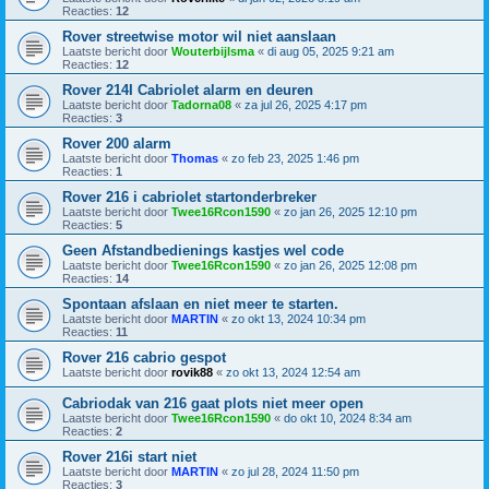
Reacties:
12
Rover streetwise motor wil niet aanslaan
Laatste bericht door
Wouterbijlsma
«
di aug 05, 2025 9:21 am
Reacties:
12
Rover 214I Cabriolet alarm en deuren
Laatste bericht door
Tadorna08
«
za jul 26, 2025 4:17 pm
Reacties:
3
Rover 200 alarm
Laatste bericht door
Thomas
«
zo feb 23, 2025 1:46 pm
Reacties:
1
Rover 216 i cabriolet startonderbreker
Laatste bericht door
Twee16Rcon1590
«
zo jan 26, 2025 12:10 pm
Reacties:
5
Geen Afstandbedienings kastjes wel code
Laatste bericht door
Twee16Rcon1590
«
zo jan 26, 2025 12:08 pm
Reacties:
14
Spontaan afslaan en niet meer te starten.
Laatste bericht door
MARTIN
«
zo okt 13, 2024 10:34 pm
Reacties:
11
Rover 216 cabrio gespot
Laatste bericht door
rovik88
«
zo okt 13, 2024 12:54 am
Cabriodak van 216 gaat plots niet meer open
Laatste bericht door
Twee16Rcon1590
«
do okt 10, 2024 8:34 am
Reacties:
2
Rover 216i start niet
Laatste bericht door
MARTIN
«
zo jul 28, 2024 11:50 pm
Reacties:
3