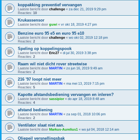
koppakking preventief vervangen
Laatste bericht door
challenge
«
za dec 21, 2019 9:29 pm
Reacties:
10
Krukassensor
Laatste bericht door
guwi
«
vr okt 18, 2019 4:27 pm
Benzine euro 95 e5 en euro 95 e10
Laatste bericht door
challenge
«
wo okt 02, 2019 12:18 pm
Reacties:
2
Speling op koppelingspook
Laatste bericht door
Eric27
«
di jul 30, 2019 3:38 pm
Reacties:
2
Raam wil niet dicht rover streetwise
Laatste bericht door
MARTIN
«
zo jun 16, 2019 9:49 am
Reacties:
2
216 '97 loopt niet meer
Laatste bericht door
MARTIN
«
ma mei 13, 2019 7:15 pm
Reacties:
5
Kapotte afstandsbediening vervangen en inleren?
Laatste bericht door
sassipior
«
do apr 18, 2019 8:48 am
Reacties:
4
afstand bediening
Laatste bericht door
MARTIN
«
za sep 01, 2018 10:06 pm
Reacties:
2
Ventilator slaat niet aan.
Laatste bericht door
Markus-Aurelius1
«
wo jul 04, 2018 12:14 am
Oliepeil versnellingsbak