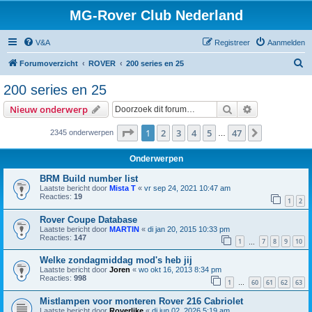
MG-Rover Club Nederland
V&A
Registreer
Aanmelden
Z
Forumoverzicht
ROVER
200 series en 25
o
200 series en 25
e
Zoek
Uitgebreid z
Nieuw onderwerp
k
Pagina
1
van
47
1
2
3
4
5
47
Volgende
2345 onderwerpen
…
Onderwerpen
BRM Build number list
Laatste bericht door
Mista T
«
vr sep 24, 2021 10:47 am
Reacties:
19
1
2
Rover Coupe Database
Laatste bericht door
MARTIN
«
di jan 20, 2015 10:33 pm
Reacties:
147
1
7
8
9
10
…
Welke zondagmiddag mod's heb jij
Laatste bericht door
Joren
«
wo okt 16, 2013 8:34 pm
Reacties:
998
1
60
61
62
63
…
Mistlampen voor monteren Rover 216 Cabriolet
Laatste bericht door
Roverlike
«
di jun 02, 2026 5:19 am