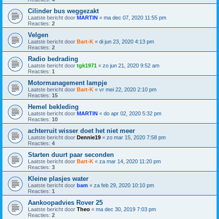
Cilinder bus weggezakt
Laatste bericht door
MARTIN
«
ma dec 07, 2020 11:55 pm
Reacties:
2
Velgen
Laatste bericht door
Bart-K
«
di jun 23, 2020 4:13 pm
Reacties:
2
Radio bedrading
Laatste bericht door
tgk1971
«
zo jun 21, 2020 9:52 am
Reacties:
1
Motormanagement lampje
Laatste bericht door
Bart-K
«
vr mei 22, 2020 2:10 pm
Reacties:
15
Hemel bekleding
Laatste bericht door
MARTIN
«
do apr 02, 2020 5:32 pm
Reacties:
10
achterruit wisser doet het niet meer
Laatste bericht door
Dennie19
«
zo mar 15, 2020 7:58 pm
Reacties:
4
Starten duurt paar seconden
Laatste bericht door
Bart-K
«
za mar 14, 2020 11:20 pm
Reacties:
3
Kleine plasjes water
Laatste bericht door
bam
«
za feb 29, 2020 10:10 pm
Reacties:
1
Aankoopadvies Rover 25
Laatste bericht door
Theo
«
ma dec 30, 2019 7:03 pm
Reacties:
2