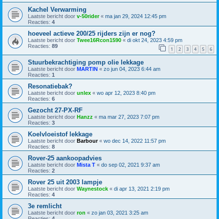
Kachel Verwarming
Laatste bericht door
v-50rider
«
ma jan 29, 2024 12:45 pm
Reacties:
4
hoeveel actieve 200/25 rijders zijn er nog?
Laatste bericht door
Twee16Rcon1590
«
di okt 24, 2023 4:59 pm
Reacties:
89
1
2
3
4
5
6
Stuurbekrachtiging pomp olie lekkage
Laatste bericht door
MARTIN
«
zo jun 04, 2023 6:44 am
Reacties:
1
Resonatiebak?
Laatste bericht door
unlex
«
wo apr 12, 2023 8:40 pm
Reacties:
6
Gezocht 27-PX-RF
Laatste bericht door
Hanzz
«
ma mar 27, 2023 7:07 pm
Reacties:
3
Koelvloeistof lekkage
Laatste bericht door
Barbour
«
wo dec 14, 2022 11:57 pm
Reacties:
8
Rover-25 aankoopadvies
Laatste bericht door
Mista T
«
do sep 02, 2021 9:37 am
Reacties:
2
Rover 25 uit 2003 lampje
Laatste bericht door
Waynestock
«
di apr 13, 2021 2:19 pm
Reacties:
4
3e remlicht
Laatste bericht door
ron
«
zo jan 03, 2021 3:25 am
Reacties:
4