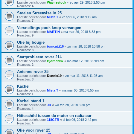
Laatste bericht door
Waynestock
«
zo apr 29, 2018 2:53 pm
Reacties:
4
Stoelen Streetwise in 25
Laatste bericht door
Mista T
«
vr apr 06, 2018 9:12 am
Reacties:
7
Versnellings pook knop vervangen
Laatste bericht door
MARTIN
«
ma mar 26, 2018 8:33 pm
Reacties:
9
Olie bij bougie
Laatste bericht door
tomcat.t16
«
zo mar 18, 2018 10:58 pm
Reacties:
8
Startprobleem rover 214
Laatste bericht door
Bjorndd87
«
ma mar 12, 2018 5:09 am
Reacties:
2
Antenne rover 25
Laatste bericht door
Dennie19
«
zo mar 11, 2018 11:25 am
Reacties:
3
Kachel
Laatste bericht door
Mista T
«
ma mar 05, 2018 8:55 am
Reacties:
1
Kachel stand 1
Laatste bericht door
JD
«
wo feb 28, 2018 8:30 pm
Reacties:
4
Hitteschild tussen de motor en radiateur
Laatste bericht door
118GTR
«
di feb 06, 2018 2:42 pm
Reacties:
4
Olie voor rover 25