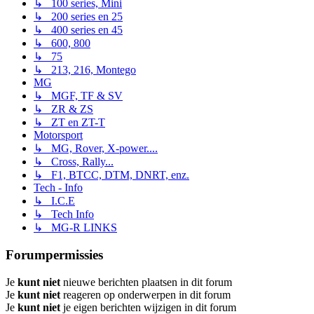
↳ 100 series, Mini
↳ 200 series en 25
↳ 400 series en 45
↳ 600, 800
↳ 75
↳ 213, 216, Montego
MG
↳ MGF, TF & SV
↳ ZR & ZS
↳ ZT en ZT-T
Motorsport
↳ MG, Rover, X-power....
↳ Cross, Rally...
↳ F1, BTCC, DTM, DNRT, enz.
Tech - Info
↳ I.C.E
↳ Tech Info
↳ MG-R LINKS
Forumpermissies
Je
kunt niet
nieuwe berichten plaatsen in dit forum
Je
kunt niet
reageren op onderwerpen in dit forum
Je
kunt niet
je eigen berichten wijzigen in dit forum