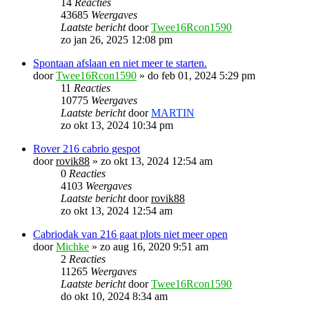
14
Reacties
43685
Weergaves
Laatste bericht
door
Twee16Rcon1590
zo jan 26, 2025 12:08 pm
Spontaan afslaan en niet meer te starten.
door
Twee16Rcon1590
»
do feb 01, 2024 5:29 pm
11
Reacties
10775
Weergaves
Laatste bericht
door
MARTIN
zo okt 13, 2024 10:34 pm
Rover 216 cabrio gespot
door
rovik88
»
zo okt 13, 2024 12:54 am
0
Reacties
4103
Weergaves
Laatste bericht
door
rovik88
zo okt 13, 2024 12:54 am
Cabriodak van 216 gaat plots niet meer open
door
Michke
»
zo aug 16, 2020 9:51 am
2
Reacties
11265
Weergaves
Laatste bericht
door
Twee16Rcon1590
do okt 10, 2024 8:34 am