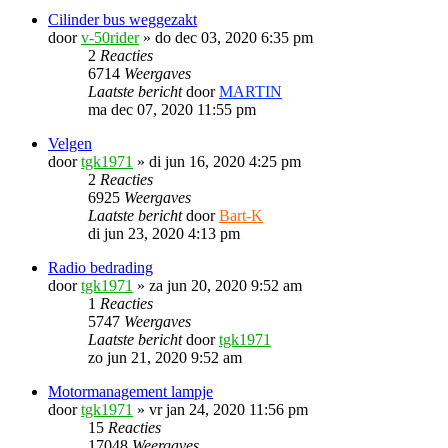
Cilinder bus weggezakt
door
v-50rider
»
do dec 03, 2020 6:35 pm
2
Reacties
6714
Weergaves
Laatste bericht
door
MARTIN
ma dec 07, 2020 11:55 pm
Velgen
door
tgk1971
»
di jun 16, 2020 4:25 pm
2
Reacties
6925
Weergaves
Laatste bericht
door
Bart-K
di jun 23, 2020 4:13 pm
Radio bedrading
door
tgk1971
»
za jun 20, 2020 9:52 am
1
Reacties
5747
Weergaves
Laatste bericht
door
tgk1971
zo jun 21, 2020 9:52 am
Motormanagement lampje
door
tgk1971
»
vr jan 24, 2020 11:56 pm
15
Reacties
17048
Weergaves