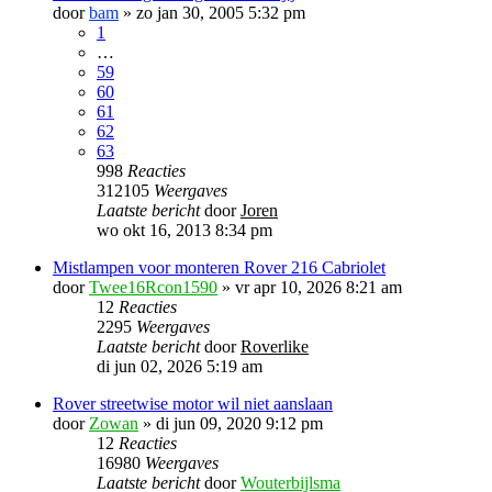
door
bam
»
zo jan 30, 2005 5:32 pm
1
…
59
60
61
62
63
998
Reacties
312105
Weergaves
Laatste bericht
door
Joren
wo okt 16, 2013 8:34 pm
Mistlampen voor monteren Rover 216 Cabriolet
door
Twee16Rcon1590
»
vr apr 10, 2026 8:21 am
12
Reacties
2295
Weergaves
Laatste bericht
door
Roverlike
di jun 02, 2026 5:19 am
Rover streetwise motor wil niet aanslaan
door
Zowan
»
di jun 09, 2020 9:12 pm
12
Reacties
16980
Weergaves
Laatste bericht
door
Wouterbijlsma