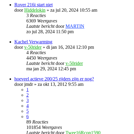
Rover 216i start niet
door
Hiddelokin
»
za jul 20, 2024 10:55 am
3
Reacties
6369
Weergaves
Laatste bericht
door
MARTIN
zo jul 28, 2024 11:50 pm
Kachel Verwarming
door
v-50rider
»
di jan 16, 2024 12:10 pm
4
Reacties
4450
Weergaves
Laatste bericht
door
v-50rider
ma jan 29, 2024 12:45 pm
hoeveel actieve 200/25 rijders zijn er nog?
door
jmdr
»
za okt 13, 2012 9:55 am
1
2
3
4
5
6
89
Reacties
101854
Weergaves
Laatste bericht
door
Twee16Rcon1590