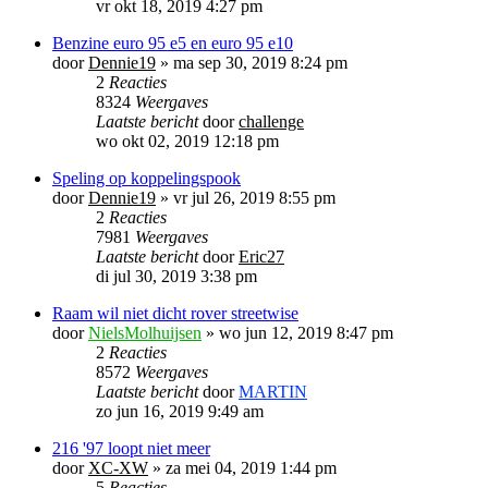
vr okt 18, 2019 4:27 pm
Benzine euro 95 e5 en euro 95 e10
door
Dennie19
»
ma sep 30, 2019 8:24 pm
2
Reacties
8324
Weergaves
Laatste bericht
door
challenge
wo okt 02, 2019 12:18 pm
Speling op koppelingspook
door
Dennie19
»
vr jul 26, 2019 8:55 pm
2
Reacties
7981
Weergaves
Laatste bericht
door
Eric27
di jul 30, 2019 3:38 pm
Raam wil niet dicht rover streetwise
door
NielsMolhuijsen
»
wo jun 12, 2019 8:47 pm
2
Reacties
8572
Weergaves
Laatste bericht
door
MARTIN
zo jun 16, 2019 9:49 am
216 '97 loopt niet meer
door
XC-XW
»
za mei 04, 2019 1:44 pm
5
Reacties