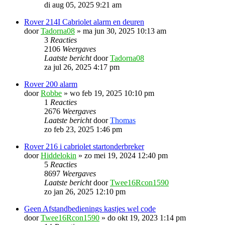
di aug 05, 2025 9:21 am
Rover 214I Cabriolet alarm en deuren
door
Tadorna08
»
ma jun 30, 2025 10:13 am
3
Reacties
2106
Weergaves
Laatste bericht
door
Tadorna08
za jul 26, 2025 4:17 pm
Rover 200 alarm
door
Robbe
»
wo feb 19, 2025 10:10 pm
1
Reacties
2676
Weergaves
Laatste bericht
door
Thomas
zo feb 23, 2025 1:46 pm
Rover 216 i cabriolet startonderbreker
door
Hiddelokin
»
zo mei 19, 2024 12:40 pm
5
Reacties
8697
Weergaves
Laatste bericht
door
Twee16Rcon1590
zo jan 26, 2025 12:10 pm
Geen Afstandbedienings kastjes wel code
door
Twee16Rcon1590
»
do okt 19, 2023 1:14 pm