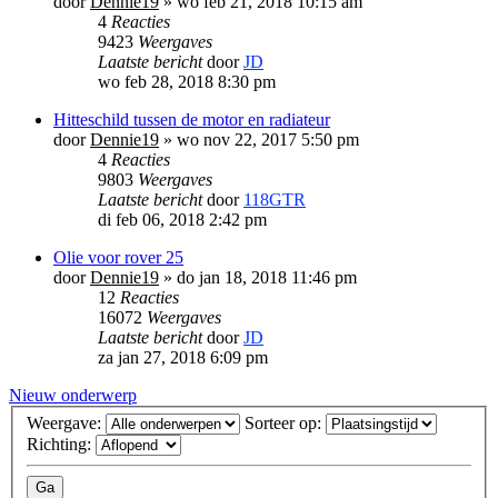
door
Dennie19
»
wo feb 21, 2018 10:15 am
4
Reacties
9423
Weergaves
Laatste bericht
door
JD
wo feb 28, 2018 8:30 pm
Hitteschild tussen de motor en radiateur
door
Dennie19
»
wo nov 22, 2017 5:50 pm
4
Reacties
9803
Weergaves
Laatste bericht
door
118GTR
di feb 06, 2018 2:42 pm
Olie voor rover 25
door
Dennie19
»
do jan 18, 2018 11:46 pm
12
Reacties
16072
Weergaves
Laatste bericht
door
JD
za jan 27, 2018 6:09 pm
Nieuw onderwerp
Weergave:
Sorteer op:
Richting: