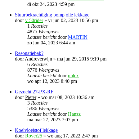
di okt 24, 2023 4:59 pm
Stuurbekrachtiging pomp olie lekkage
door
v-50rider
»
vr jun 02, 2023 10:56 pm
1
Reacties
4875
Weergaves
Laatste bericht
door
MARTIN
zo jun 04, 2023 6:44 am
Resonatiebak?
door
Andreverwijn
»
ma jun 29, 2015 9:19 pm
6
Reacties
8776
Weergaves
Laatste bericht
door
unlex
wo apr 12, 2023 8:40 pm
Gezocht 27-PX-RF
door
Pieter
»
wo mar 08, 2023 10:36 am
3
Reacties
5386
Weergaves
Laatste bericht
door
Hanzz
ma mar 27, 2023 7:07 pm
Koelvloeistof lekkage
door
Rover25
»
wo aug 17, 2022 2:47 pm