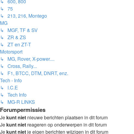
↳ 600, 800
↳ 75
↳ 213, 216, Montego
MG
↳ MGF, TF & SV
↳ ZR & ZS
↳ ZT en ZT-T
Motorsport
↳ MG, Rover, X-power....
↳ Cross, Rally...
↳ F1, BTCC, DTM, DNRT, enz.
Tech - Info
↳ I.C.E
↳ Tech Info
↳ MG-R LINKS
Forumpermissies
Je
kunt niet
nieuwe berichten plaatsen in dit forum
Je
kunt niet
reageren op onderwerpen in dit forum
Je
kunt niet
je eigen berichten wijzigen in dit forum