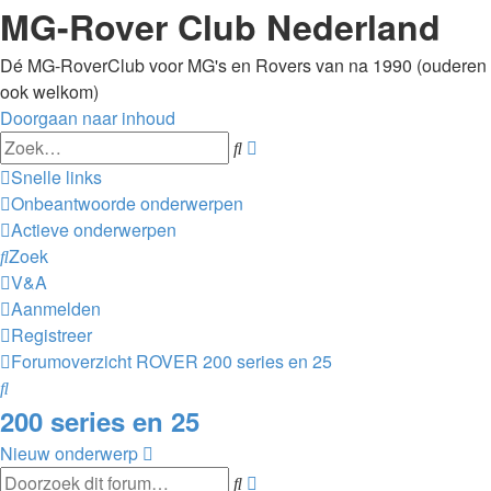
MG-Rover Club Nederland
Dé MG-RoverClub voor MG's en Rovers van na 1990 (ouderen
ook welkom)
Doorgaan naar inhoud
Uitgebreid
Zoek
zoeken
Snelle links
Onbeantwoorde onderwerpen
Actieve onderwerpen
Zoek
V&A
Aanmelden
Registreer
Forumoverzicht
ROVER
200 series en 25
Zoek
200 series en 25
Nieuw onderwerp
Uitgebreid
Zoek