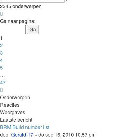
zoeken
2345 onderwerpen
Pagina
1
Ga naar pagina:
van
47
1
2
3
4
5
…
47
Volgende
Onderwerpen
Reacties
Weergaves
Laatste bericht
BRM Build number list
door
Gerald-17
»
do sep 16, 2010 10:57 pm