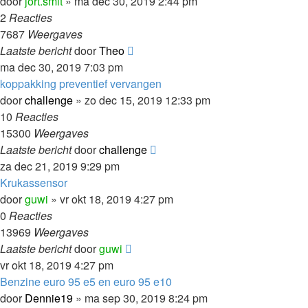
door
jort.smit
»
ma dec 30, 2019 2:44 pm
2
Reacties
7687
Weergaves
Laatste bericht
door
Theo
ma dec 30, 2019 7:03 pm
koppakking preventief vervangen
door
challenge
»
zo dec 15, 2019 12:33 pm
10
Reacties
15300
Weergaves
Laatste bericht
door
challenge
za dec 21, 2019 9:29 pm
Krukassensor
door
guwi
»
vr okt 18, 2019 4:27 pm
0
Reacties
13969
Weergaves
Laatste bericht
door
guwi
vr okt 18, 2019 4:27 pm
Benzine euro 95 e5 en euro 95 e10
door
Dennie19
»
ma sep 30, 2019 8:24 pm