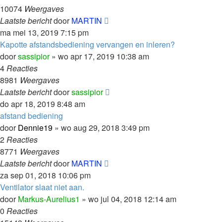
10074
Weergaves
Laatste bericht
door
MARTIN
ma mei 13, 2019 7:15 pm
Kapotte afstandsbediening vervangen en inleren?
door
sassipior
»
wo apr 17, 2019 10:38 am
4
Reacties
8981
Weergaves
Laatste bericht
door
sassipior
do apr 18, 2019 8:48 am
afstand bediening
door
Dennie19
»
wo aug 29, 2018 3:49 pm
2
Reacties
8771
Weergaves
Laatste bericht
door
MARTIN
za sep 01, 2018 10:06 pm
Ventilator slaat niet aan.
door
Markus-Aurelius1
»
wo jul 04, 2018 12:14 am
0
Reacties