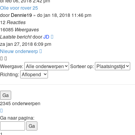
di feb 06, 2018 2:42 pm
Olie voor rover 25
door
Dennie19
»
do jan 18, 2018 11:46 pm
12
Reacties
16085
Weergaves
Laatste bericht
door
JD
za jan 27, 2018 6:09 pm
Nieuw onderwerp
Weergave:
Sorteer op:
Richting:
2345 onderwerpen
Pagina
1
Ga naar pagina:
van
47
1