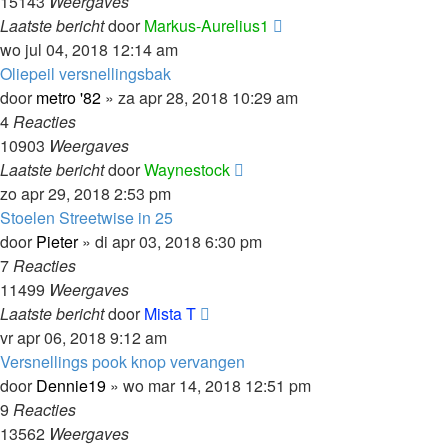
15143
Weergaves
Laatste bericht
door
Markus-Aurelius1
wo jul 04, 2018 12:14 am
Oliepeil versnellingsbak
door
metro '82
»
za apr 28, 2018 10:29 am
4
Reacties
10903
Weergaves
Laatste bericht
door
Waynestock
zo apr 29, 2018 2:53 pm
Stoelen Streetwise in 25
door
Pieter
»
di apr 03, 2018 6:30 pm
7
Reacties
11499
Weergaves
Laatste bericht
door
Mista T
vr apr 06, 2018 9:12 am
Versnellings pook knop vervangen
door
Dennie19
»
wo mar 14, 2018 12:51 pm
9
Reacties
13562
Weergaves