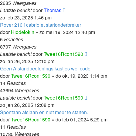
2685
Weergaves
Laatste bericht
door
Thomas
zo feb 23, 2025 1:46 pm
Rover 216 i cabriolet startonderbreker
door
Hiddelokin
»
zo mei 19, 2024 12:40 pm
5
Reacties
8707
Weergaves
Laatste bericht
door
Twee16Rcon1590
zo jan 26, 2025 12:10 pm
Geen Afstandbedienings kastjes wel code
door
Twee16Rcon1590
»
do okt 19, 2023 1:14 pm
14
Reacties
43694
Weergaves
Laatste bericht
door
Twee16Rcon1590
zo jan 26, 2025 12:08 pm
Spontaan afslaan en niet meer te starten.
door
Twee16Rcon1590
»
do feb 01, 2024 5:29 pm
11
Reacties
10785
Weergaves