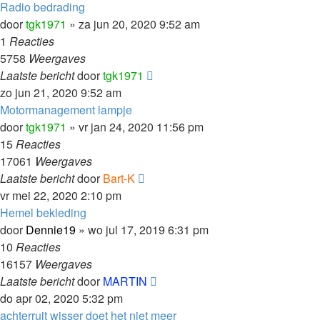
Radio bedrading
door
tgk1971
»
za jun 20, 2020 9:52 am
1
Reacties
5758
Weergaves
Laatste bericht
door
tgk1971
zo jun 21, 2020 9:52 am
Motormanagement lampje
door
tgk1971
»
vr jan 24, 2020 11:56 pm
15
Reacties
17061
Weergaves
Laatste bericht
door
Bart-K
vr mei 22, 2020 2:10 pm
Hemel bekleding
door
Dennie19
»
wo jul 17, 2019 6:31 pm
10
Reacties
16157
Weergaves
Laatste bericht
door
MARTIN
do apr 02, 2020 5:32 pm
achterruit wisser doet het niet meer