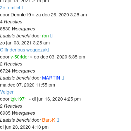
di apr 13, 2021 2:19 pm
3e remlicht
door
Dennie19
»
za dec 26, 2020 3:28 am
4
Reacties
8530
Weergaves
Laatste bericht
door
ron
zo jan 03, 2021 3:25 am
Cilinder bus weggezakt
door
v-50rider
»
do dec 03, 2020 6:35 pm
2
Reacties
6724
Weergaves
Laatste bericht
door
MARTIN
ma dec 07, 2020 11:55 pm
Velgen
door
tgk1971
»
di jun 16, 2020 4:25 pm
2
Reacties
6935
Weergaves
Laatste bericht
door
Bart-K
di jun 23, 2020 4:13 pm