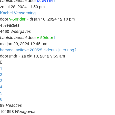
Laatste bericht
door
MARTIN
zo jul 28, 2024 11:50 pm
Kachel Verwarming
door
v-50rider
»
di jan 16, 2024 12:10 pm
4
Reacties
4460
Weergaves
Laatste bericht
door
v-50rider
ma jan 29, 2024 12:45 pm
hoeveel actieve 200/25 rijders zijn er nog?
door
jmdr
»
za okt 13, 2012 9:55 am
1
2
3
4
5
6
89
Reacties
101898
Weergaves