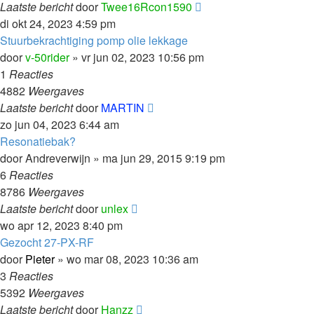
Laatste bericht
door
Twee16Rcon1590
di okt 24, 2023 4:59 pm
Stuurbekrachtiging pomp olie lekkage
door
v-50rider
»
vr jun 02, 2023 10:56 pm
1
Reacties
4882
Weergaves
Laatste bericht
door
MARTIN
zo jun 04, 2023 6:44 am
Resonatiebak?
door
Andreverwijn
»
ma jun 29, 2015 9:19 pm
6
Reacties
8786
Weergaves
Laatste bericht
door
unlex
wo apr 12, 2023 8:40 pm
Gezocht 27-PX-RF
door
Pieter
»
wo mar 08, 2023 10:36 am
3
Reacties
5392
Weergaves
Laatste bericht
door
Hanzz