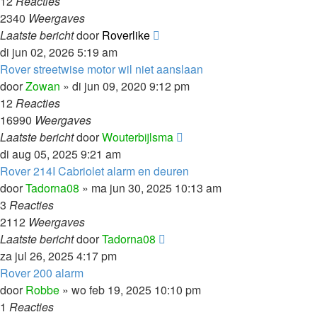
12
Reacties
2340
Weergaves
Laatste bericht
door
Roverlike
di jun 02, 2026 5:19 am
Rover streetwise motor wil niet aanslaan
door
Zowan
»
di jun 09, 2020 9:12 pm
12
Reacties
16990
Weergaves
Laatste bericht
door
Wouterbijlsma
di aug 05, 2025 9:21 am
Rover 214I Cabriolet alarm en deuren
door
Tadorna08
»
ma jun 30, 2025 10:13 am
3
Reacties
2112
Weergaves
Laatste bericht
door
Tadorna08
za jul 26, 2025 4:17 pm
Rover 200 alarm
door
Robbe
»
wo feb 19, 2025 10:10 pm
1
Reacties