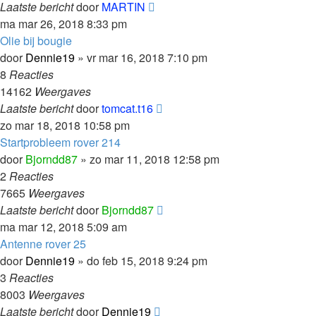
Laatste bericht
door
MARTIN
ma mar 26, 2018 8:33 pm
Olie bij bougie
door
Dennie19
»
vr mar 16, 2018 7:10 pm
8
Reacties
14162
Weergaves
Laatste bericht
door
tomcat.t16
zo mar 18, 2018 10:58 pm
Startprobleem rover 214
door
Bjorndd87
»
zo mar 11, 2018 12:58 pm
2
Reacties
7665
Weergaves
Laatste bericht
door
Bjorndd87
ma mar 12, 2018 5:09 am
Antenne rover 25
door
Dennie19
»
do feb 15, 2018 9:24 pm
3
Reacties
8003
Weergaves
Laatste bericht
door
Dennie19