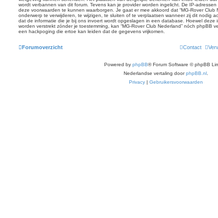
wordt verbannen van dit forum. Tevens kan je provider worden ingelicht. De IP-adresse
deze voorwaarden te kunnen waarborgen. Je gaat er mee akkoord dat “MG-Rover Club Ne
onderwerp te verwijderen, te wijzigen, te sluiten of te verplaatsen wanneer zij dit nodig 
dat de informatie die je bij ons invoert wordt opgeslagen in een database. Hoewel deze in
worden verstrekt zónder je toestemming, kan “MG-Rover Club Nederland” nóch phpBB v
een hackpoging die ertoe kan leiden dat de gegevens vrijkomen.
Forumoverzicht
Contact
Verw
Powered by
phpBB
® Forum Software © phpBB Lim
Nederlandse vertaling door
phpBB.nl
.
Privacy
|
Gebruikersvoorwaarden