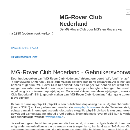
MG-Rover Club
Nederland
Dé MG-RoverClub voor MG's en Rovers van
na 1990 (ouderen ook welkom)
Snelle links
V&A
Forumoverzicht
MG-Rover Club Nederland - Gebruikersvoorw
Door het bezoeken van “MG-Rover Club Nederland” (hierna genoemd “wij”, “ons”, “onze”
“http://www.mg-r.nl/forum”), ga je automatisch akkoord met de voorwaarden. Als je niet 
bezoek of gebruik “MG-Rover Club Nederland” dan niet langer. We hebben het recht om
wijzigen en zullen ons best doen om je hiervan tijdig op de hoogte te brengen, het is e
regelmatig te controleren op wijzigingen. Ga je niet akkoord met deze wijzigingen, maak
Club Nederland”. Blijf je gebruik maken van “MG-Rover Club Nederland”, dan ga je autom
toevoegingen.
Dit forum draait op phpBB. phpBB is een bulletinboardoplossing die is uitgebracht onder
(hierna “GPL”) en kan gedownload worden via
www.phpbb.com
en via de Nederlandstali
software maakt internetgebaseerde discussies mogelijk. phpBB Limited is niet verantwoord
geweigerd als toelaatbare inhoud en/of gedrag. Meer informatie over phpBB kun je vin
Nederlandstalige website
www.phpbb.nl
.
Je verklaart geen berichten te plaatsen die kwetsend, obsceen, vulgair, lasterlijk, haatd
enig ander materiaal bevat die de wetten van je eigen land, het land waar “MG-Rover Clu
wetgeving kunnen schenden. Het plaatsen van dergelijke berichten kan ertoe leiden dat