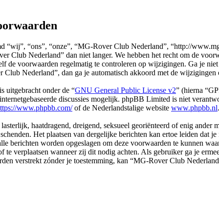
oorwaarden
“wij”, “ons”, “onze”, “MG-Rover Club Nederland”, “http://www.mg-r.
er Club Nederland” dan niet langer. We hebben het recht om de voorwa
 zelf de voorwaarden regelmatig te controleren op wijzigingen. Ga je ni
Club Nederland”, dan ga je automatisch akkoord met de wijzigingen 
s uitgebracht onder de “
GNU General Public License v2
” (hierna “G
ternetgebaseerde discussies mogelijk. phpBB Limited is niet verantwoo
ttps://www.phpbb.com/
of de Nederlandstalige website
www.phpbb.nl
, lasterlijk, haatdragend, dreigend, seksueel georiënteerd of enig ander
chenden. Het plaatsen van dergelijke berichten kan ertoe leiden dat j
n alle berichten worden opgeslagen om deze voorwaarden te kunnen wa
of te verplaatsen wanneer zij dit nodig achten. Als gebruiker ga je erme
l worden verstrekt zónder je toestemming, kan “MG-Rover Club Nederl