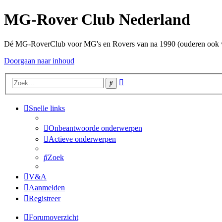
MG-Rover Club Nederland
Dé MG-RoverClub voor MG's en Rovers van na 1990 (ouderen ook
Doorgaan naar inhoud
Uitgebreid
Zoek
zoeken
Snelle links
Onbeantwoorde onderwerpen
Actieve onderwerpen
Zoek
V&A
Aanmelden
Registreer
Forumoverzicht