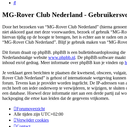
Zoek
MG-Rover Club Nederland - Gebruikersv
Door het bezoeken van “MG-Rover Club Nederland” (hierna genoemd 
niet akkoord gaat met deze voorwaarden, bezoek of gebruik “MG-Rov
hiervan tijdig op de hoogte te brengen, het is echter aan te raden om
“MG-Rover Club Nederland”. Blijf je gebruik maken van “MG-Rover 
Dit forum draait op phpBB. phpBB is een bulletinboardoplossing die i
Nederlandstalige website
www.phpbb.nl
. De phpBB-software maakt in
inhoud en/of gedrag. Meer informatie over phpBB kun je vinden op
h
Je verklaart geen berichten te plaatsen die kwetsend, obsceen, vulgair
Rover Club Nederland” is gehost of internationale wetgeving kunnen s
forum. Tevens kan je provider worden ingelicht. De IP-adressen va
recht heeft om ieder onderwerp te verwijderen, te wijzigen, te sluiten 
een database. Hoewel deze informatie niet aan een derde partij za
hackpoging die ertoe kan leiden dat de gegevens vrijkomen.
Forumoverzicht
Alle tijden zijn
UTC+02:00
Verwijder cookies
Contact