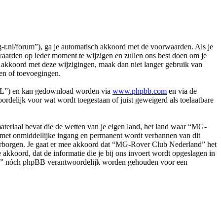
nl/forum”), ga je automatisch akkoord met de voorwaarden. Als je
arden op ieder moment te wijzigen en zullen ons best doen om je
et akkoord met deze wijzigingen, maak dan niet langer gebruik van
en of toevoegingen.
PL”) en kan gedownload worden via
www.phpbb.com
en via de
rdelijk voor wat wordt toegestaan of juist geweigerd als toelaatbare
.
 materiaal bevat die de wetten van je eigen land, het land waar “MG-
e met onmiddellijke ingang en permanent wordt verbannen van dit
arborgen. Je gaat er mee akkoord dat “MG-Rover Club Nederland” het
e akkoord, dat de informatie die je bij ons invoert wordt opgeslagen in
and” nóch phpBB verantwoordelijk worden gehouden voor een