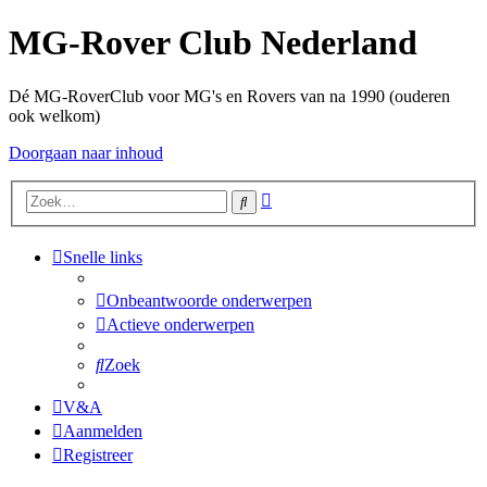
MG-Rover Club Nederland
Dé MG-RoverClub voor MG's en Rovers van na 1990 (ouderen
ook welkom)
Doorgaan naar inhoud
Uitgebreid
Zoek
zoeken
Snelle links
Onbeantwoorde onderwerpen
Actieve onderwerpen
Zoek
V&A
Aanmelden
Registreer