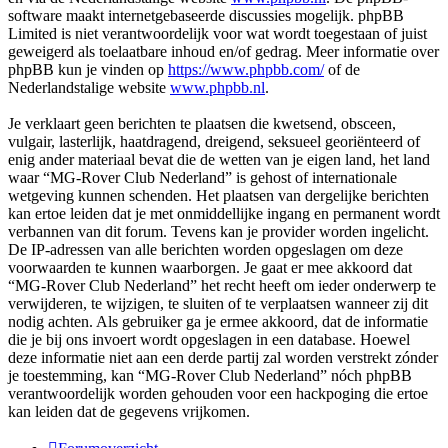
software maakt internetgebaseerde discussies mogelijk. phpBB
Limited is niet verantwoordelijk voor wat wordt toegestaan of juist
geweigerd als toelaatbare inhoud en/of gedrag. Meer informatie over
phpBB kun je vinden op
https://www.phpbb.com/
of de
Nederlandstalige website
www.phpbb.nl
.
Je verklaart geen berichten te plaatsen die kwetsend, obsceen,
vulgair, lasterlijk, haatdragend, dreigend, seksueel georiënteerd of
enig ander materiaal bevat die de wetten van je eigen land, het land
waar “MG-Rover Club Nederland” is gehost of internationale
wetgeving kunnen schenden. Het plaatsen van dergelijke berichten
kan ertoe leiden dat je met onmiddellijke ingang en permanent wordt
verbannen van dit forum. Tevens kan je provider worden ingelicht.
De IP-adressen van alle berichten worden opgeslagen om deze
voorwaarden te kunnen waarborgen. Je gaat er mee akkoord dat
“MG-Rover Club Nederland” het recht heeft om ieder onderwerp te
verwijderen, te wijzigen, te sluiten of te verplaatsen wanneer zij dit
nodig achten. Als gebruiker ga je ermee akkoord, dat de informatie
die je bij ons invoert wordt opgeslagen in een database. Hoewel
deze informatie niet aan een derde partij zal worden verstrekt zónder
je toestemming, kan “MG-Rover Club Nederland” nóch phpBB
verantwoordelijk worden gehouden voor een hackpoging die ertoe
kan leiden dat de gegevens vrijkomen.