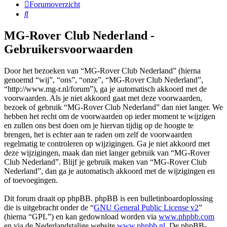
Forumoverzicht
Zoek
MG-Rover Club Nederland -
Gebruikersvoorwaarden
Door het bezoeken van “MG-Rover Club Nederland” (hierna
genoemd “wij”, “ons”, “onze”, “MG-Rover Club Nederland”,
“http://www.mg-r.nl/forum”), ga je automatisch akkoord met de
voorwaarden. Als je niet akkoord gaat met deze voorwaarden,
bezoek of gebruik “MG-Rover Club Nederland” dan niet langer. We
hebben het recht om de voorwaarden op ieder moment te wijzigen
en zullen ons best doen om je hiervan tijdig op de hoogte te
brengen, het is echter aan te raden om zelf de voorwaarden
regelmatig te controleren op wijzigingen. Ga je niet akkoord met
deze wijzigingen, maak dan niet langer gebruik van “MG-Rover
Club Nederland”. Blijf je gebruik maken van “MG-Rover Club
Nederland”, dan ga je automatisch akkoord met de wijzigingen en
of toevoegingen.
Dit forum draait op phpBB. phpBB is een bulletinboardoplossing
die is uitgebracht onder de “
GNU General Public License v2
”
(hierna “GPL”) en kan gedownload worden via
www.phpbb.com
en via de Nederlandstalige website
www.phpbb.nl
. De phpBB-