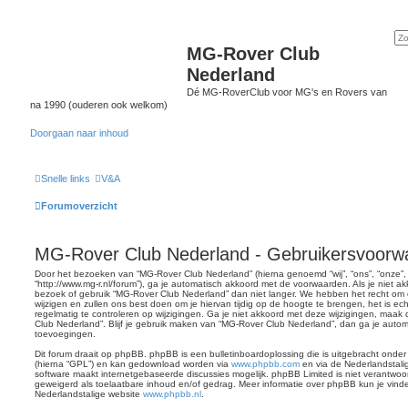
MG-Rover Club
Nederland
Dé MG-RoverClub voor MG's en Rovers van
na 1990 (ouderen ook welkom)
Doorgaan naar inhoud
Snelle links
V&A
Forumoverzicht
MG-Rover Club Nederland - Gebruikersvoorw
Door het bezoeken van “MG-Rover Club Nederland” (hierna genoemd “wij”, “ons”, “onze”
“http://www.mg-r.nl/forum”), ga je automatisch akkoord met de voorwaarden. Als je niet 
bezoek of gebruik “MG-Rover Club Nederland” dan niet langer. We hebben het recht om
wijzigen en zullen ons best doen om je hiervan tijdig op de hoogte te brengen, het is e
regelmatig te controleren op wijzigingen. Ga je niet akkoord met deze wijzigingen, maak
Club Nederland”. Blijf je gebruik maken van “MG-Rover Club Nederland”, dan ga je autom
toevoegingen.
Dit forum draait op phpBB. phpBB is een bulletinboardoplossing die is uitgebracht onder
(hierna “GPL”) en kan gedownload worden via
www.phpbb.com
en via de Nederlandstali
software maakt internetgebaseerde discussies mogelijk. phpBB Limited is niet verantwoord
geweigerd als toelaatbare inhoud en/of gedrag. Meer informatie over phpBB kun je vin
Nederlandstalige website
www.phpbb.nl
.