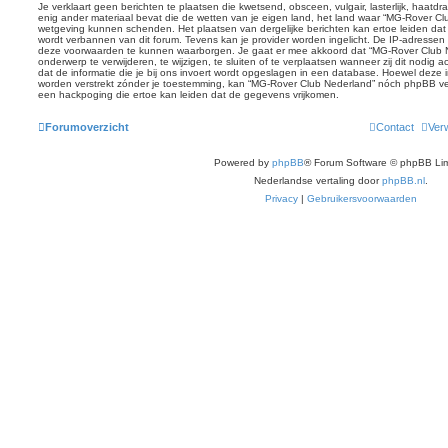
Je verklaart geen berichten te plaatsen die kwetsend, obsceen, vulgair, lasterlijk, haatd
enig ander materiaal bevat die de wetten van je eigen land, het land waar “MG-Rover Clu
wetgeving kunnen schenden. Het plaatsen van dergelijke berichten kan ertoe leiden dat
wordt verbannen van dit forum. Tevens kan je provider worden ingelicht. De IP-adresse
deze voorwaarden te kunnen waarborgen. Je gaat er mee akkoord dat “MG-Rover Club Ne
onderwerp te verwijderen, te wijzigen, te sluiten of te verplaatsen wanneer zij dit nodig 
dat de informatie die je bij ons invoert wordt opgeslagen in een database. Hoewel deze in
worden verstrekt zónder je toestemming, kan “MG-Rover Club Nederland” nóch phpBB v
een hackpoging die ertoe kan leiden dat de gegevens vrijkomen.
Forumoverzicht
Contact
Verw
Powered by
phpBB
® Forum Software © phpBB Lim
Nederlandse vertaling door
phpBB.nl
.
Privacy
|
Gebruikersvoorwaarden