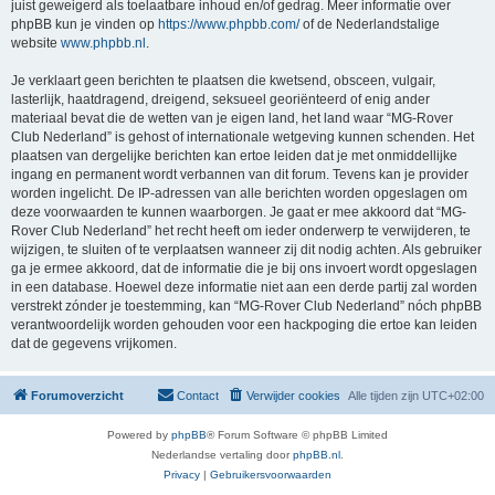
juist geweigerd als toelaatbare inhoud en/of gedrag. Meer informatie over
phpBB kun je vinden op
https://www.phpbb.com/
of de Nederlandstalige
website
www.phpbb.nl
.
Je verklaart geen berichten te plaatsen die kwetsend, obsceen, vulgair,
lasterlijk, haatdragend, dreigend, seksueel georiënteerd of enig ander
materiaal bevat die de wetten van je eigen land, het land waar “MG-Rover
Club Nederland” is gehost of internationale wetgeving kunnen schenden. Het
plaatsen van dergelijke berichten kan ertoe leiden dat je met onmiddellijke
ingang en permanent wordt verbannen van dit forum. Tevens kan je provider
worden ingelicht. De IP-adressen van alle berichten worden opgeslagen om
deze voorwaarden te kunnen waarborgen. Je gaat er mee akkoord dat “MG-
Rover Club Nederland” het recht heeft om ieder onderwerp te verwijderen, te
wijzigen, te sluiten of te verplaatsen wanneer zij dit nodig achten. Als gebruiker
ga je ermee akkoord, dat de informatie die je bij ons invoert wordt opgeslagen
in een database. Hoewel deze informatie niet aan een derde partij zal worden
verstrekt zónder je toestemming, kan “MG-Rover Club Nederland” nóch phpBB
verantwoordelijk worden gehouden voor een hackpoging die ertoe kan leiden
dat de gegevens vrijkomen.
Forumoverzicht
Contact
Verwijder cookies
Alle tijden zijn
UTC+02:00
Powered by
phpBB
® Forum Software © phpBB Limited
Nederlandse vertaling door
phpBB.nl
.
Privacy
|
Gebruikersvoorwaarden