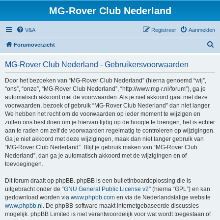
MG-Rover Club Nederland
V&A
Registreer
Aanmelden
Z
Forumoverzicht
o
MG-Rover Club Nederland - Gebruikersvoorwaarden
e
k
Door het bezoeken van “MG-Rover Club Nederland” (hierna genoemd “wij”,
“ons”, “onze”, “MG-Rover Club Nederland”, “http://www.mg-r.nl/forum”), ga je
automatisch akkoord met de voorwaarden. Als je niet akkoord gaat met deze
voorwaarden, bezoek of gebruik “MG-Rover Club Nederland” dan niet langer.
We hebben het recht om de voorwaarden op ieder moment te wijzigen en
zullen ons best doen om je hiervan tijdig op de hoogte te brengen, het is echter
aan te raden om zelf de voorwaarden regelmatig te controleren op wijzigingen.
Ga je niet akkoord met deze wijzigingen, maak dan niet langer gebruik van
“MG-Rover Club Nederland”. Blijf je gebruik maken van “MG-Rover Club
Nederland”, dan ga je automatisch akkoord met de wijzigingen en of
toevoegingen.
Dit forum draait op phpBB. phpBB is een bulletinboardoplossing die is
uitgebracht onder de “
GNU General Public License v2
” (hierna “GPL”) en kan
gedownload worden via
www.phpbb.com
en via de Nederlandstalige website
www.phpbb.nl
. De phpBB-software maakt internetgebaseerde discussies
mogelijk. phpBB Limited is niet verantwoordelijk voor wat wordt toegestaan of