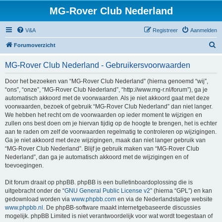
MG-Rover Club Nederland
V&A
Registreer
Aanmelden
Z
Forumoverzicht
o
MG-Rover Club Nederland - Gebruikersvoorwaarden
e
k
Door het bezoeken van “MG-Rover Club Nederland” (hierna genoemd “wij”,
“ons”, “onze”, “MG-Rover Club Nederland”, “http://www.mg-r.nl/forum”), ga je
automatisch akkoord met de voorwaarden. Als je niet akkoord gaat met deze
voorwaarden, bezoek of gebruik “MG-Rover Club Nederland” dan niet langer.
We hebben het recht om de voorwaarden op ieder moment te wijzigen en
zullen ons best doen om je hiervan tijdig op de hoogte te brengen, het is echter
aan te raden om zelf de voorwaarden regelmatig te controleren op wijzigingen.
Ga je niet akkoord met deze wijzigingen, maak dan niet langer gebruik van
“MG-Rover Club Nederland”. Blijf je gebruik maken van “MG-Rover Club
Nederland”, dan ga je automatisch akkoord met de wijzigingen en of
toevoegingen.
Dit forum draait op phpBB. phpBB is een bulletinboardoplossing die is
uitgebracht onder de “
GNU General Public License v2
” (hierna “GPL”) en kan
gedownload worden via
www.phpbb.com
en via de Nederlandstalige website
www.phpbb.nl
. De phpBB-software maakt internetgebaseerde discussies
mogelijk. phpBB Limited is niet verantwoordelijk voor wat wordt toegestaan of