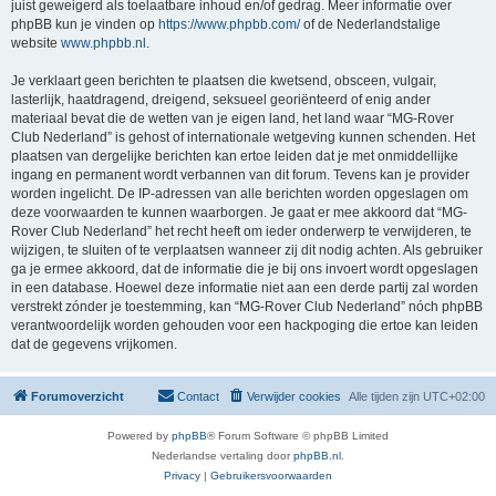
juist geweigerd als toelaatbare inhoud en/of gedrag. Meer informatie over
phpBB kun je vinden op
https://www.phpbb.com/
of de Nederlandstalige
website
www.phpbb.nl
.
Je verklaart geen berichten te plaatsen die kwetsend, obsceen, vulgair,
lasterlijk, haatdragend, dreigend, seksueel georiënteerd of enig ander
materiaal bevat die de wetten van je eigen land, het land waar “MG-Rover
Club Nederland” is gehost of internationale wetgeving kunnen schenden. Het
plaatsen van dergelijke berichten kan ertoe leiden dat je met onmiddellijke
ingang en permanent wordt verbannen van dit forum. Tevens kan je provider
worden ingelicht. De IP-adressen van alle berichten worden opgeslagen om
deze voorwaarden te kunnen waarborgen. Je gaat er mee akkoord dat “MG-
Rover Club Nederland” het recht heeft om ieder onderwerp te verwijderen, te
wijzigen, te sluiten of te verplaatsen wanneer zij dit nodig achten. Als gebruiker
ga je ermee akkoord, dat de informatie die je bij ons invoert wordt opgeslagen
in een database. Hoewel deze informatie niet aan een derde partij zal worden
verstrekt zónder je toestemming, kan “MG-Rover Club Nederland” nóch phpBB
verantwoordelijk worden gehouden voor een hackpoging die ertoe kan leiden
dat de gegevens vrijkomen.
Forumoverzicht
Contact
Verwijder cookies
Alle tijden zijn
UTC+02:00
Powered by
phpBB
® Forum Software © phpBB Limited
Nederlandse vertaling door
phpBB.nl
.
Privacy
|
Gebruikersvoorwaarden