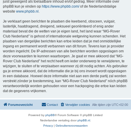
juist geweigerd als toelaatbare inhoud en/of gedrag. Meer informatie over
phpBB kun je vinden op
https://www.phpbb.com/
of de Nederlandstalige
website
www.phpbb.nl
.
Je verklaart geen berichten te plaatsen die kwetsend, obsceen, vulgair,
lasterlijk, haatdragend, dreigend, seksueel georiënteerd of enig ander
materiaal bevat die de wetten van je eigen land, het land waar “MG-Rover
Club Nederland” is gehost of internationale wetgeving kunnen schenden. Het
plaatsen van dergelijke berichten kan ertoe leiden dat je met onmiddellijke
ingang en permanent wordt verbannen van dit forum. Tevens kan je provider
worden ingelicht. De IP-adressen van alle berichten worden opgeslagen om
deze voorwaarden te kunnen waarborgen. Je gaat er mee akkoord dat “MG-
Rover Club Nederland” het recht heeft om ieder onderwerp te verwijderen, te
wijzigen, te sluiten of te verplaatsen wanneer zij dit nodig achten. Als gebruiker
ga je ermee akkoord, dat de informatie die je bij ons invoert wordt opgeslagen
in een database. Hoewel deze informatie niet aan een derde partij zal worden
verstrekt zónder je toestemming, kan “MG-Rover Club Nederland” nóch phpBB
verantwoordelijk worden gehouden voor een hackpoging die ertoe kan leiden
dat de gegevens vrijkomen.
Forumoverzicht
Contact
Verwijder cookies
Alle tijden zijn
UTC+02:00
Powered by
phpBB
® Forum Software © phpBB Limited
Nederlandse vertaling door
phpBB.nl
.
Privacy
|
Gebruikersvoorwaarden