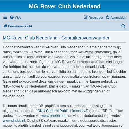
MG-Rover Club Nederland
V&A
Registreer
Aanmelden
Z
Forumoverzicht
o
MG-Rover Club Nederland - Gebruikersvoorwaarden
e
k
Door het bezoeken van “MG-Rover Club Nederland” (hierna genoemd “wij”,
“ons”, “onze”, “MG-Rover Club Nederland”, “http://www.mg-r.nl/forum”), ga je
automatisch akkoord met de voorwaarden. Als je niet akkoord gaat met deze
voorwaarden, bezoek of gebruik “MG-Rover Club Nederland” dan niet langer.
We hebben het recht om de voorwaarden op ieder moment te wijzigen en
zullen ons best doen om je hiervan tijdig op de hoogte te brengen, het is echter
aan te raden om zelf de voorwaarden regelmatig te controleren op wijzigingen.
Ga je niet akkoord met deze wijzigingen, maak dan niet langer gebruik van
“MG-Rover Club Nederland”. Blijf je gebruik maken van “MG-Rover Club
Nederland”, dan ga je automatisch akkoord met de wijzigingen en of
toevoegingen.
Dit forum draait op phpBB. phpBB is een bulletinboardoplossing die is
uitgebracht onder de “
GNU General Public License v2
” (hierna “GPL”) en kan
gedownload worden via
www.phpbb.com
en via de Nederlandstalige website
www.phpbb.nl
. De phpBB-software maakt internetgebaseerde discussies
mogelijk. phpBB Limited is niet verantwoordelijk voor wat wordt toegestaan of