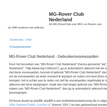
MG-Rover Club
Nederland
Dé MG-RoverClub voor MG's en Rovers van
na 1990 (ouderen ook welkom)
Snelle links
V&A
Forumoverzicht
MG-Rover Club Nederland - Gebruikersvoorwaarden
Door het bezoeken van “MG-Rover Club Nederland” (hierna genoemd “wij”, 
Nederland”, “http://www.mg-r.nl/forum”), ga je automatisch akkoord met de v
met deze voorwaarden, bezoek of gebruik “MG-Rover Club Nederland” dan n
om de voorwaarden op ieder moment te wijzigen en zullen ons best doen om 
brengen, het is echter aan te raden om zelf de voorwaarden regelmatig te co
akkoord met deze wijzigingen, maak dan niet langer gebruik van “MG-Rover 
maken van “MG-Rover Club Nederland”, dan ga je automatisch akkoord met 
toevoegingen.
Dit forum draait op phpBB. phpBB is een bulletinboardoplossing die is uitge
GNU General Public License v2
” (hierna “GPL”) en kan gedownload worde