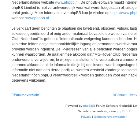
Nederlandstalige website
www.phpbb.nl
. De phpBB-software maakt interne
phpBB Limited is niet verantwoordelijk voor wat wordt toegestaan of juist g
en/of gedrag. Meer informatie over phpBB kun je vinden op
https://www.ph
website
www.phpbb.nl
.
Je verklaart geen berichten te plaatsen die kwetsend, obsceen, vulgair, last
seksueel georiënteerd of enig ander materiaal bevat die de wetten van je 
Club Nederland” is gehost of internationale wetgeving kunnen schenden. He
kan ertoe leiden dat je met onmiddellijke ingang en permanent wordt verba
provider worden ingelicht. De IP-adressen van alle berichten worden opg
kunnen waarborgen. Je gaat er mee akkoord dat “MG-Rover Club Nederland”
onderwerp te verwijderen, te wijzigen, te sluiten of te verplaatsen wanneer z
je ermee akkoord, dat de informatie die je bij ons invoert wordt opgeslage
informatie niet aan een derde partij zal worden verstrekt zónder je toeste
Nederland” nóch phpBB verantwoordelijk worden gehouden voor een hackpo
gegevens vrijkomen.
Forumoverzicht
Contact
Verw
Powered by
phpBB
® Forum Software © phpBB Lim
Nederlandse vertaling door
phpBB.nl
.
Privacy
|
Gebruikersvoorwaarden