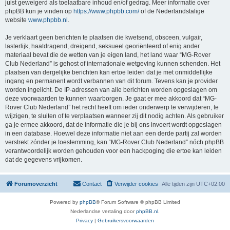
juist geweigerd als toelaatbare inhoud en/of gedrag. Meer informatie over
phpBB kun je vinden op
https://www.phpbb.com/
of de Nederlandstalige
website
www.phpbb.nl
.
Je verklaart geen berichten te plaatsen die kwetsend, obsceen, vulgair,
lasterlijk, haatdragend, dreigend, seksueel georiënteerd of enig ander
materiaal bevat die de wetten van je eigen land, het land waar “MG-Rover
Club Nederland” is gehost of internationale wetgeving kunnen schenden. Het
plaatsen van dergelijke berichten kan ertoe leiden dat je met onmiddellijke
ingang en permanent wordt verbannen van dit forum. Tevens kan je provider
worden ingelicht. De IP-adressen van alle berichten worden opgeslagen om
deze voorwaarden te kunnen waarborgen. Je gaat er mee akkoord dat “MG-
Rover Club Nederland” het recht heeft om ieder onderwerp te verwijderen, te
wijzigen, te sluiten of te verplaatsen wanneer zij dit nodig achten. Als gebruiker
ga je ermee akkoord, dat de informatie die je bij ons invoert wordt opgeslagen
in een database. Hoewel deze informatie niet aan een derde partij zal worden
verstrekt zónder je toestemming, kan “MG-Rover Club Nederland” nóch phpBB
verantwoordelijk worden gehouden voor een hackpoging die ertoe kan leiden
dat de gegevens vrijkomen.
Forumoverzicht
Contact
Verwijder cookies
Alle tijden zijn
UTC+02:00
Powered by
phpBB
® Forum Software © phpBB Limited
Nederlandse vertaling door
phpBB.nl
.
Privacy
|
Gebruikersvoorwaarden