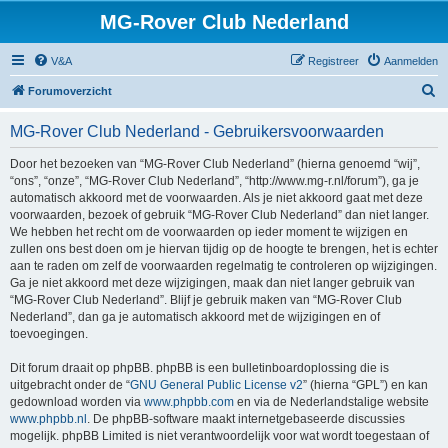
MG-Rover Club Nederland
V&A
Registreer
Aanmelden
Z
Forumoverzicht
o
MG-Rover Club Nederland - Gebruikersvoorwaarden
e
k
Door het bezoeken van “MG-Rover Club Nederland” (hierna genoemd “wij”,
“ons”, “onze”, “MG-Rover Club Nederland”, “http://www.mg-r.nl/forum”), ga je
automatisch akkoord met de voorwaarden. Als je niet akkoord gaat met deze
voorwaarden, bezoek of gebruik “MG-Rover Club Nederland” dan niet langer.
We hebben het recht om de voorwaarden op ieder moment te wijzigen en
zullen ons best doen om je hiervan tijdig op de hoogte te brengen, het is echter
aan te raden om zelf de voorwaarden regelmatig te controleren op wijzigingen.
Ga je niet akkoord met deze wijzigingen, maak dan niet langer gebruik van
“MG-Rover Club Nederland”. Blijf je gebruik maken van “MG-Rover Club
Nederland”, dan ga je automatisch akkoord met de wijzigingen en of
toevoegingen.
Dit forum draait op phpBB. phpBB is een bulletinboardoplossing die is
uitgebracht onder de “
GNU General Public License v2
” (hierna “GPL”) en kan
gedownload worden via
www.phpbb.com
en via de Nederlandstalige website
www.phpbb.nl
. De phpBB-software maakt internetgebaseerde discussies
mogelijk. phpBB Limited is niet verantwoordelijk voor wat wordt toegestaan of