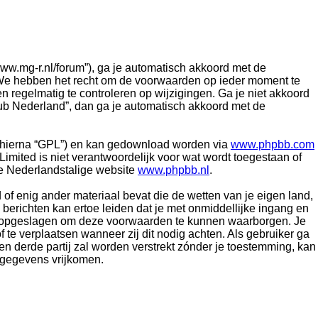
ww.mg-r.nl/forum”), ga je automatisch akkoord met de
 We hebben het recht om de voorwaarden op ieder moment te
n regelmatig te controleren op wijzigingen. Ga je niet akkoord
ub Nederland”, dan ga je automatisch akkoord met de
 (hierna “GPL”) en kan gedownload worden via
www.phpbb.com
mited is niet verantwoordelijk voor wat wordt toegestaan of
e Nederlandstalige website
www.phpbb.nl
.
 of enig ander materiaal bevat die de wetten van je eigen land,
berichten kan ertoe leiden dat je met onmiddellijke ingang en
en opgeslagen om deze voorwaarden te kunnen waarborgen. Je
 te verplaatsen wanneer zij dit nodig achten. Als gebruiker ga
en derde partij zal worden verstrekt zónder je toestemming, kan
 gegevens vrijkomen.