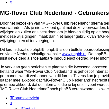
Zoek
MG-Rover Club Nederland - Gebruiker
Door het bezoeken van “MG-Rover Club Nederland” (hierna genoe
voorwaarden. Als je niet akkoord gaat met deze voorwaarden, 
wijzigen en zullen ons best doen om je hiervan tijdig op de hoo
met deze wijzigingen, maak dan niet langer gebruik van “MG-R
wijzigingen en of toevoegingen.
Dit forum draait op phpBB. phpBB is een bulletinboardoplossing 
en via de Nederlandstalige website
www.phpbb.nl
. De phpBB-s
juist geweigerd als toelaatbare inhoud en/of gedrag. Meer inf
Je verklaart geen berichten te plaatsen die kwetsend, obsceen, v
het land waar “MG-Rover Club Nederland” is gehost of internat
permanent wordt verbannen van dit forum. Tevens kan je provi
gaat er mee akkoord dat “MG-Rover Club Nederland” het recht hee
je ermee akkoord, dat de informatie die je bij ons invoert word
“MG-Rover Club Nederland” nóch phpBB verantwoordelijk word
Forumoverzicht
Contact