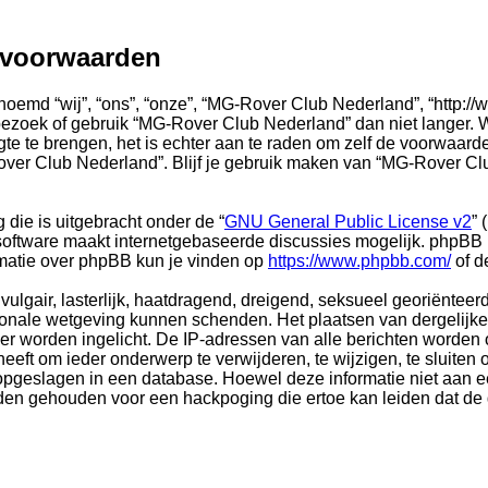
svoorwaarden
md “wij”, “ons”, “onze”, “MG-Rover Club Nederland”, “http://w
bezoek of gebruik “MG-Rover Club Nederland” dan niet langer.
gte te brengen, het is echter aan te raden om zelf de voorwaarde
over Club Nederland”. Blijf je gebruik maken van “MG-Rover Cl
die is uitgebracht onder de “
GNU General Public License v2
”
oftware maakt internetgebaseerde discussies mogelijk. phpBB Li
ormatie over phpBB kun je vinden op
https://www.phpbb.com/
of d
ulgair, lasterlijk, haatdragend, dreigend, seksueel georiënteerd
ionale wetgeving kunnen schenden. Het plaatsen van dergelijke 
der worden ingelicht. De IP-adressen van alle berichten word
ft om ieder onderwerp te verwijderen, te wijzigen, te sluiten of
t opgeslagen in een database. Hoewel deze informatie niet aan e
en gehouden voor een hackpoging die ertoe kan leiden dat de