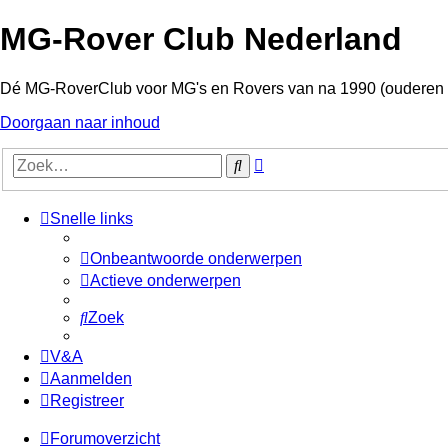
MG-Rover Club Nederland
Dé MG-RoverClub voor MG's en Rovers van na 1990 (ouderen
Doorgaan naar inhoud
Uitgebreid
Zoek
zoeken
Snelle links
Onbeantwoorde onderwerpen
Actieve onderwerpen
Zoek
V&A
Aanmelden
Registreer
Forumoverzicht