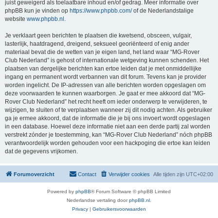
juist geweigerd als toelaatbare inhoud en/of gedrag. Meer informatie over
phpBB kun je vinden op
https://www.phpbb.com/
of de Nederlandstalige
website
www.phpbb.nl
.
Je verklaart geen berichten te plaatsen die kwetsend, obsceen, vulgair,
lasterlijk, haatdragend, dreigend, seksueel georiënteerd of enig ander
materiaal bevat die de wetten van je eigen land, het land waar “MG-Rover
Club Nederland” is gehost of internationale wetgeving kunnen schenden. Het
plaatsen van dergelijke berichten kan ertoe leiden dat je met onmiddellijke
ingang en permanent wordt verbannen van dit forum. Tevens kan je provider
worden ingelicht. De IP-adressen van alle berichten worden opgeslagen om
deze voorwaarden te kunnen waarborgen. Je gaat er mee akkoord dat “MG-
Rover Club Nederland” het recht heeft om ieder onderwerp te verwijderen, te
wijzigen, te sluiten of te verplaatsen wanneer zij dit nodig achten. Als gebruiker
ga je ermee akkoord, dat de informatie die je bij ons invoert wordt opgeslagen
in een database. Hoewel deze informatie niet aan een derde partij zal worden
verstrekt zónder je toestemming, kan “MG-Rover Club Nederland” nóch phpBB
verantwoordelijk worden gehouden voor een hackpoging die ertoe kan leiden
dat de gegevens vrijkomen.
Forumoverzicht
Contact
Verwijder cookies
Alle tijden zijn
UTC+02:00
Powered by
phpBB
® Forum Software © phpBB Limited
Nederlandse vertaling door
phpBB.nl
.
Privacy
|
Gebruikersvoorwaarden