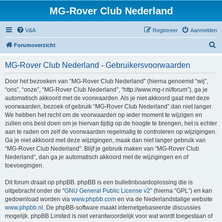
MG-Rover Club Nederland
V&A
Registreer
Aanmelden
Z
Forumoverzicht
o
MG-Rover Club Nederland - Gebruikersvoorwaarden
e
k
Door het bezoeken van “MG-Rover Club Nederland” (hierna genoemd “wij”,
“ons”, “onze”, “MG-Rover Club Nederland”, “http://www.mg-r.nl/forum”), ga je
automatisch akkoord met de voorwaarden. Als je niet akkoord gaat met deze
voorwaarden, bezoek of gebruik “MG-Rover Club Nederland” dan niet langer.
We hebben het recht om de voorwaarden op ieder moment te wijzigen en
zullen ons best doen om je hiervan tijdig op de hoogte te brengen, het is echter
aan te raden om zelf de voorwaarden regelmatig te controleren op wijzigingen.
Ga je niet akkoord met deze wijzigingen, maak dan niet langer gebruik van
“MG-Rover Club Nederland”. Blijf je gebruik maken van “MG-Rover Club
Nederland”, dan ga je automatisch akkoord met de wijzigingen en of
toevoegingen.
Dit forum draait op phpBB. phpBB is een bulletinboardoplossing die is
uitgebracht onder de “
GNU General Public License v2
” (hierna “GPL”) en kan
gedownload worden via
www.phpbb.com
en via de Nederlandstalige website
www.phpbb.nl
. De phpBB-software maakt internetgebaseerde discussies
mogelijk. phpBB Limited is niet verantwoordelijk voor wat wordt toegestaan of