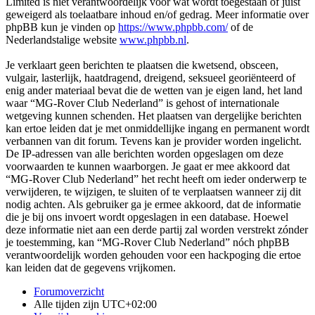
Limited is niet verantwoordelijk voor wat wordt toegestaan of juist
geweigerd als toelaatbare inhoud en/of gedrag. Meer informatie over
phpBB kun je vinden op
https://www.phpbb.com/
of de
Nederlandstalige website
www.phpbb.nl
.
Je verklaart geen berichten te plaatsen die kwetsend, obsceen,
vulgair, lasterlijk, haatdragend, dreigend, seksueel georiënteerd of
enig ander materiaal bevat die de wetten van je eigen land, het land
waar “MG-Rover Club Nederland” is gehost of internationale
wetgeving kunnen schenden. Het plaatsen van dergelijke berichten
kan ertoe leiden dat je met onmiddellijke ingang en permanent wordt
verbannen van dit forum. Tevens kan je provider worden ingelicht.
De IP-adressen van alle berichten worden opgeslagen om deze
voorwaarden te kunnen waarborgen. Je gaat er mee akkoord dat
“MG-Rover Club Nederland” het recht heeft om ieder onderwerp te
verwijderen, te wijzigen, te sluiten of te verplaatsen wanneer zij dit
nodig achten. Als gebruiker ga je ermee akkoord, dat de informatie
die je bij ons invoert wordt opgeslagen in een database. Hoewel
deze informatie niet aan een derde partij zal worden verstrekt zónder
je toestemming, kan “MG-Rover Club Nederland” nóch phpBB
verantwoordelijk worden gehouden voor een hackpoging die ertoe
kan leiden dat de gegevens vrijkomen.
Forumoverzicht
Alle tijden zijn
UTC+02:00