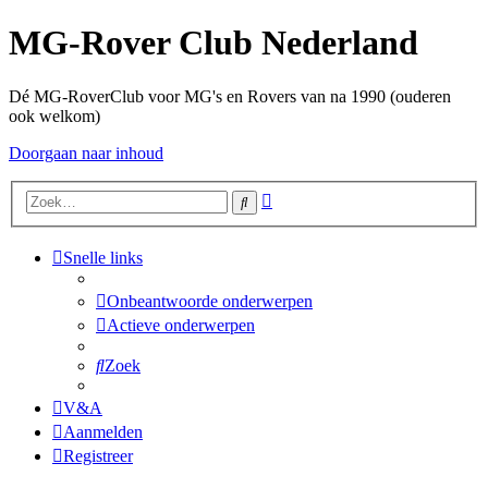
MG-Rover Club Nederland
Dé MG-RoverClub voor MG's en Rovers van na 1990 (ouderen
ook welkom)
Doorgaan naar inhoud
Uitgebreid
Zoek
zoeken
Snelle links
Onbeantwoorde onderwerpen
Actieve onderwerpen
Zoek
V&A
Aanmelden
Registreer