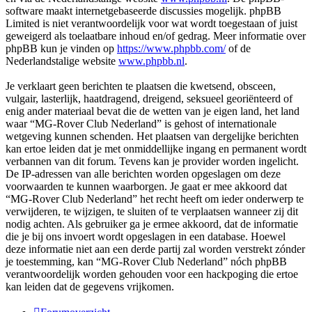
software maakt internetgebaseerde discussies mogelijk. phpBB
Limited is niet verantwoordelijk voor wat wordt toegestaan of juist
geweigerd als toelaatbare inhoud en/of gedrag. Meer informatie over
phpBB kun je vinden op
https://www.phpbb.com/
of de
Nederlandstalige website
www.phpbb.nl
.
Je verklaart geen berichten te plaatsen die kwetsend, obsceen,
vulgair, lasterlijk, haatdragend, dreigend, seksueel georiënteerd of
enig ander materiaal bevat die de wetten van je eigen land, het land
waar “MG-Rover Club Nederland” is gehost of internationale
wetgeving kunnen schenden. Het plaatsen van dergelijke berichten
kan ertoe leiden dat je met onmiddellijke ingang en permanent wordt
verbannen van dit forum. Tevens kan je provider worden ingelicht.
De IP-adressen van alle berichten worden opgeslagen om deze
voorwaarden te kunnen waarborgen. Je gaat er mee akkoord dat
“MG-Rover Club Nederland” het recht heeft om ieder onderwerp te
verwijderen, te wijzigen, te sluiten of te verplaatsen wanneer zij dit
nodig achten. Als gebruiker ga je ermee akkoord, dat de informatie
die je bij ons invoert wordt opgeslagen in een database. Hoewel
deze informatie niet aan een derde partij zal worden verstrekt zónder
je toestemming, kan “MG-Rover Club Nederland” nóch phpBB
verantwoordelijk worden gehouden voor een hackpoging die ertoe
kan leiden dat de gegevens vrijkomen.