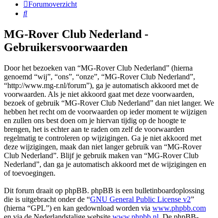
Forumoverzicht
Zoek
MG-Rover Club Nederland -
Gebruikersvoorwaarden
Door het bezoeken van “MG-Rover Club Nederland” (hierna
genoemd “wij”, “ons”, “onze”, “MG-Rover Club Nederland”,
“http://www.mg-r.nl/forum”), ga je automatisch akkoord met de
voorwaarden. Als je niet akkoord gaat met deze voorwaarden,
bezoek of gebruik “MG-Rover Club Nederland” dan niet langer. We
hebben het recht om de voorwaarden op ieder moment te wijzigen
en zullen ons best doen om je hiervan tijdig op de hoogte te
brengen, het is echter aan te raden om zelf de voorwaarden
regelmatig te controleren op wijzigingen. Ga je niet akkoord met
deze wijzigingen, maak dan niet langer gebruik van “MG-Rover
Club Nederland”. Blijf je gebruik maken van “MG-Rover Club
Nederland”, dan ga je automatisch akkoord met de wijzigingen en
of toevoegingen.
Dit forum draait op phpBB. phpBB is een bulletinboardoplossing
die is uitgebracht onder de “
GNU General Public License v2
”
(hierna “GPL”) en kan gedownload worden via
www.phpbb.com
en via de Nederlandstalige website
www.phpbb.nl
. De phpBB-