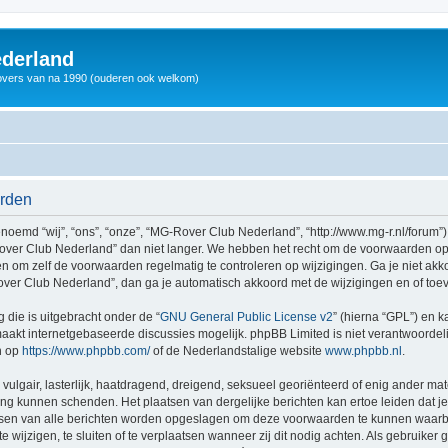
derland
vers van na 1990 (ouderen ook welkom)
arden
md “wij”, “ons”, “onze”, “MG-Rover Club Nederland”, “http://www.mg-r.nl/forum”),
ver Club Nederland” dan niet langer. We hebben het recht om de voorwaarden op 
aden om zelf de voorwaarden regelmatig te controleren op wijzigingen. Ga je niet a
ver Club Nederland”, dan ga je automatisch akkoord met de wijzigingen en of toe
 die is uitgebracht onder de “
GNU General Public License v2
” (hierna “GPL”) en
akt internetgebaseerde discussies mogelijk. phpBB Limited is niet verantwoordelij
n op
https://www.phpbb.com/
of de Nederlandstalige website
www.phpbb.nl
.
vulgair, lasterlijk, haatdragend, dreigend, seksueel georiënteerd of enig ander mat
ing kunnen schenden. Het plaatsen van dergelijke berichten kan ertoe leiden dat 
dressen van alle berichten worden opgeslagen om deze voorwaarden te kunnen waar
 wijzigen, te sluiten of te verplaatsen wanneer zij dit nodig achten. Als gebruiker g