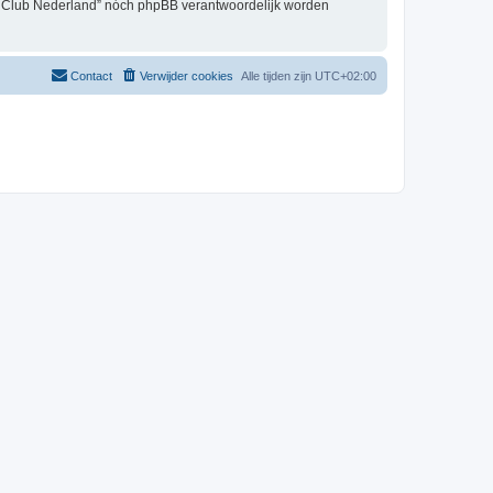
er Club Nederland” nóch phpBB verantwoordelijk worden
Contact
Verwijder cookies
Alle tijden zijn
UTC+02:00