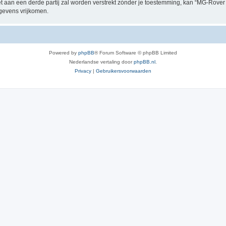
et aan een derde partij zal worden verstrekt zónder je toestemming, kan “MG-Rov
gevens vrijkomen.
Powered by
phpBB
® Forum Software © phpBB Limited
Nederlandse vertaling door
phpBB.nl
.
Privacy
|
Gebruikersvoorwaarden