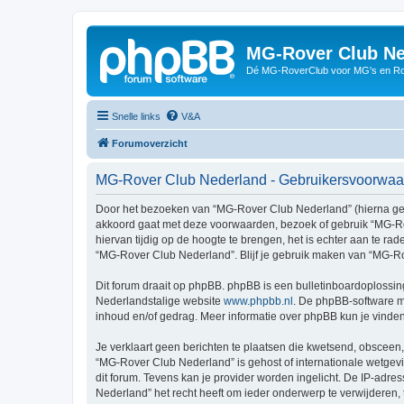
MG-Rover Club Ne
Dé MG-RoverClub voor MG's en Ro
Snelle links
V&A
Forumoverzicht
MG-Rover Club Nederland - Gebruikersvoorwa
Door het bezoeken van “MG-Rover Club Nederland” (hierna genoe
akkoord gaat met deze voorwaarden, bezoek of gebruik “MG-Ro
hiervan tijdig op de hoogte te brengen, het is echter aan te r
“MG-Rover Club Nederland”. Blijf je gebruik maken van “MG-Ro
Dit forum draait op phpBB. phpBB is een bulletinboardoplossing
Nederlandstalige website
www.phpbb.nl
. De phpBB-software ma
inhoud en/of gedrag. Meer informatie over phpBB kun je vinde
Je verklaart geen berichten te plaatsen die kwetsend, obsceen, 
“MG-Rover Club Nederland” is gehost of internationale wetgev
dit forum. Tevens kan je provider worden ingelicht. De IP-a
Nederland” het recht heeft om ieder onderwerp te verwijderen, te