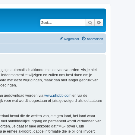
Zoek
Uitgebreid zoeken
Registreer
Aanmelden
 ga je automatisch akkoord met de voorwaarden. Als je niet
ieder moment te wijzigen en zullen ons best doen om je
kkoord met deze wijzigingen, maak dan niet langer gebruik van
voegingen.
 kan gedownload worden via
www.phpbb.com
en via de
k voor wat wordt toegestaan of juist geweigerd als toelaatbare
eriaal bevat die de wetten van je eigen land, het land waar
je met onmiddellijke ingang en permanent wordt verbannen van
borgen. Je gaat er mee akkoord dat “MG-Rover Club
a je ermee akkoord, dat de informatie die je bij ons invoert