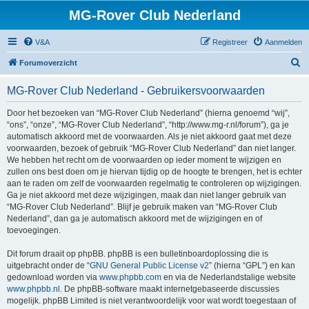
MG-Rover Club Nederland
V&A
Registreer
Aanmelden
Z
Forumoverzicht
o
MG-Rover Club Nederland - Gebruikersvoorwaarden
e
k
Door het bezoeken van “MG-Rover Club Nederland” (hierna genoemd “wij”,
“ons”, “onze”, “MG-Rover Club Nederland”, “http://www.mg-r.nl/forum”), ga je
automatisch akkoord met de voorwaarden. Als je niet akkoord gaat met deze
voorwaarden, bezoek of gebruik “MG-Rover Club Nederland” dan niet langer.
We hebben het recht om de voorwaarden op ieder moment te wijzigen en
zullen ons best doen om je hiervan tijdig op de hoogte te brengen, het is echter
aan te raden om zelf de voorwaarden regelmatig te controleren op wijzigingen.
Ga je niet akkoord met deze wijzigingen, maak dan niet langer gebruik van
“MG-Rover Club Nederland”. Blijf je gebruik maken van “MG-Rover Club
Nederland”, dan ga je automatisch akkoord met de wijzigingen en of
toevoegingen.
Dit forum draait op phpBB. phpBB is een bulletinboardoplossing die is
uitgebracht onder de “
GNU General Public License v2
” (hierna “GPL”) en kan
gedownload worden via
www.phpbb.com
en via de Nederlandstalige website
www.phpbb.nl
. De phpBB-software maakt internetgebaseerde discussies
mogelijk. phpBB Limited is niet verantwoordelijk voor wat wordt toegestaan of