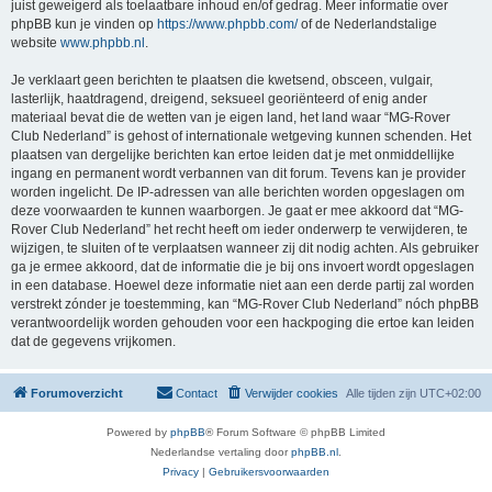
juist geweigerd als toelaatbare inhoud en/of gedrag. Meer informatie over
phpBB kun je vinden op
https://www.phpbb.com/
of de Nederlandstalige
website
www.phpbb.nl
.
Je verklaart geen berichten te plaatsen die kwetsend, obsceen, vulgair,
lasterlijk, haatdragend, dreigend, seksueel georiënteerd of enig ander
materiaal bevat die de wetten van je eigen land, het land waar “MG-Rover
Club Nederland” is gehost of internationale wetgeving kunnen schenden. Het
plaatsen van dergelijke berichten kan ertoe leiden dat je met onmiddellijke
ingang en permanent wordt verbannen van dit forum. Tevens kan je provider
worden ingelicht. De IP-adressen van alle berichten worden opgeslagen om
deze voorwaarden te kunnen waarborgen. Je gaat er mee akkoord dat “MG-
Rover Club Nederland” het recht heeft om ieder onderwerp te verwijderen, te
wijzigen, te sluiten of te verplaatsen wanneer zij dit nodig achten. Als gebruiker
ga je ermee akkoord, dat de informatie die je bij ons invoert wordt opgeslagen
in een database. Hoewel deze informatie niet aan een derde partij zal worden
verstrekt zónder je toestemming, kan “MG-Rover Club Nederland” nóch phpBB
verantwoordelijk worden gehouden voor een hackpoging die ertoe kan leiden
dat de gegevens vrijkomen.
Forumoverzicht
Contact
Verwijder cookies
Alle tijden zijn
UTC+02:00
Powered by
phpBB
® Forum Software © phpBB Limited
Nederlandse vertaling door
phpBB.nl
.
Privacy
|
Gebruikersvoorwaarden