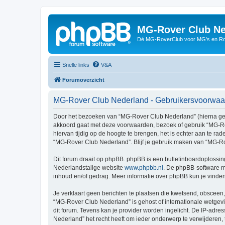
MG-Rover Club Ne
Dé MG-RoverClub voor MG's en Ro
Snelle links
V&A
Forumoverzicht
MG-Rover Club Nederland - Gebruikersvoorwa
Door het bezoeken van “MG-Rover Club Nederland” (hierna genoe
akkoord gaat met deze voorwaarden, bezoek of gebruik “MG-Ro
hiervan tijdig op de hoogte te brengen, het is echter aan te r
“MG-Rover Club Nederland”. Blijf je gebruik maken van “MG-Ro
Dit forum draait op phpBB. phpBB is een bulletinboardoplossing
Nederlandstalige website
www.phpbb.nl
. De phpBB-software ma
inhoud en/of gedrag. Meer informatie over phpBB kun je vinde
Je verklaart geen berichten te plaatsen die kwetsend, obsceen, 
“MG-Rover Club Nederland” is gehost of internationale wetgev
dit forum. Tevens kan je provider worden ingelicht. De IP-a
Nederland” het recht heeft om ieder onderwerp te verwijderen, te