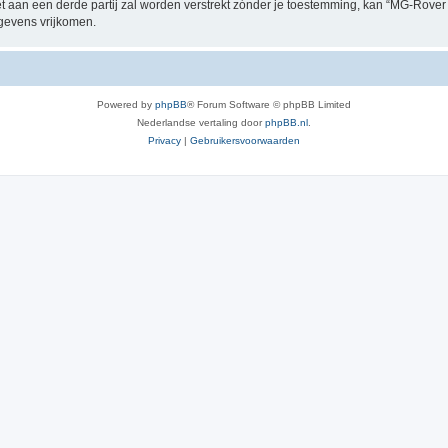
et aan een derde partij zal worden verstrekt zónder je toestemming, kan “MG-Rov
gevens vrijkomen.
Powered by
phpBB
® Forum Software © phpBB Limited
Nederlandse vertaling door
phpBB.nl
.
Privacy
|
Gebruikersvoorwaarden