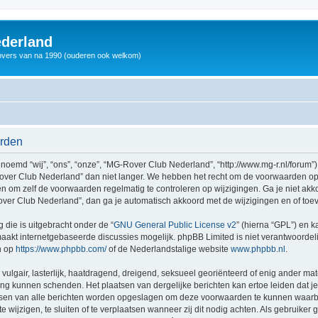
derland
vers van na 1990 (ouderen ook welkom)
arden
md “wij”, “ons”, “onze”, “MG-Rover Club Nederland”, “http://www.mg-r.nl/forum”),
ver Club Nederland” dan niet langer. We hebben het recht om de voorwaarden op 
aden om zelf de voorwaarden regelmatig te controleren op wijzigingen. Ga je niet a
ver Club Nederland”, dan ga je automatisch akkoord met de wijzigingen en of toe
 die is uitgebracht onder de “
GNU General Public License v2
” (hierna “GPL”) en
akt internetgebaseerde discussies mogelijk. phpBB Limited is niet verantwoordelij
n op
https://www.phpbb.com/
of de Nederlandstalige website
www.phpbb.nl
.
vulgair, lasterlijk, haatdragend, dreigend, seksueel georiënteerd of enig ander mat
ing kunnen schenden. Het plaatsen van dergelijke berichten kan ertoe leiden dat 
dressen van alle berichten worden opgeslagen om deze voorwaarden te kunnen waar
 wijzigen, te sluiten of te verplaatsen wanneer zij dit nodig achten. Als gebruiker g