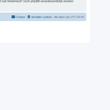
er Club Nederland” nóch phpBB verantwoordelijk worden
Contact
Verwijder cookies
Alle tijden zijn
UTC+02:00