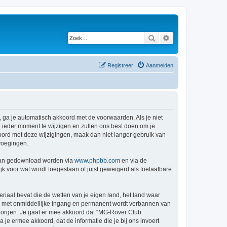
Zoek
Uitgebreid zoeken
Registreer
Aanmelden
 ga je automatisch akkoord met de voorwaarden. Als je niet
ieder moment te wijzigen en zullen ons best doen om je
kkoord met deze wijzigingen, maak dan niet langer gebruik van
voegingen.
 kan gedownload worden via
www.phpbb.com
en via de
k voor wat wordt toegestaan of juist geweigerd als toelaatbare
eriaal bevat die de wetten van je eigen land, het land waar
je met onmiddellijke ingang en permanent wordt verbannen van
borgen. Je gaat er mee akkoord dat “MG-Rover Club
a je ermee akkoord, dat de informatie die je bij ons invoert