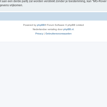
et aan een derde partij zal worden verstrekt zónder je toestemming, kan “MG-Rov
gevens vrijkomen.
Powered by
phpBB
® Forum Software © phpBB Limited
Nederlandse vertaling door
phpBB.nl
.
Privacy
|
Gebruikersvoorwaarden