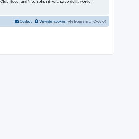
er Club Nederland” nóch phpBB verantwoordelijk worden
Contact
Verwijder cookies
Alle tijden zijn
UTC+02:00