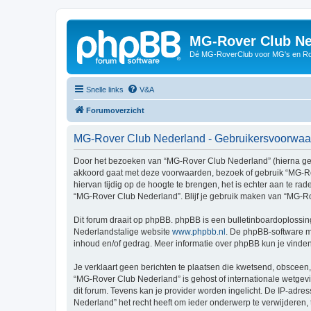
MG-Rover Club Ne
Dé MG-RoverClub voor MG's en Ro
Snelle links
V&A
Forumoverzicht
MG-Rover Club Nederland - Gebruikersvoorwa
Door het bezoeken van “MG-Rover Club Nederland” (hierna genoe
akkoord gaat met deze voorwaarden, bezoek of gebruik “MG-Ro
hiervan tijdig op de hoogte te brengen, het is echter aan te r
“MG-Rover Club Nederland”. Blijf je gebruik maken van “MG-Ro
Dit forum draait op phpBB. phpBB is een bulletinboardoplossing
Nederlandstalige website
www.phpbb.nl
. De phpBB-software ma
inhoud en/of gedrag. Meer informatie over phpBB kun je vinde
Je verklaart geen berichten te plaatsen die kwetsend, obsceen, 
“MG-Rover Club Nederland” is gehost of internationale wetgev
dit forum. Tevens kan je provider worden ingelicht. De IP-a
Nederland” het recht heeft om ieder onderwerp te verwijderen, te