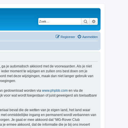
Zoek
Uitgebreid zoeken
Registreer
Aanmelden
 ga je automatisch akkoord met de voorwaarden. Als je niet
ieder moment te wijzigen en zullen ons best doen om je
kkoord met deze wijzigingen, maak dan niet langer gebruik van
voegingen.
 kan gedownload worden via
www.phpbb.com
en via de
k voor wat wordt toegestaan of juist geweigerd als toelaatbare
eriaal bevat die de wetten van je eigen land, het land waar
je met onmiddellijke ingang en permanent wordt verbannen van
borgen. Je gaat er mee akkoord dat “MG-Rover Club
a je ermee akkoord, dat de informatie die je bij ons invoert