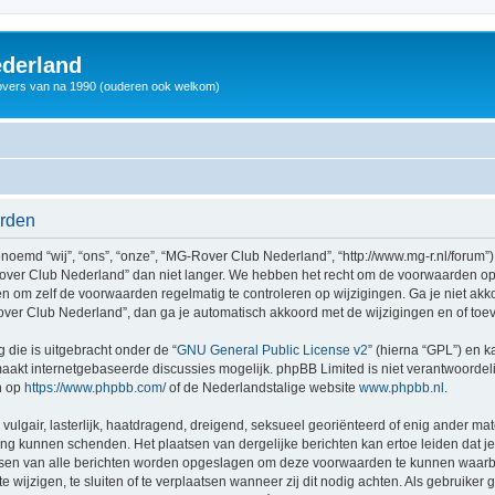
derland
vers van na 1990 (ouderen ook welkom)
arden
md “wij”, “ons”, “onze”, “MG-Rover Club Nederland”, “http://www.mg-r.nl/forum”),
ver Club Nederland” dan niet langer. We hebben het recht om de voorwaarden op 
aden om zelf de voorwaarden regelmatig te controleren op wijzigingen. Ga je niet a
ver Club Nederland”, dan ga je automatisch akkoord met de wijzigingen en of toe
 die is uitgebracht onder de “
GNU General Public License v2
” (hierna “GPL”) en
akt internetgebaseerde discussies mogelijk. phpBB Limited is niet verantwoordelij
n op
https://www.phpbb.com/
of de Nederlandstalige website
www.phpbb.nl
.
vulgair, lasterlijk, haatdragend, dreigend, seksueel georiënteerd of enig ander mat
ing kunnen schenden. Het plaatsen van dergelijke berichten kan ertoe leiden dat 
dressen van alle berichten worden opgeslagen om deze voorwaarden te kunnen waar
 wijzigen, te sluiten of te verplaatsen wanneer zij dit nodig achten. Als gebruiker g