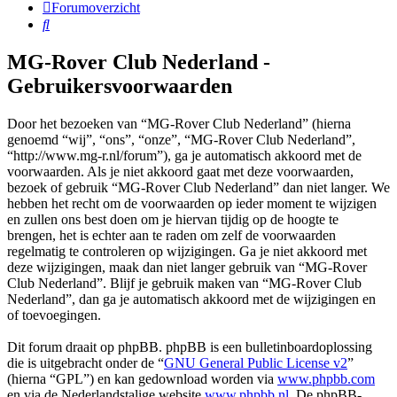
Forumoverzicht
Zoek
MG-Rover Club Nederland -
Gebruikersvoorwaarden
Door het bezoeken van “MG-Rover Club Nederland” (hierna
genoemd “wij”, “ons”, “onze”, “MG-Rover Club Nederland”,
“http://www.mg-r.nl/forum”), ga je automatisch akkoord met de
voorwaarden. Als je niet akkoord gaat met deze voorwaarden,
bezoek of gebruik “MG-Rover Club Nederland” dan niet langer. We
hebben het recht om de voorwaarden op ieder moment te wijzigen
en zullen ons best doen om je hiervan tijdig op de hoogte te
brengen, het is echter aan te raden om zelf de voorwaarden
regelmatig te controleren op wijzigingen. Ga je niet akkoord met
deze wijzigingen, maak dan niet langer gebruik van “MG-Rover
Club Nederland”. Blijf je gebruik maken van “MG-Rover Club
Nederland”, dan ga je automatisch akkoord met de wijzigingen en
of toevoegingen.
Dit forum draait op phpBB. phpBB is een bulletinboardoplossing
die is uitgebracht onder de “
GNU General Public License v2
”
(hierna “GPL”) en kan gedownload worden via
www.phpbb.com
en via de Nederlandstalige website
www.phpbb.nl
. De phpBB-