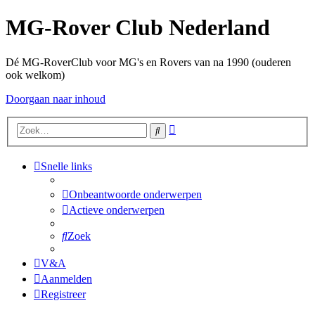
MG-Rover Club Nederland
Dé MG-RoverClub voor MG's en Rovers van na 1990 (ouderen
ook welkom)
Doorgaan naar inhoud
Uitgebreid
Zoek
zoeken
Snelle links
Onbeantwoorde onderwerpen
Actieve onderwerpen
Zoek
V&A
Aanmelden
Registreer