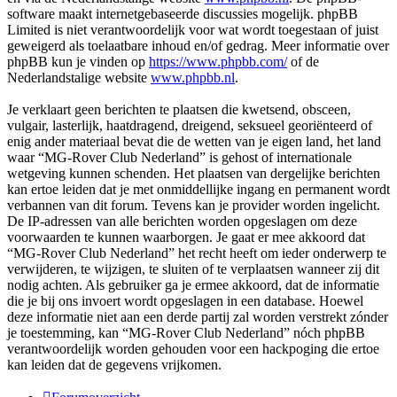
software maakt internetgebaseerde discussies mogelijk. phpBB
Limited is niet verantwoordelijk voor wat wordt toegestaan of juist
geweigerd als toelaatbare inhoud en/of gedrag. Meer informatie over
phpBB kun je vinden op
https://www.phpbb.com/
of de
Nederlandstalige website
www.phpbb.nl
.
Je verklaart geen berichten te plaatsen die kwetsend, obsceen,
vulgair, lasterlijk, haatdragend, dreigend, seksueel georiënteerd of
enig ander materiaal bevat die de wetten van je eigen land, het land
waar “MG-Rover Club Nederland” is gehost of internationale
wetgeving kunnen schenden. Het plaatsen van dergelijke berichten
kan ertoe leiden dat je met onmiddellijke ingang en permanent wordt
verbannen van dit forum. Tevens kan je provider worden ingelicht.
De IP-adressen van alle berichten worden opgeslagen om deze
voorwaarden te kunnen waarborgen. Je gaat er mee akkoord dat
“MG-Rover Club Nederland” het recht heeft om ieder onderwerp te
verwijderen, te wijzigen, te sluiten of te verplaatsen wanneer zij dit
nodig achten. Als gebruiker ga je ermee akkoord, dat de informatie
die je bij ons invoert wordt opgeslagen in een database. Hoewel
deze informatie niet aan een derde partij zal worden verstrekt zónder
je toestemming, kan “MG-Rover Club Nederland” nóch phpBB
verantwoordelijk worden gehouden voor een hackpoging die ertoe
kan leiden dat de gegevens vrijkomen.