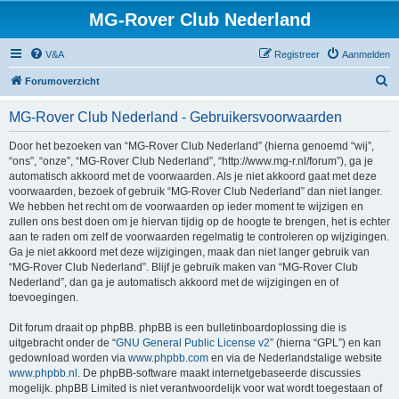
MG-Rover Club Nederland
V&A
Registreer
Aanmelden
Z
Forumoverzicht
o
MG-Rover Club Nederland - Gebruikersvoorwaarden
e
k
Door het bezoeken van “MG-Rover Club Nederland” (hierna genoemd “wij”,
“ons”, “onze”, “MG-Rover Club Nederland”, “http://www.mg-r.nl/forum”), ga je
automatisch akkoord met de voorwaarden. Als je niet akkoord gaat met deze
voorwaarden, bezoek of gebruik “MG-Rover Club Nederland” dan niet langer.
We hebben het recht om de voorwaarden op ieder moment te wijzigen en
zullen ons best doen om je hiervan tijdig op de hoogte te brengen, het is echter
aan te raden om zelf de voorwaarden regelmatig te controleren op wijzigingen.
Ga je niet akkoord met deze wijzigingen, maak dan niet langer gebruik van
“MG-Rover Club Nederland”. Blijf je gebruik maken van “MG-Rover Club
Nederland”, dan ga je automatisch akkoord met de wijzigingen en of
toevoegingen.
Dit forum draait op phpBB. phpBB is een bulletinboardoplossing die is
uitgebracht onder de “
GNU General Public License v2
” (hierna “GPL”) en kan
gedownload worden via
www.phpbb.com
en via de Nederlandstalige website
www.phpbb.nl
. De phpBB-software maakt internetgebaseerde discussies
mogelijk. phpBB Limited is niet verantwoordelijk voor wat wordt toegestaan of