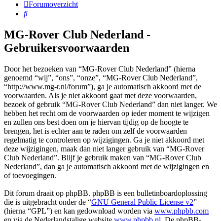
Forumoverzicht
Zoek
MG-Rover Club Nederland -
Gebruikersvoorwaarden
Door het bezoeken van “MG-Rover Club Nederland” (hierna
genoemd “wij”, “ons”, “onze”, “MG-Rover Club Nederland”,
“http://www.mg-r.nl/forum”), ga je automatisch akkoord met de
voorwaarden. Als je niet akkoord gaat met deze voorwaarden,
bezoek of gebruik “MG-Rover Club Nederland” dan niet langer. We
hebben het recht om de voorwaarden op ieder moment te wijzigen
en zullen ons best doen om je hiervan tijdig op de hoogte te
brengen, het is echter aan te raden om zelf de voorwaarden
regelmatig te controleren op wijzigingen. Ga je niet akkoord met
deze wijzigingen, maak dan niet langer gebruik van “MG-Rover
Club Nederland”. Blijf je gebruik maken van “MG-Rover Club
Nederland”, dan ga je automatisch akkoord met de wijzigingen en
of toevoegingen.
Dit forum draait op phpBB. phpBB is een bulletinboardoplossing
die is uitgebracht onder de “
GNU General Public License v2
”
(hierna “GPL”) en kan gedownload worden via
www.phpbb.com
en via de Nederlandstalige website
www.phpbb.nl
. De phpBB-