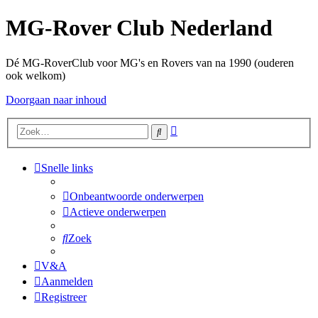
MG-Rover Club Nederland
Dé MG-RoverClub voor MG's en Rovers van na 1990 (ouderen
ook welkom)
Doorgaan naar inhoud
Uitgebreid
Zoek
zoeken
Snelle links
Onbeantwoorde onderwerpen
Actieve onderwerpen
Zoek
V&A
Aanmelden
Registreer