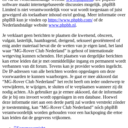
software maakt internetgebaseerde discussies mogelijk. phpBB
Limited is niet verantwoordelijk voor wat wordt toegestaan of juist
geweigerd als toelaatbare inhoud en/of gedrag. Meer informatie over
phpBB kun je vinden op
https://www.phpbb.com/
of de
Nederlandstalige website
www.phpbb.nl
.
Je verklaart geen berichten te plaatsen die kwetsend, obsceen,
vulgair, lasterlijk, haatdragend, dreigend, seksueel georiënteerd of
enig ander materiaal bevat die de wetten van je eigen land, het land
waar “MG-Rover Club Nederland” is gehost of internationale
wetgeving kunnen schenden. Het plaatsen van dergelijke berichten
kan ertoe leiden dat je met onmiddellijke ingang en permanent wordt
verbannen van dit forum. Tevens kan je provider worden ingelicht.
De IP-adressen van alle berichten worden opgeslagen om deze
voorwaarden te kunnen waarborgen. Je gaat er mee akkoord dat
“MG-Rover Club Nederland” het recht heeft om ieder onderwerp te
verwijderen, te wijzigen, te sluiten of te verplaatsen wanneer zij dit
nodig achten. Als gebruiker ga je ermee akkoord, dat de informatie
die je bij ons invoert wordt opgeslagen in een database. Hoewel
deze informatie niet aan een derde partij zal worden verstrekt zónder
je toestemming, kan “MG-Rover Club Nederland” nóch phpBB
verantwoordelijk worden gehouden voor een hackpoging die ertoe
kan leiden dat de gegevens vrijkomen.