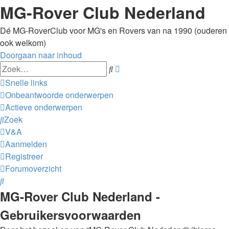
MG-Rover Club Nederland
Dé MG-RoverClub voor MG's en Rovers van na 1990 (ouderen
ook welkom)
Doorgaan naar inhoud
Uitgebreid
Zoek
zoeken
Snelle links
Onbeantwoorde onderwerpen
Actieve onderwerpen
Zoek
V&A
Aanmelden
Registreer
Forumoverzicht
Zoek
MG-Rover Club Nederland -
Gebruikersvoorwaarden