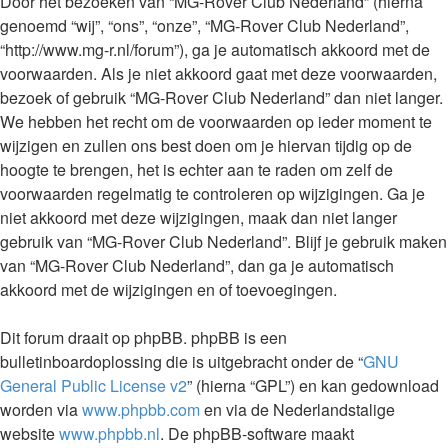
Door het bezoeken van “MG-Rover Club Nederland” (hierna
genoemd “wij”, “ons”, “onze”, “MG-Rover Club Nederland”,
“http://www.mg-r.nl/forum”), ga je automatisch akkoord met de
voorwaarden. Als je niet akkoord gaat met deze voorwaarden,
bezoek of gebruik “MG-Rover Club Nederland” dan niet langer.
We hebben het recht om de voorwaarden op ieder moment te
wijzigen en zullen ons best doen om je hiervan tijdig op de
hoogte te brengen, het is echter aan te raden om zelf de
voorwaarden regelmatig te controleren op wijzigingen. Ga je
niet akkoord met deze wijzigingen, maak dan niet langer
gebruik van “MG-Rover Club Nederland”. Blijf je gebruik maken
van “MG-Rover Club Nederland”, dan ga je automatisch
akkoord met de wijzigingen en of toevoegingen.
Dit forum draait op phpBB. phpBB is een
bulletinboardoplossing die is uitgebracht onder de “
GNU
General Public License v2
” (hierna “GPL”) en kan gedownload
worden via
www.phpbb.com
en via de Nederlandstalige
website
www.phpbb.nl
. De phpBB-software maakt