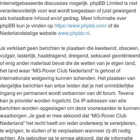
internetgebaseerde discussies mogelijk. phpBB Limited is niet
verantwoordelijk voor wat wordt toegestaan of juist geweigerd
als toelaatbare inhoud en/of gedrag. Meer informatie over
phpBB kun je vinden op
https://www.phpbb.com/
of de
Nederlandstalige website
www.phpbb.nl
.
Je verklaart geen berichten te plaatsen die kwetsend, obsceen,
vulgair, lasterlijk, haatdragend, dreigend, seksueel georiënteerd
of enig ander materiaal bevat die de wetten van je eigen land,
het land waar “MG-Rover Club Nederland” is gehost of
internationale wetgeving kunnen schenden. Het plaatsen van
dergelijke berichten kan ertoe leiden dat je met onmiddellijke
ingang en permanent wordt verbannen van dit forum. Tevens
kan je provider worden ingelicht. De IP-adressen van alle
berichten worden opgeslagen om deze voorwaarden te kunnen
waarborgen. Je gaat er mee akkoord dat “MG-Rover Club
Nederland” het recht heeft om ieder onderwerp te verwijderen,
te wijzigen, te sluiten of te verplaatsen wanneer zij dit nodig
achten. Als gebruiker ga je ermee akkoord, dat de informatie