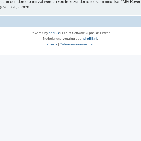
et aan een derde partij zal worden verstrekt zónder je toestemming, kan “MG-Rov
gevens vrijkomen.
Powered by
phpBB
® Forum Software © phpBB Limited
Nederlandse vertaling door
phpBB.nl
.
Privacy
|
Gebruikersvoorwaarden