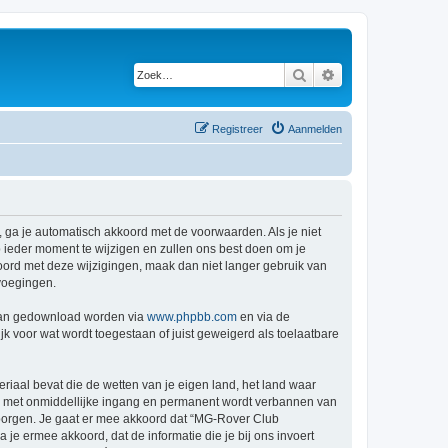
Zoek
Uitgebreid zoeken
Registreer
Aanmelden
 ga je automatisch akkoord met de voorwaarden. Als je niet
ieder moment te wijzigen en zullen ons best doen om je
kkoord met deze wijzigingen, maak dan niet langer gebruik van
voegingen.
 kan gedownload worden via
www.phpbb.com
en via de
k voor wat wordt toegestaan of juist geweigerd als toelaatbare
eriaal bevat die de wetten van je eigen land, het land waar
je met onmiddellijke ingang en permanent wordt verbannen van
borgen. Je gaat er mee akkoord dat “MG-Rover Club
a je ermee akkoord, dat de informatie die je bij ons invoert