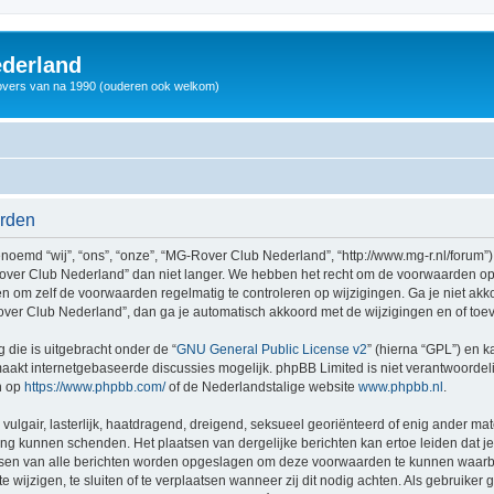
derland
vers van na 1990 (ouderen ook welkom)
arden
md “wij”, “ons”, “onze”, “MG-Rover Club Nederland”, “http://www.mg-r.nl/forum”),
ver Club Nederland” dan niet langer. We hebben het recht om de voorwaarden op 
aden om zelf de voorwaarden regelmatig te controleren op wijzigingen. Ga je niet a
ver Club Nederland”, dan ga je automatisch akkoord met de wijzigingen en of toe
 die is uitgebracht onder de “
GNU General Public License v2
” (hierna “GPL”) en
akt internetgebaseerde discussies mogelijk. phpBB Limited is niet verantwoordelij
n op
https://www.phpbb.com/
of de Nederlandstalige website
www.phpbb.nl
.
vulgair, lasterlijk, haatdragend, dreigend, seksueel georiënteerd of enig ander mat
ing kunnen schenden. Het plaatsen van dergelijke berichten kan ertoe leiden dat 
dressen van alle berichten worden opgeslagen om deze voorwaarden te kunnen waar
 wijzigen, te sluiten of te verplaatsen wanneer zij dit nodig achten. Als gebruiker g