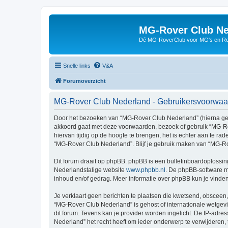
MG-Rover Club Ne
Dé MG-RoverClub voor MG's en Ro
Snelle links
V&A
Forumoverzicht
MG-Rover Club Nederland - Gebruikersvoorwa
Door het bezoeken van “MG-Rover Club Nederland” (hierna genoe
akkoord gaat met deze voorwaarden, bezoek of gebruik “MG-Ro
hiervan tijdig op de hoogte te brengen, het is echter aan te r
“MG-Rover Club Nederland”. Blijf je gebruik maken van “MG-Ro
Dit forum draait op phpBB. phpBB is een bulletinboardoplossing
Nederlandstalige website
www.phpbb.nl
. De phpBB-software ma
inhoud en/of gedrag. Meer informatie over phpBB kun je vinde
Je verklaart geen berichten te plaatsen die kwetsend, obsceen, 
“MG-Rover Club Nederland” is gehost of internationale wetgev
dit forum. Tevens kan je provider worden ingelicht. De IP-a
Nederland” het recht heeft om ieder onderwerp te verwijderen, te