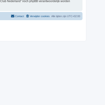
er Club Nederland” nóch phpBB verantwoordelijk worden
Contact
Verwijder cookies
Alle tijden zijn
UTC+02:00