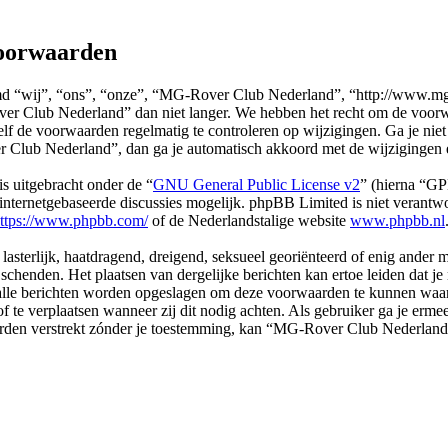
oorwaarden
“wij”, “ons”, “onze”, “MG-Rover Club Nederland”, “http://www.mg-r.
er Club Nederland” dan niet langer. We hebben het recht om de voorwa
 zelf de voorwaarden regelmatig te controleren op wijzigingen. Ga je ni
Club Nederland”, dan ga je automatisch akkoord met de wijzigingen 
s uitgebracht onder de “
GNU General Public License v2
” (hierna “G
ternetgebaseerde discussies mogelijk. phpBB Limited is niet verantwoo
ttps://www.phpbb.com/
of de Nederlandstalige website
www.phpbb.nl
, lasterlijk, haatdragend, dreigend, seksueel georiënteerd of enig ander
chenden. Het plaatsen van dergelijke berichten kan ertoe leiden dat j
n alle berichten worden opgeslagen om deze voorwaarden te kunnen wa
of te verplaatsen wanneer zij dit nodig achten. Als gebruiker ga je erme
l worden verstrekt zónder je toestemming, kan “MG-Rover Club Nederl