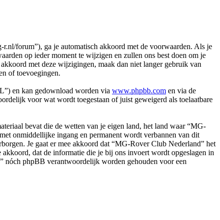
nl/forum”), ga je automatisch akkoord met de voorwaarden. Als je
arden op ieder moment te wijzigen en zullen ons best doen om je
et akkoord met deze wijzigingen, maak dan niet langer gebruik van
en of toevoegingen.
PL”) en kan gedownload worden via
www.phpbb.com
en via de
rdelijk voor wat wordt toegestaan of juist geweigerd als toelaatbare
.
 materiaal bevat die de wetten van je eigen land, het land waar “MG-
e met onmiddellijke ingang en permanent wordt verbannen van dit
arborgen. Je gaat er mee akkoord dat “MG-Rover Club Nederland” het
e akkoord, dat de informatie die je bij ons invoert wordt opgeslagen in
and” nóch phpBB verantwoordelijk worden gehouden voor een