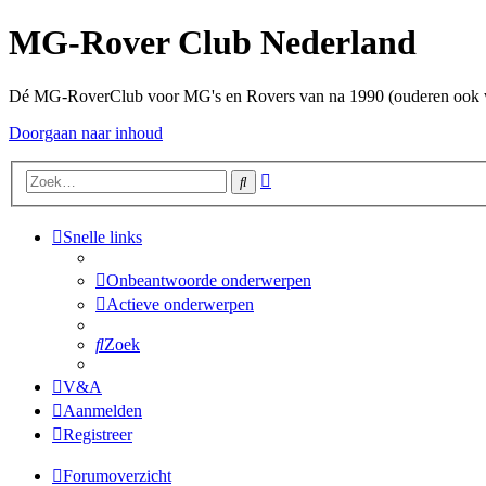
MG-Rover Club Nederland
Dé MG-RoverClub voor MG's en Rovers van na 1990 (ouderen ook
Doorgaan naar inhoud
Uitgebreid
Zoek
zoeken
Snelle links
Onbeantwoorde onderwerpen
Actieve onderwerpen
Zoek
V&A
Aanmelden
Registreer
Forumoverzicht