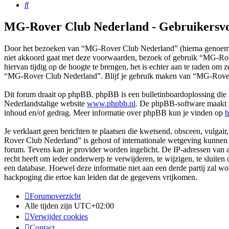
Zoek
MG-Rover Club Nederland - Gebruikersv
Door het bezoeken van “MG-Rover Club Nederland” (hierna genoemd 
niet akkoord gaat met deze voorwaarden, bezoek of gebruik “MG-Rov
hiervan tijdig op de hoogte te brengen, het is echter aan te raden om
“MG-Rover Club Nederland”. Blijf je gebruik maken van “MG-Rover 
Dit forum draait op phpBB. phpBB is een bulletinboardoplossing die i
Nederlandstalige website
www.phpbb.nl
. De phpBB-software maakt in
inhoud en/of gedrag. Meer informatie over phpBB kun je vinden op
h
Je verklaart geen berichten te plaatsen die kwetsend, obsceen, vulgair
Rover Club Nederland” is gehost of internationale wetgeving kunnen s
forum. Tevens kan je provider worden ingelicht. De IP-adressen va
recht heeft om ieder onderwerp te verwijderen, te wijzigen, te sluiten 
een database. Hoewel deze informatie niet aan een derde partij za
hackpoging die ertoe kan leiden dat de gegevens vrijkomen.
Forumoverzicht
Alle tijden zijn
UTC+02:00
Verwijder cookies
Contact