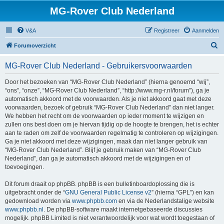
MG-Rover Club Nederland
V&A
Registreer
Aanmelden
Z
Forumoverzicht
o
MG-Rover Club Nederland - Gebruikersvoorwaarden
e
k
Door het bezoeken van “MG-Rover Club Nederland” (hierna genoemd “wij”,
“ons”, “onze”, “MG-Rover Club Nederland”, “http://www.mg-r.nl/forum”), ga je
automatisch akkoord met de voorwaarden. Als je niet akkoord gaat met deze
voorwaarden, bezoek of gebruik “MG-Rover Club Nederland” dan niet langer.
We hebben het recht om de voorwaarden op ieder moment te wijzigen en
zullen ons best doen om je hiervan tijdig op de hoogte te brengen, het is echter
aan te raden om zelf de voorwaarden regelmatig te controleren op wijzigingen.
Ga je niet akkoord met deze wijzigingen, maak dan niet langer gebruik van
“MG-Rover Club Nederland”. Blijf je gebruik maken van “MG-Rover Club
Nederland”, dan ga je automatisch akkoord met de wijzigingen en of
toevoegingen.
Dit forum draait op phpBB. phpBB is een bulletinboardoplossing die is
uitgebracht onder de “
GNU General Public License v2
” (hierna “GPL”) en kan
gedownload worden via
www.phpbb.com
en via de Nederlandstalige website
www.phpbb.nl
. De phpBB-software maakt internetgebaseerde discussies
mogelijk. phpBB Limited is niet verantwoordelijk voor wat wordt toegestaan of