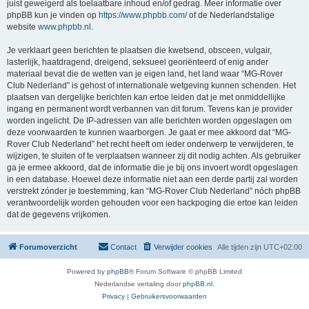
juist geweigerd als toelaatbare inhoud en/of gedrag. Meer informatie over
phpBB kun je vinden op
https://www.phpbb.com/
of de Nederlandstalige
website
www.phpbb.nl
.
Je verklaart geen berichten te plaatsen die kwetsend, obsceen, vulgair,
lasterlijk, haatdragend, dreigend, seksueel georiënteerd of enig ander
materiaal bevat die de wetten van je eigen land, het land waar “MG-Rover
Club Nederland” is gehost of internationale wetgeving kunnen schenden. Het
plaatsen van dergelijke berichten kan ertoe leiden dat je met onmiddellijke
ingang en permanent wordt verbannen van dit forum. Tevens kan je provider
worden ingelicht. De IP-adressen van alle berichten worden opgeslagen om
deze voorwaarden te kunnen waarborgen. Je gaat er mee akkoord dat “MG-
Rover Club Nederland” het recht heeft om ieder onderwerp te verwijderen, te
wijzigen, te sluiten of te verplaatsen wanneer zij dit nodig achten. Als gebruiker
ga je ermee akkoord, dat de informatie die je bij ons invoert wordt opgeslagen
in een database. Hoewel deze informatie niet aan een derde partij zal worden
verstrekt zónder je toestemming, kan “MG-Rover Club Nederland” nóch phpBB
verantwoordelijk worden gehouden voor een hackpoging die ertoe kan leiden
dat de gegevens vrijkomen.
Forumoverzicht
Contact
Verwijder cookies
Alle tijden zijn
UTC+02:00
Powered by
phpBB
® Forum Software © phpBB Limited
Nederlandse vertaling door
phpBB.nl
.
Privacy
|
Gebruikersvoorwaarden