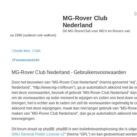
MG-Rover Club
Nederland
Dé MG-RoverClub voor MG's en Rovers van
na 1990 (ouderen ook welkom)
Snelle links
V&A
Forumoverzicht
MG-Rover Club Nederland - Gebruikersvoorwaarden
Door het bezoeken van “MG-Rover Club Nederland” (hierna genoemd “wij”, 
Nederland”, “http://www.mg-r.nl/forum”), ga je automatisch akkoord met de v
met deze voorwaarden, bezoek of gebruik “MG-Rover Club Nederland” dan n
om de voorwaarden op ieder moment te wijzigen en zullen ons best doen om 
brengen, het is echter aan te raden om zelf de voorwaarden regelmatig te co
akkoord met deze wijzigingen, maak dan niet langer gebruik van “MG-Rover 
maken van “MG-Rover Club Nederland”, dan ga je automatisch akkoord met 
toevoegingen.
Dit forum draait op phpBB. phpBB is een bulletinboardoplossing die is uitge
GNU General Public License v2
” (hierna “GPL”) en kan gedownload worde