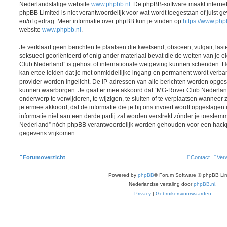
Nederlandstalige website
www.phpbb.nl
. De phpBB-software maakt interne
phpBB Limited is niet verantwoordelijk voor wat wordt toegestaan of juist g
en/of gedrag. Meer informatie over phpBB kun je vinden op
https://www.ph
website
www.phpbb.nl
.
Je verklaart geen berichten te plaatsen die kwetsend, obsceen, vulgair, last
seksueel georiënteerd of enig ander materiaal bevat die de wetten van je 
Club Nederland” is gehost of internationale wetgeving kunnen schenden. He
kan ertoe leiden dat je met onmiddellijke ingang en permanent wordt verba
provider worden ingelicht. De IP-adressen van alle berichten worden opg
kunnen waarborgen. Je gaat er mee akkoord dat “MG-Rover Club Nederland”
onderwerp te verwijderen, te wijzigen, te sluiten of te verplaatsen wanneer z
je ermee akkoord, dat de informatie die je bij ons invoert wordt opgeslage
informatie niet aan een derde partij zal worden verstrekt zónder je toeste
Nederland” nóch phpBB verantwoordelijk worden gehouden voor een hackpo
gegevens vrijkomen.
Forumoverzicht
Contact
Verw
Powered by
phpBB
® Forum Software © phpBB Lim
Nederlandse vertaling door
phpBB.nl
.
Privacy
|
Gebruikersvoorwaarden