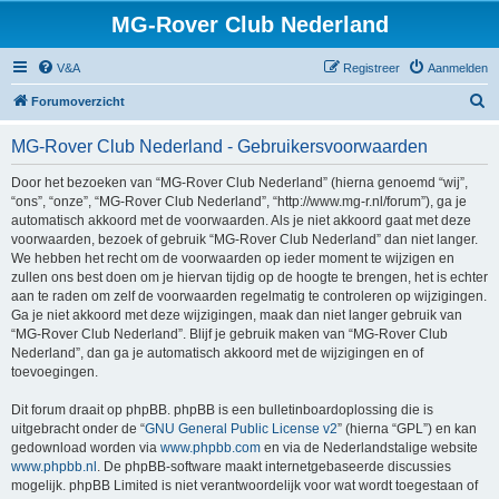
MG-Rover Club Nederland
V&A
Registreer
Aanmelden
Z
Forumoverzicht
o
MG-Rover Club Nederland - Gebruikersvoorwaarden
e
k
Door het bezoeken van “MG-Rover Club Nederland” (hierna genoemd “wij”,
“ons”, “onze”, “MG-Rover Club Nederland”, “http://www.mg-r.nl/forum”), ga je
automatisch akkoord met de voorwaarden. Als je niet akkoord gaat met deze
voorwaarden, bezoek of gebruik “MG-Rover Club Nederland” dan niet langer.
We hebben het recht om de voorwaarden op ieder moment te wijzigen en
zullen ons best doen om je hiervan tijdig op de hoogte te brengen, het is echter
aan te raden om zelf de voorwaarden regelmatig te controleren op wijzigingen.
Ga je niet akkoord met deze wijzigingen, maak dan niet langer gebruik van
“MG-Rover Club Nederland”. Blijf je gebruik maken van “MG-Rover Club
Nederland”, dan ga je automatisch akkoord met de wijzigingen en of
toevoegingen.
Dit forum draait op phpBB. phpBB is een bulletinboardoplossing die is
uitgebracht onder de “
GNU General Public License v2
” (hierna “GPL”) en kan
gedownload worden via
www.phpbb.com
en via de Nederlandstalige website
www.phpbb.nl
. De phpBB-software maakt internetgebaseerde discussies
mogelijk. phpBB Limited is niet verantwoordelijk voor wat wordt toegestaan of