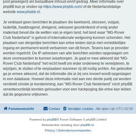
juist geweigerd als toelaatbare inhoud en/of gedrag. Meer informatie over
phpBB kun je vinden op
https://www.phpbb.com/
of de Nederlandstalige
website
www.phpbb.nl
.
Je verklaart geen berichten te plaatsen die kwetsend, obsceen, vulgair,
lasterlijk, haatdragend, dreigend, seksueel georiënteerd of enig ander
materiaal bevat die de wetten van je eigen land, het land waar “MG-Rover
Club Nederland” is gehost of internationale wetgeving kunnen schenden. Het
plaatsen van dergelijke berichten kan ertoe leiden dat je met onmiddellijke
ingang en permanent wordt verbannen van dit forum. Tevens kan je provider
worden ingelicht. De IP-adressen van alle berichten worden opgeslagen om
deze voorwaarden te kunnen waarborgen. Je gaat er mee akkoord dat “MG-
Rover Club Nederland” het recht heeft om ieder onderwerp te verwijderen, te
wijzigen, te sluiten of te verplaatsen wanneer zij dit nodig achten. Als gebruiker
ga je ermee akkoord, dat de informatie die je bij ons invoert wordt opgeslagen
in een database. Hoewel deze informatie niet aan een derde partij zal worden
verstrekt zónder je toestemming, kan “MG-Rover Club Nederland” nóch phpBB
verantwoordelijk worden gehouden voor een hackpoging die ertoe kan leiden
dat de gegevens vrijkomen.
Forumoverzicht
Contact
Verwijder cookies
Alle tijden zijn
UTC+02:00
Powered by
phpBB
® Forum Software © phpBB Limited
Nederlandse vertaling door
phpBB.nl
.
Privacy
|
Gebruikersvoorwaarden