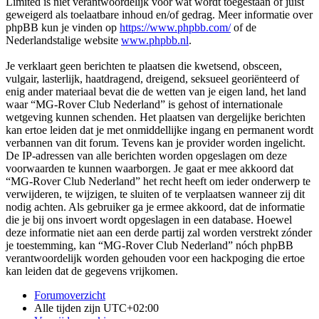
Limited is niet verantwoordelijk voor wat wordt toegestaan of juist
geweigerd als toelaatbare inhoud en/of gedrag. Meer informatie over
phpBB kun je vinden op
https://www.phpbb.com/
of de
Nederlandstalige website
www.phpbb.nl
.
Je verklaart geen berichten te plaatsen die kwetsend, obsceen,
vulgair, lasterlijk, haatdragend, dreigend, seksueel georiënteerd of
enig ander materiaal bevat die de wetten van je eigen land, het land
waar “MG-Rover Club Nederland” is gehost of internationale
wetgeving kunnen schenden. Het plaatsen van dergelijke berichten
kan ertoe leiden dat je met onmiddellijke ingang en permanent wordt
verbannen van dit forum. Tevens kan je provider worden ingelicht.
De IP-adressen van alle berichten worden opgeslagen om deze
voorwaarden te kunnen waarborgen. Je gaat er mee akkoord dat
“MG-Rover Club Nederland” het recht heeft om ieder onderwerp te
verwijderen, te wijzigen, te sluiten of te verplaatsen wanneer zij dit
nodig achten. Als gebruiker ga je ermee akkoord, dat de informatie
die je bij ons invoert wordt opgeslagen in een database. Hoewel
deze informatie niet aan een derde partij zal worden verstrekt zónder
je toestemming, kan “MG-Rover Club Nederland” nóch phpBB
verantwoordelijk worden gehouden voor een hackpoging die ertoe
kan leiden dat de gegevens vrijkomen.
Forumoverzicht
Alle tijden zijn
UTC+02:00