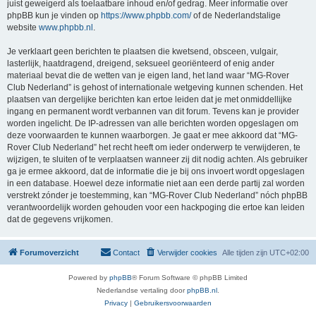
juist geweigerd als toelaatbare inhoud en/of gedrag. Meer informatie over
phpBB kun je vinden op
https://www.phpbb.com/
of de Nederlandstalige
website
www.phpbb.nl
.
Je verklaart geen berichten te plaatsen die kwetsend, obsceen, vulgair,
lasterlijk, haatdragend, dreigend, seksueel georiënteerd of enig ander
materiaal bevat die de wetten van je eigen land, het land waar “MG-Rover
Club Nederland” is gehost of internationale wetgeving kunnen schenden. Het
plaatsen van dergelijke berichten kan ertoe leiden dat je met onmiddellijke
ingang en permanent wordt verbannen van dit forum. Tevens kan je provider
worden ingelicht. De IP-adressen van alle berichten worden opgeslagen om
deze voorwaarden te kunnen waarborgen. Je gaat er mee akkoord dat “MG-
Rover Club Nederland” het recht heeft om ieder onderwerp te verwijderen, te
wijzigen, te sluiten of te verplaatsen wanneer zij dit nodig achten. Als gebruiker
ga je ermee akkoord, dat de informatie die je bij ons invoert wordt opgeslagen
in een database. Hoewel deze informatie niet aan een derde partij zal worden
verstrekt zónder je toestemming, kan “MG-Rover Club Nederland” nóch phpBB
verantwoordelijk worden gehouden voor een hackpoging die ertoe kan leiden
dat de gegevens vrijkomen.
Forumoverzicht
Contact
Verwijder cookies
Alle tijden zijn
UTC+02:00
Powered by
phpBB
® Forum Software © phpBB Limited
Nederlandse vertaling door
phpBB.nl
.
Privacy
|
Gebruikersvoorwaarden