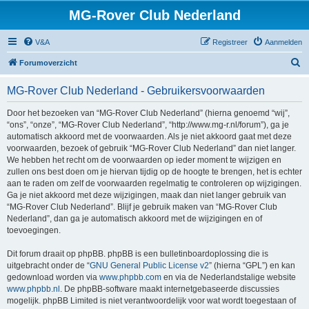
MG-Rover Club Nederland
V&A
Registreer
Aanmelden
Z
Forumoverzicht
o
MG-Rover Club Nederland - Gebruikersvoorwaarden
e
k
Door het bezoeken van “MG-Rover Club Nederland” (hierna genoemd “wij”,
“ons”, “onze”, “MG-Rover Club Nederland”, “http://www.mg-r.nl/forum”), ga je
automatisch akkoord met de voorwaarden. Als je niet akkoord gaat met deze
voorwaarden, bezoek of gebruik “MG-Rover Club Nederland” dan niet langer.
We hebben het recht om de voorwaarden op ieder moment te wijzigen en
zullen ons best doen om je hiervan tijdig op de hoogte te brengen, het is echter
aan te raden om zelf de voorwaarden regelmatig te controleren op wijzigingen.
Ga je niet akkoord met deze wijzigingen, maak dan niet langer gebruik van
“MG-Rover Club Nederland”. Blijf je gebruik maken van “MG-Rover Club
Nederland”, dan ga je automatisch akkoord met de wijzigingen en of
toevoegingen.
Dit forum draait op phpBB. phpBB is een bulletinboardoplossing die is
uitgebracht onder de “
GNU General Public License v2
” (hierna “GPL”) en kan
gedownload worden via
www.phpbb.com
en via de Nederlandstalige website
www.phpbb.nl
. De phpBB-software maakt internetgebaseerde discussies
mogelijk. phpBB Limited is niet verantwoordelijk voor wat wordt toegestaan of