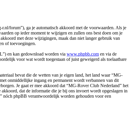
nl/forum”), ga je automatisch akkoord met de voorwaarden. Als je
arden op ieder moment te wijzigen en zullen ons best doen om je
et akkoord met deze wijzigingen, maak dan niet langer gebruik van
en of toevoegingen.
PL”) en kan gedownload worden via
www.phpbb.com
en via de
rdelijk voor wat wordt toegestaan of juist geweigerd als toelaatbare
.
 materiaal bevat die de wetten van je eigen land, het land waar “MG-
e met onmiddellijke ingang en permanent wordt verbannen van dit
arborgen. Je gaat er mee akkoord dat “MG-Rover Club Nederland” het
e akkoord, dat de informatie die je bij ons invoert wordt opgeslagen in
and” nóch phpBB verantwoordelijk worden gehouden voor een