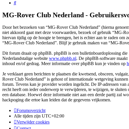
Zoek
MG-Rover Club Nederland - Gebruikersv
Door het bezoeken van “MG-Rover Club Nederland” (hierna genoemd 
niet akkoord gaat met deze voorwaarden, bezoek of gebruik “MG-Rov
hiervan tijdig op de hoogte te brengen, het is echter aan te raden om
“MG-Rover Club Nederland”. Blijf je gebruik maken van “MG-Rover 
Dit forum draait op phpBB. phpBB is een bulletinboardoplossing die i
Nederlandstalige website
www.phpbb.nl
. De phpBB-software maakt in
inhoud en/of gedrag. Meer informatie over phpBB kun je vinden op
h
Je verklaart geen berichten te plaatsen die kwetsend, obsceen, vulgair
Rover Club Nederland” is gehost of internationale wetgeving kunnen s
forum. Tevens kan je provider worden ingelicht. De IP-adressen va
recht heeft om ieder onderwerp te verwijderen, te wijzigen, te sluiten 
een database. Hoewel deze informatie niet aan een derde partij za
hackpoging die ertoe kan leiden dat de gegevens vrijkomen.
Forumoverzicht
Alle tijden zijn
UTC+02:00
Verwijder cookies
Contact