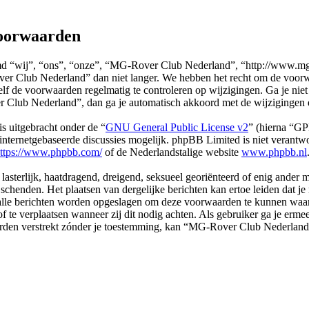
oorwaarden
“wij”, “ons”, “onze”, “MG-Rover Club Nederland”, “http://www.mg-r.
er Club Nederland” dan niet langer. We hebben het recht om de voorwa
 zelf de voorwaarden regelmatig te controleren op wijzigingen. Ga je ni
Club Nederland”, dan ga je automatisch akkoord met de wijzigingen 
s uitgebracht onder de “
GNU General Public License v2
” (hierna “G
ternetgebaseerde discussies mogelijk. phpBB Limited is niet verantwoo
ttps://www.phpbb.com/
of de Nederlandstalige website
www.phpbb.nl
, lasterlijk, haatdragend, dreigend, seksueel georiënteerd of enig ander
chenden. Het plaatsen van dergelijke berichten kan ertoe leiden dat j
n alle berichten worden opgeslagen om deze voorwaarden te kunnen wa
of te verplaatsen wanneer zij dit nodig achten. Als gebruiker ga je erme
l worden verstrekt zónder je toestemming, kan “MG-Rover Club Nederl