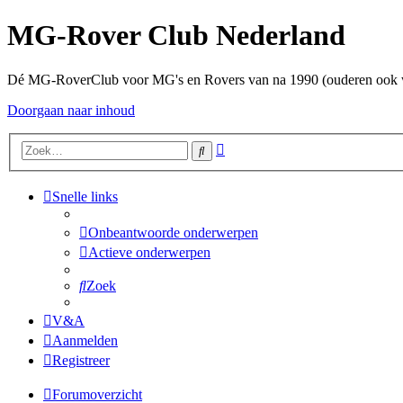
MG-Rover Club Nederland
Dé MG-RoverClub voor MG's en Rovers van na 1990 (ouderen ook
Doorgaan naar inhoud
Uitgebreid
Zoek
zoeken
Snelle links
Onbeantwoorde onderwerpen
Actieve onderwerpen
Zoek
V&A
Aanmelden
Registreer
Forumoverzicht