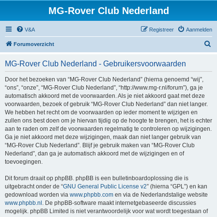
MG-Rover Club Nederland
V&A
Registreer
Aanmelden
Z
Forumoverzicht
o
MG-Rover Club Nederland - Gebruikersvoorwaarden
e
k
Door het bezoeken van “MG-Rover Club Nederland” (hierna genoemd “wij”,
“ons”, “onze”, “MG-Rover Club Nederland”, “http://www.mg-r.nl/forum”), ga je
automatisch akkoord met de voorwaarden. Als je niet akkoord gaat met deze
voorwaarden, bezoek of gebruik “MG-Rover Club Nederland” dan niet langer.
We hebben het recht om de voorwaarden op ieder moment te wijzigen en
zullen ons best doen om je hiervan tijdig op de hoogte te brengen, het is echter
aan te raden om zelf de voorwaarden regelmatig te controleren op wijzigingen.
Ga je niet akkoord met deze wijzigingen, maak dan niet langer gebruik van
“MG-Rover Club Nederland”. Blijf je gebruik maken van “MG-Rover Club
Nederland”, dan ga je automatisch akkoord met de wijzigingen en of
toevoegingen.
Dit forum draait op phpBB. phpBB is een bulletinboardoplossing die is
uitgebracht onder de “
GNU General Public License v2
” (hierna “GPL”) en kan
gedownload worden via
www.phpbb.com
en via de Nederlandstalige website
www.phpbb.nl
. De phpBB-software maakt internetgebaseerde discussies
mogelijk. phpBB Limited is niet verantwoordelijk voor wat wordt toegestaan of