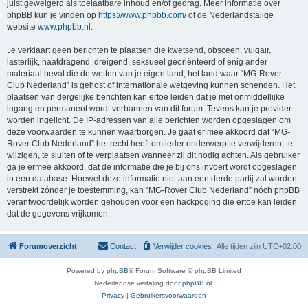
juist geweigerd als toelaatbare inhoud en/of gedrag. Meer informatie over
phpBB kun je vinden op
https://www.phpbb.com/
of de Nederlandstalige
website
www.phpbb.nl
.
Je verklaart geen berichten te plaatsen die kwetsend, obsceen, vulgair,
lasterlijk, haatdragend, dreigend, seksueel georiënteerd of enig ander
materiaal bevat die de wetten van je eigen land, het land waar “MG-Rover
Club Nederland” is gehost of internationale wetgeving kunnen schenden. Het
plaatsen van dergelijke berichten kan ertoe leiden dat je met onmiddellijke
ingang en permanent wordt verbannen van dit forum. Tevens kan je provider
worden ingelicht. De IP-adressen van alle berichten worden opgeslagen om
deze voorwaarden te kunnen waarborgen. Je gaat er mee akkoord dat “MG-
Rover Club Nederland” het recht heeft om ieder onderwerp te verwijderen, te
wijzigen, te sluiten of te verplaatsen wanneer zij dit nodig achten. Als gebruiker
ga je ermee akkoord, dat de informatie die je bij ons invoert wordt opgeslagen
in een database. Hoewel deze informatie niet aan een derde partij zal worden
verstrekt zónder je toestemming, kan “MG-Rover Club Nederland” nóch phpBB
verantwoordelijk worden gehouden voor een hackpoging die ertoe kan leiden
dat de gegevens vrijkomen.
Forumoverzicht
Contact
Verwijder cookies
Alle tijden zijn
UTC+02:00
Powered by
phpBB
® Forum Software © phpBB Limited
Nederlandse vertaling door
phpBB.nl
.
Privacy
|
Gebruikersvoorwaarden