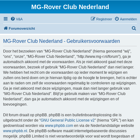
MG-Rover Club Nederland
V&A
Registreer
Aanmelden
Z
Forumoverzicht
o
MG-Rover Club Nederland - Gebruikersvoorwaarden
e
k
Door het bezoeken van “MG-Rover Club Nederland” (hierna genoemd “wij”,
“ons”, “onze”, “MG-Rover Club Nederland”, “http://www.mg-r.nl/forum”), ga je
automatisch akkoord met de voorwaarden. Als je niet akkoord gaat met deze
voorwaarden, bezoek of gebruik “MG-Rover Club Nederland” dan niet langer.
We hebben het recht om de voorwaarden op ieder moment te wijzigen en
zullen ons best doen om je hiervan tijdig op de hoogte te brengen, het is echter
aan te raden om zelf de voorwaarden regelmatig te controleren op wijzigingen.
Ga je niet akkoord met deze wijzigingen, maak dan niet langer gebruik van
“MG-Rover Club Nederland”. Blijf je gebruik maken van “MG-Rover Club
Nederland”, dan ga je automatisch akkoord met de wijzigingen en of
toevoegingen.
Dit forum draait op phpBB. phpBB is een bulletinboardoplossing die is
uitgebracht onder de “
GNU General Public License v2
” (hierna “GPL”) en kan
gedownload worden via
www.phpbb.com
en via de Nederlandstalige website
www.phpbb.nl
. De phpBB-software maakt internetgebaseerde discussies
mogelijk. phpBB Limited is niet verantwoordelijk voor wat wordt toegestaan of