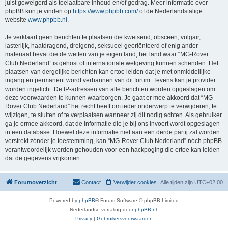
juist geweigerd als toelaatbare inhoud en/of gedrag. Meer informatie over
phpBB kun je vinden op
https://www.phpbb.com/
of de Nederlandstalige
website
www.phpbb.nl
.
Je verklaart geen berichten te plaatsen die kwetsend, obsceen, vulgair,
lasterlijk, haatdragend, dreigend, seksueel georiënteerd of enig ander
materiaal bevat die de wetten van je eigen land, het land waar “MG-Rover
Club Nederland” is gehost of internationale wetgeving kunnen schenden. Het
plaatsen van dergelijke berichten kan ertoe leiden dat je met onmiddellijke
ingang en permanent wordt verbannen van dit forum. Tevens kan je provider
worden ingelicht. De IP-adressen van alle berichten worden opgeslagen om
deze voorwaarden te kunnen waarborgen. Je gaat er mee akkoord dat “MG-
Rover Club Nederland” het recht heeft om ieder onderwerp te verwijderen, te
wijzigen, te sluiten of te verplaatsen wanneer zij dit nodig achten. Als gebruiker
ga je ermee akkoord, dat de informatie die je bij ons invoert wordt opgeslagen
in een database. Hoewel deze informatie niet aan een derde partij zal worden
verstrekt zónder je toestemming, kan “MG-Rover Club Nederland” nóch phpBB
verantwoordelijk worden gehouden voor een hackpoging die ertoe kan leiden
dat de gegevens vrijkomen.
Forumoverzicht
Contact
Verwijder cookies
Alle tijden zijn
UTC+02:00
Powered by
phpBB
® Forum Software © phpBB Limited
Nederlandse vertaling door
phpBB.nl
.
Privacy
|
Gebruikersvoorwaarden