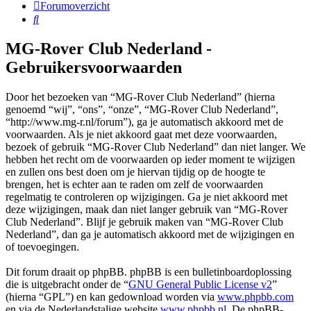
Forumoverzicht
Zoek
MG-Rover Club Nederland -
Gebruikersvoorwaarden
Door het bezoeken van “MG-Rover Club Nederland” (hierna
genoemd “wij”, “ons”, “onze”, “MG-Rover Club Nederland”,
“http://www.mg-r.nl/forum”), ga je automatisch akkoord met de
voorwaarden. Als je niet akkoord gaat met deze voorwaarden,
bezoek of gebruik “MG-Rover Club Nederland” dan niet langer. We
hebben het recht om de voorwaarden op ieder moment te wijzigen
en zullen ons best doen om je hiervan tijdig op de hoogte te
brengen, het is echter aan te raden om zelf de voorwaarden
regelmatig te controleren op wijzigingen. Ga je niet akkoord met
deze wijzigingen, maak dan niet langer gebruik van “MG-Rover
Club Nederland”. Blijf je gebruik maken van “MG-Rover Club
Nederland”, dan ga je automatisch akkoord met de wijzigingen en
of toevoegingen.
Dit forum draait op phpBB. phpBB is een bulletinboardoplossing
die is uitgebracht onder de “
GNU General Public License v2
”
(hierna “GPL”) en kan gedownload worden via
www.phpbb.com
en via de Nederlandstalige website
www.phpbb.nl
. De phpBB-