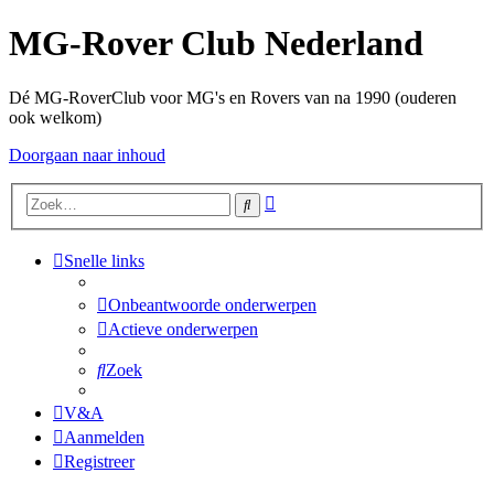
MG-Rover Club Nederland
Dé MG-RoverClub voor MG's en Rovers van na 1990 (ouderen
ook welkom)
Doorgaan naar inhoud
Uitgebreid
Zoek
zoeken
Snelle links
Onbeantwoorde onderwerpen
Actieve onderwerpen
Zoek
V&A
Aanmelden
Registreer