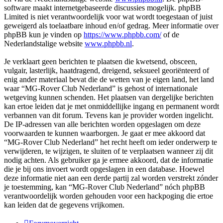
software maakt internetgebaseerde discussies mogelijk. phpBB
Limited is niet verantwoordelijk voor wat wordt toegestaan of juist
geweigerd als toelaatbare inhoud en/of gedrag. Meer informatie over
phpBB kun je vinden op
https://www.phpbb.com/
of de
Nederlandstalige website
www.phpbb.nl
.
Je verklaart geen berichten te plaatsen die kwetsend, obsceen,
vulgair, lasterlijk, haatdragend, dreigend, seksueel georiënteerd of
enig ander materiaal bevat die de wetten van je eigen land, het land
waar “MG-Rover Club Nederland” is gehost of internationale
wetgeving kunnen schenden. Het plaatsen van dergelijke berichten
kan ertoe leiden dat je met onmiddellijke ingang en permanent wordt
verbannen van dit forum. Tevens kan je provider worden ingelicht.
De IP-adressen van alle berichten worden opgeslagen om deze
voorwaarden te kunnen waarborgen. Je gaat er mee akkoord dat
“MG-Rover Club Nederland” het recht heeft om ieder onderwerp te
verwijderen, te wijzigen, te sluiten of te verplaatsen wanneer zij dit
nodig achten. Als gebruiker ga je ermee akkoord, dat de informatie
die je bij ons invoert wordt opgeslagen in een database. Hoewel
deze informatie niet aan een derde partij zal worden verstrekt zónder
je toestemming, kan “MG-Rover Club Nederland” nóch phpBB
verantwoordelijk worden gehouden voor een hackpoging die ertoe
kan leiden dat de gegevens vrijkomen.