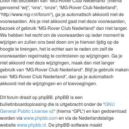
Door het bezoeken van “MG-Rover Club Nederland” (hierna
genoemd “wij”, “ons”, “onze”, “MG-Rover Club Nederland”,
“http://www.mg-r.nl/forum”), ga je automatisch akkoord met de
voorwaarden. Als je niet akkoord gaat met deze voorwaarden,
bezoek of gebruik “MG-Rover Club Nederland” dan niet langer.
We hebben het recht om de voorwaarden op ieder moment te
wijzigen en zullen ons best doen om je hiervan tijdig op de
hoogte te brengen, het is echter aan te raden om zelf de
voorwaarden regelmatig te controleren op wijzigingen. Ga je
niet akkoord met deze wijzigingen, maak dan niet langer
gebruik van “MG-Rover Club Nederland”. Blijf je gebruik maken
van “MG-Rover Club Nederland”, dan ga je automatisch
akkoord met de wijzigingen en of toevoegingen.
Dit forum draait op phpBB. phpBB is een
bulletinboardoplossing die is uitgebracht onder de “
GNU
General Public License v2
” (hierna “GPL”) en kan gedownload
worden via
www.phpbb.com
en via de Nederlandstalige
website
www.phpbb.nl
. De phpBB-software maakt