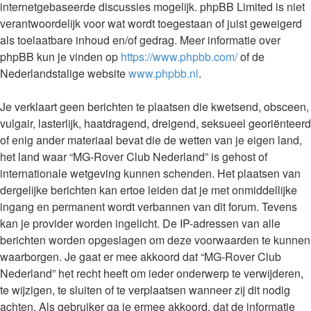
internetgebaseerde discussies mogelijk. phpBB Limited is niet
verantwoordelijk voor wat wordt toegestaan of juist geweigerd
als toelaatbare inhoud en/of gedrag. Meer informatie over
phpBB kun je vinden op
https://www.phpbb.com/
of de
Nederlandstalige website
www.phpbb.nl
.
Je verklaart geen berichten te plaatsen die kwetsend, obsceen,
vulgair, lasterlijk, haatdragend, dreigend, seksueel georiënteerd
of enig ander materiaal bevat die de wetten van je eigen land,
het land waar “MG-Rover Club Nederland” is gehost of
internationale wetgeving kunnen schenden. Het plaatsen van
dergelijke berichten kan ertoe leiden dat je met onmiddellijke
ingang en permanent wordt verbannen van dit forum. Tevens
kan je provider worden ingelicht. De IP-adressen van alle
berichten worden opgeslagen om deze voorwaarden te kunnen
waarborgen. Je gaat er mee akkoord dat “MG-Rover Club
Nederland” het recht heeft om ieder onderwerp te verwijderen,
te wijzigen, te sluiten of te verplaatsen wanneer zij dit nodig
achten. Als gebruiker ga je ermee akkoord, dat de informatie