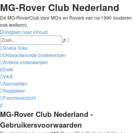
MG-Rover Club Nederland
Dé MG-RoverClub voor MG's en Rovers van na 1990 (ouderen
ook welkom)
Doorgaan naar inhoud
Uitgebreid
Zoek
zoeken
Snelle links
Onbeantwoorde onderwerpen
Actieve onderwerpen
Zoek
V&A
Aanmelden
Registreer
Forumoverzicht
Zoek
MG-Rover Club Nederland -
Gebruikersvoorwaarden