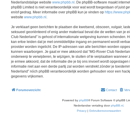
Nederlandstalige website
www.phpbb.nl
. De phpBB-software maakt interne
phpBB Limited is niet verantwoordelijk voor wat wordt toegestaan of juist g
en/of gedrag. Meer informatie over phpBB kun je vinden op
https://www.ph
website
www.phpbb.nl
.
Je verklaart geen berichten te plaatsen die kwetsend, obsceen, vulgair, last
seksueel georiënteerd of enig ander materiaal bevat die de wetten van je 
Club Nederland” is gehost of internationale wetgeving kunnen schenden. He
kan ertoe leiden dat je met onmiddellijke ingang en permanent wordt verba
provider worden ingelicht. De IP-adressen van alle berichten worden opg
kunnen waarborgen. Je gaat er mee akkoord dat “MG-Rover Club Nederland”
onderwerp te verwijderen, te wijzigen, te sluiten of te verplaatsen wanneer z
je ermee akkoord, dat de informatie die je bij ons invoert wordt opgeslage
informatie niet aan een derde partij zal worden verstrekt zónder je toeste
Nederland” nóch phpBB verantwoordelijk worden gehouden voor een hackpo
gegevens vrijkomen.
Forumoverzicht
Contact
Verw
Powered by
phpBB
® Forum Software © phpBB Lim
Nederlandse vertaling door
phpBB.nl
.
Privacy
|
Gebruikersvoorwaarden