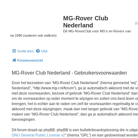
MG-Rover Club
Nederland
Dé MG-RoverClub voor MG's en Rovers van
na 1990 (ouderen ook welkom)
Snelle links
V&A
Forumoverzicht
MG-Rover Club Nederland - Gebruikersvoorwaarden
Door het bezoeken van “MG-Rover Club Nederland” (hierna genoemd “wij”, 
Nederland”, “http://www.mg-r.nl/forum”), ga je automatisch akkoord met de v
met deze voorwaarden, bezoek of gebruik “MG-Rover Club Nederland” dan n
om de voorwaarden op ieder moment te wijzigen en zullen ons best doen om 
brengen, het is echter aan te raden om zelf de voorwaarden regelmatig te co
akkoord met deze wijzigingen, maak dan niet langer gebruik van “MG-Rover 
maken van “MG-Rover Club Nederland”, dan ga je automatisch akkoord met 
toevoegingen.
Dit forum draait op phpBB. phpBB is een bulletinboardoplossing die is uitge
GNU General Public License v2
” (hierna “GPL”) en kan gedownload worde