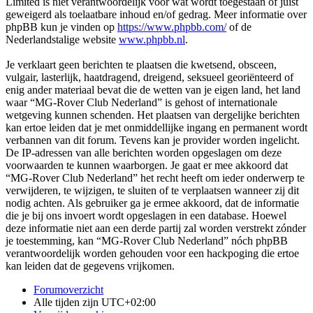
Limited is niet verantwoordelijk voor wat wordt toegestaan of juist
geweigerd als toelaatbare inhoud en/of gedrag. Meer informatie over
phpBB kun je vinden op
https://www.phpbb.com/
of de
Nederlandstalige website
www.phpbb.nl
.
Je verklaart geen berichten te plaatsen die kwetsend, obsceen,
vulgair, lasterlijk, haatdragend, dreigend, seksueel georiënteerd of
enig ander materiaal bevat die de wetten van je eigen land, het land
waar “MG-Rover Club Nederland” is gehost of internationale
wetgeving kunnen schenden. Het plaatsen van dergelijke berichten
kan ertoe leiden dat je met onmiddellijke ingang en permanent wordt
verbannen van dit forum. Tevens kan je provider worden ingelicht.
De IP-adressen van alle berichten worden opgeslagen om deze
voorwaarden te kunnen waarborgen. Je gaat er mee akkoord dat
“MG-Rover Club Nederland” het recht heeft om ieder onderwerp te
verwijderen, te wijzigen, te sluiten of te verplaatsen wanneer zij dit
nodig achten. Als gebruiker ga je ermee akkoord, dat de informatie
die je bij ons invoert wordt opgeslagen in een database. Hoewel
deze informatie niet aan een derde partij zal worden verstrekt zónder
je toestemming, kan “MG-Rover Club Nederland” nóch phpBB
verantwoordelijk worden gehouden voor een hackpoging die ertoe
kan leiden dat de gegevens vrijkomen.
Forumoverzicht
Alle tijden zijn
UTC+02:00