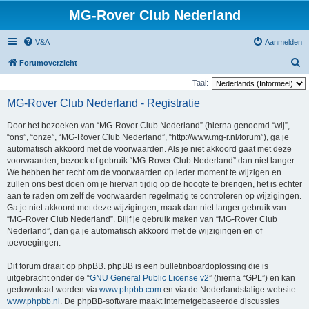
MG-Rover Club Nederland
V&A
Aanmelden
Z
Forumoverzicht
o
Taal:
e
MG-Rover Club Nederland - Registratie
k
Door het bezoeken van “MG-Rover Club Nederland” (hierna genoemd “wij”,
“ons”, “onze”, “MG-Rover Club Nederland”, “http://www.mg-r.nl/forum”), ga je
automatisch akkoord met de voorwaarden. Als je niet akkoord gaat met deze
voorwaarden, bezoek of gebruik “MG-Rover Club Nederland” dan niet langer.
We hebben het recht om de voorwaarden op ieder moment te wijzigen en
zullen ons best doen om je hiervan tijdig op de hoogte te brengen, het is echter
aan te raden om zelf de voorwaarden regelmatig te controleren op wijzigingen.
Ga je niet akkoord met deze wijzigingen, maak dan niet langer gebruik van
“MG-Rover Club Nederland”. Blijf je gebruik maken van “MG-Rover Club
Nederland”, dan ga je automatisch akkoord met de wijzigingen en of
toevoegingen.
Dit forum draait op phpBB. phpBB is een bulletinboardoplossing die is
uitgebracht onder de “
GNU General Public License v2
” (hierna “GPL”) en kan
gedownload worden via
www.phpbb.com
en via de Nederlandstalige website
www.phpbb.nl
. De phpBB-software maakt internetgebaseerde discussies