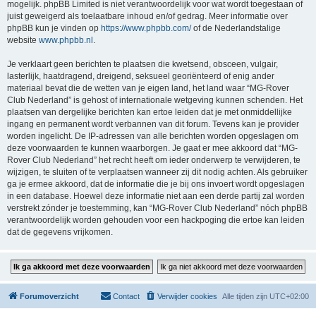
mogelijk. phpBB Limited is niet verantwoordelijk voor wat wordt toegestaan of
juist geweigerd als toelaatbare inhoud en/of gedrag. Meer informatie over
phpBB kun je vinden op
https://www.phpbb.com/
of de Nederlandstalige
website
www.phpbb.nl
.
Je verklaart geen berichten te plaatsen die kwetsend, obsceen, vulgair,
lasterlijk, haatdragend, dreigend, seksueel georiënteerd of enig ander
materiaal bevat die de wetten van je eigen land, het land waar “MG-Rover
Club Nederland” is gehost of internationale wetgeving kunnen schenden. Het
plaatsen van dergelijke berichten kan ertoe leiden dat je met onmiddellijke
ingang en permanent wordt verbannen van dit forum. Tevens kan je provider
worden ingelicht. De IP-adressen van alle berichten worden opgeslagen om
deze voorwaarden te kunnen waarborgen. Je gaat er mee akkoord dat “MG-
Rover Club Nederland” het recht heeft om ieder onderwerp te verwijderen, te
wijzigen, te sluiten of te verplaatsen wanneer zij dit nodig achten. Als gebruiker
ga je ermee akkoord, dat de informatie die je bij ons invoert wordt opgeslagen
in een database. Hoewel deze informatie niet aan een derde partij zal worden
verstrekt zónder je toestemming, kan “MG-Rover Club Nederland” nóch phpBB
verantwoordelijk worden gehouden voor een hackpoging die ertoe kan leiden
dat de gegevens vrijkomen.
Forumoverzicht
Contact
Verwijder cookies
Alle tijden zijn
UTC+02:00