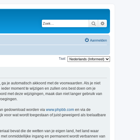
Zoek
Uitgebreid zoeken
Aanmelden
Taal:
 ga je automatisch akkoord met de voorwaarden. Als je niet
ieder moment te wijzigen en zullen ons best doen om je
kkoord met deze wijzigingen, maak dan niet langer gebruik van
voegingen.
 kan gedownload worden via
www.phpbb.com
en via de
k voor wat wordt toegestaan of juist geweigerd als toelaatbare
eriaal bevat die de wetten van je eigen land, het land waar
je met onmiddellijke ingang en permanent wordt verbannen van