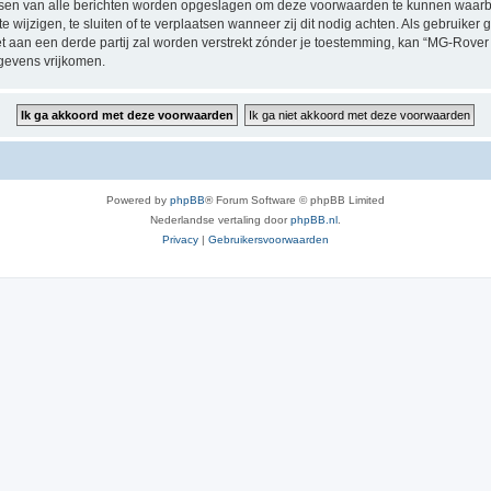
dressen van alle berichten worden opgeslagen om deze voorwaarden te kunnen waar
 wijzigen, te sluiten of te verplaatsen wanneer zij dit nodig achten. Als gebruiker g
et aan een derde partij zal worden verstrekt zónder je toestemming, kan “MG-Rov
gevens vrijkomen.
Powered by
phpBB
® Forum Software © phpBB Limited
Nederlandse vertaling door
phpBB.nl
.
Privacy
|
Gebruikersvoorwaarden