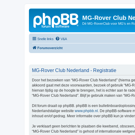
MG-Rover Club Ne
Dé MG-RoverClub voor MG's en Ro
Snelle links
V&A
Forumoverzicht
MG-Rover Club Nederland - Registratie
Door het bezoeken van “MG-Rover Club Nederland” (hierna genoe
akkoord gaat met deze voorwaarden, bezoek of gebruik “MG-Ro
hiervan tijdig op de hoogte te brengen, het is echter aan te r
“MG-Rover Club Nederland”. Blijf je gebruik maken van “MG-Ro
Dit forum draait op phpBB. phpBB is een bulletinboardoplossing
Nederlandstalige website
www.phpbb.nl
. De phpBB-software ma
inhoud en/of gedrag. Meer informatie over phpBB kun je vinde
Je verklaart geen berichten te plaatsen die kwetsend, obsceen, 
“MG-Rover Club Nederland” is gehost of internationale wetgev