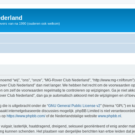
derland
vers van na 1990 (ouderen ook welkom)
md “wij”, “ons”, “onze”, “MG-Rover Club Nederland”, “http://www.mg-r.nl/forum”),
ver Club Nederland” dan niet langer. We hebben het recht om de voorwaarden op 
aden om zelf de voorwaarden regelmatig te controleren op wijzigingen. Ga je niet a
ver Club Nederland”, dan ga je automatisch akkoord met de wijzigingen en of toe
 die is uitgebracht onder de “
GNU General Public License v2
” (hierna “GPL”) en
akt internetgebaseerde discussies mogelijk. phpBB Limited is niet verantwoordelij
n op
https://www.phpbb.com/
of de Nederlandstalige website
www.phpbb.nl
.
vulgair, lasterlijk, haatdragend, dreigend, seksueel georiënteerd of enig ander mat
ing kunnen schenden. Het plaatsen van dergelijke berichten kan ertoe leiden dat 