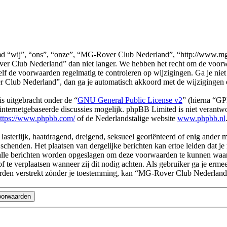
“wij”, “ons”, “onze”, “MG-Rover Club Nederland”, “http://www.mg-r.
er Club Nederland” dan niet langer. We hebben het recht om de voorwa
 zelf de voorwaarden regelmatig te controleren op wijzigingen. Ga je ni
Club Nederland”, dan ga je automatisch akkoord met de wijzigingen 
s uitgebracht onder de “
GNU General Public License v2
” (hierna “G
ternetgebaseerde discussies mogelijk. phpBB Limited is niet verantwoo
ttps://www.phpbb.com/
of de Nederlandstalige website
www.phpbb.nl
, lasterlijk, haatdragend, dreigend, seksueel georiënteerd of enig ander
chenden. Het plaatsen van dergelijke berichten kan ertoe leiden dat j
n alle berichten worden opgeslagen om deze voorwaarden te kunnen wa
of te verplaatsen wanneer zij dit nodig achten. Als gebruiker ga je erme
l worden verstrekt zónder je toestemming, kan “MG-Rover Club Nederl