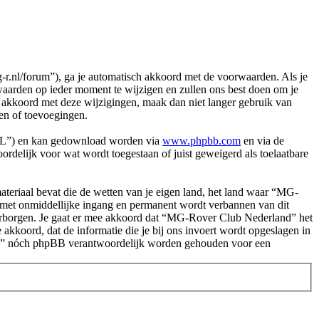
nl/forum”), ga je automatisch akkoord met de voorwaarden. Als je
arden op ieder moment te wijzigen en zullen ons best doen om je
et akkoord met deze wijzigingen, maak dan niet langer gebruik van
en of toevoegingen.
PL”) en kan gedownload worden via
www.phpbb.com
en via de
rdelijk voor wat wordt toegestaan of juist geweigerd als toelaatbare
.
 materiaal bevat die de wetten van je eigen land, het land waar “MG-
e met onmiddellijke ingang en permanent wordt verbannen van dit
arborgen. Je gaat er mee akkoord dat “MG-Rover Club Nederland” het
e akkoord, dat de informatie die je bij ons invoert wordt opgeslagen in
and” nóch phpBB verantwoordelijk worden gehouden voor een