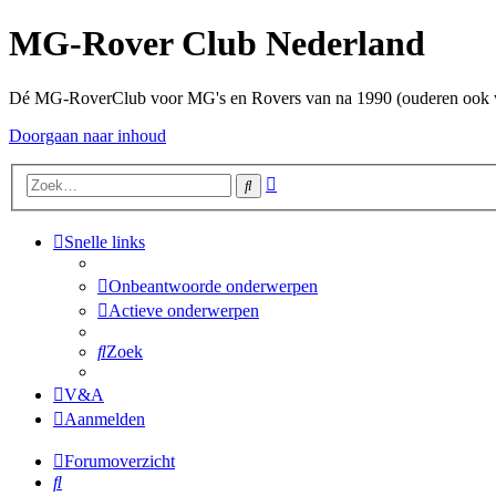
MG-Rover Club Nederland
Dé MG-RoverClub voor MG's en Rovers van na 1990 (ouderen ook
Doorgaan naar inhoud
Uitgebreid
Zoek
zoeken
Snelle links
Onbeantwoorde onderwerpen
Actieve onderwerpen
Zoek
V&A
Aanmelden
Forumoverzicht
Zoek