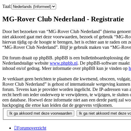
Taal:
MG-Rover Club Nederland - Registratie
Door het bezoeken van “MG-Rover Club Nederland” (hierna genoemd 
niet akkoord gaat met deze voorwaarden, bezoek of gebruik “MG-Rov
hiervan tijdig op de hoogte te brengen, het is echter aan te raden om
“MG-Rover Club Nederland”. Blijf je gebruik maken van “MG-Rover 
Dit forum draait op phpBB. phpBB is een bulletinboardoplossing die i
Nederlandstalige website
www.phpbb.nl
. De phpBB-software maakt in
inhoud en/of gedrag. Meer informatie over phpBB kun je vinden op
h
Je verklaart geen berichten te plaatsen die kwetsend, obsceen, vulgair
Rover Club Nederland” is gehost of internationale wetgeving kunnen s
forum. Tevens kan je provider worden ingelicht. De IP-adressen va
recht heeft om ieder onderwerp te verwijderen, te wijzigen, te sluiten 
een database. Hoewel deze informatie niet aan een derde partij za
hackpoging die ertoe kan leiden dat de gegevens vrijkomen.
Forumoverzicht